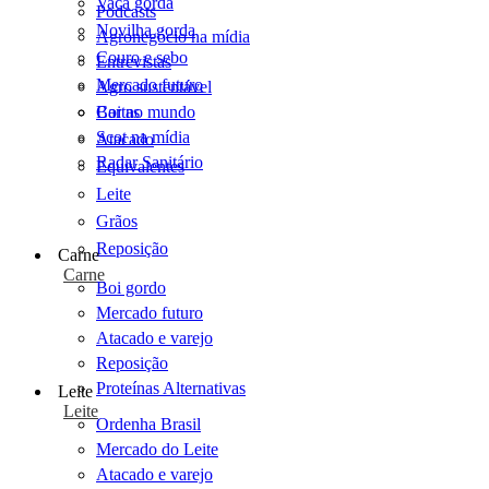
Vaca gorda
Podcasts
Novilha gorda
Agronegócio na mídia
Couro e sebo
Entrevistas
Mercado futuro
Agro sustentável
Cartas
Boi no mundo
Scot na mídia
Atacado
Radar Sanitário
Equivalentes
Leite
Grãos
Reposição
Carne
Carne
Boi gordo
Mercado futuro
Atacado e varejo
Reposição
Proteínas Alternativas
Leite
Leite
Ordenha Brasil
Mercado do Leite
Atacado e varejo