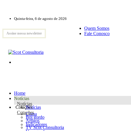
Quinta-feira, 6 de agosto de 2026
Quem Somos
Fale Conosco
Assine nossa newsletter
Home
Notícias
Notícias
Cotações
Notícias
Cotações
Clima
Boi gordo
Artigos
Indicadores
TV Scot Consultoria