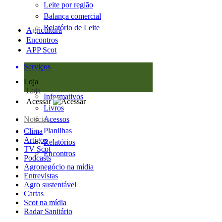
Leite por região
Balança comercial
Relatório de Leite
Agricultura
Encontros
APP Scot
Serviços
Loja
Loja
Informativos
Acessar
Livros
Notícias
Acessos
Planilhas
Clima
Artigos
Relatórios
TV Scot
Encontros
Podcasts
Agronegócio na mídia
Entrevistas
Agro sustentável
Cartas
Scot na mídia
Radar Sanitário