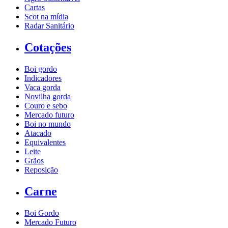
Cartas
Scot na mídia
Radar Sanitário
Cotações
Boi gordo
Indicadores
Vaca gorda
Novilha gorda
Couro e sebo
Mercado futuro
Boi no mundo
Atacado
Equivalentes
Leite
Grãos
Reposição
Carne
Boi Gordo
Mercado Futuro