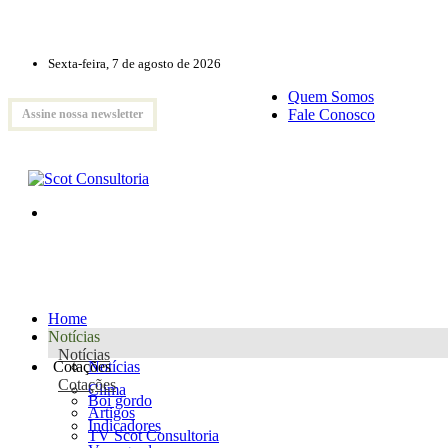
Sexta-feira, 7 de agosto de 2026
Quem Somos
Fale Conosco
Assine nossa newsletter
Home
Notícias
Notícias
Cotações
Notícias
Cotações
Clima
Boi gordo
Artigos
Indicadores
TV Scot Consultoria