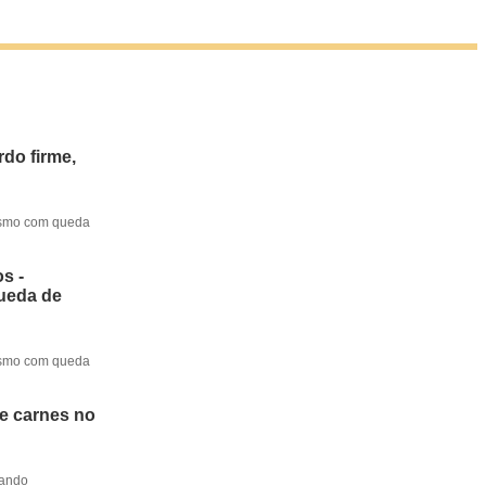
do firme,
mesmo com queda
s -
queda de
mesmo com queda
de carnes no
dando