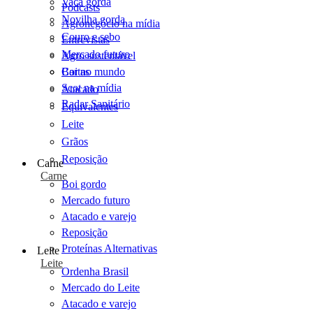
Vaca gorda
Podcasts
Novilha gorda
Agronegócio na mídia
Couro e sebo
Entrevistas
Mercado futuro
Agro sustentável
Cartas
Boi no mundo
Scot na mídia
Atacado
Radar Sanitário
Equivalentes
Leite
Grãos
Reposição
Carne
Carne
Boi gordo
Mercado futuro
Atacado e varejo
Reposição
Proteínas Alternativas
Leite
Leite
Ordenha Brasil
Mercado do Leite
Atacado e varejo