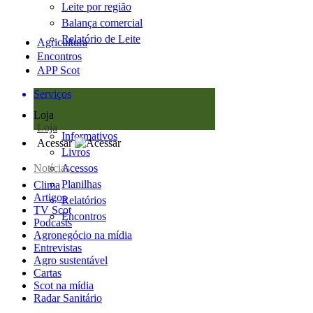
Leite por região
Balança comercial
Relatório de Leite
Agricultura
Encontros
APP Scot
Serviços
Loja
Loja
Informativos
Acessar
Livros
Notícias
Acessos
Planilhas
Clima
Artigos
Relatórios
TV Scot
Encontros
Podcasts
Agronegócio na mídia
Entrevistas
Agro sustentável
Cartas
Scot na mídia
Radar Sanitário