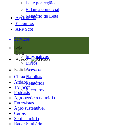
Leite por região
Balança comercial
Relatório de Leite
Agricultura
Encontros
APP Scot
Serviços
Loja
Loja
Informativos
Acessar
Livros
Notícias
Acessos
Planilhas
Clima
Artigos
Relatórios
TV Scot
Encontros
Podcasts
Agronegócio na mídia
Entrevistas
Agro sustentável
Cartas
Scot na mídia
Radar Sanitário