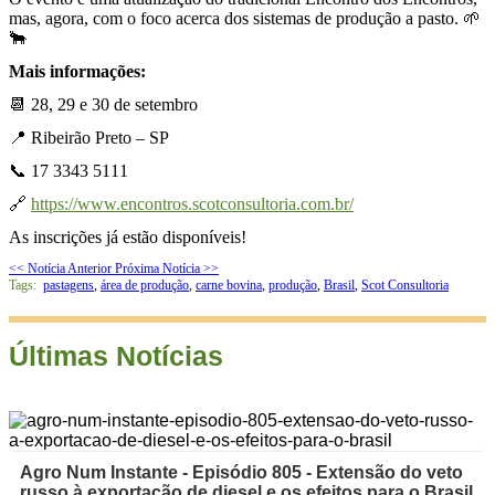
mas, agora, com o foco acerca dos sistemas de produção a pasto. 🌱
🐂
Mais informações:
📆 28, 29 e 30 de setembro
📍 Ribeirão Preto – SP
📞 17 3343 5111
🔗
https://www.encontros.scotconsultoria.com.br/
As inscrições já estão disponíveis!
<< Notícia Anterior
Próxima Notícia >>
Tags:
pastagens
,
área de produção
,
carne bovina
,
produção
,
Brasil
,
Scot Consultoria
Últimas Notícias
Agro Num Instante - Episódio 805 - Extensão do veto
russo à exportação de diesel e os efeitos para o Brasil