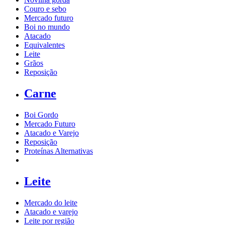
Couro e sebo
Mercado futuro
Boi no mundo
Atacado
Equivalentes
Leite
Grãos
Reposição
Carne
Boi Gordo
Mercado Futuro
Atacado e Varejo
Reposição
Proteínas Alternativas
Leite
Mercado do leite
Atacado e varejo
Leite por região