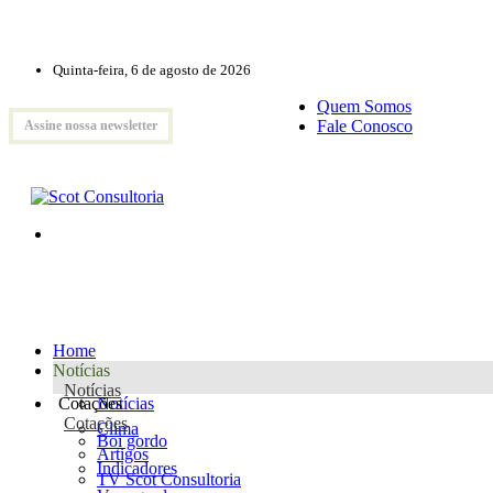
Quinta-feira, 6 de agosto de 2026
Quem Somos
Fale Conosco
Assine nossa newsletter
Home
Notícias
Notícias
Cotações
Notícias
Cotações
Clima
Boi gordo
Artigos
Indicadores
TV Scot Consultoria