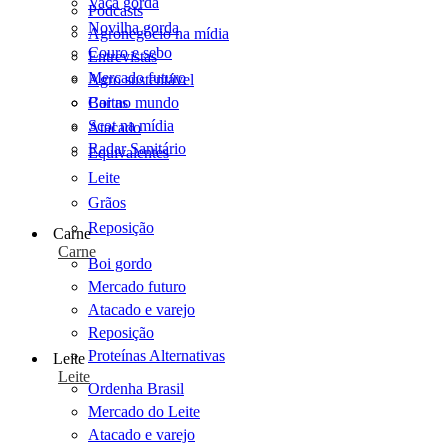
Vaca gorda
Podcasts
Novilha gorda
Agronegócio na mídia
Couro e sebo
Entrevistas
Mercado futuro
Agro sustentável
Cartas
Boi no mundo
Scot na mídia
Atacado
Radar Sanitário
Equivalentes
Leite
Grãos
Reposição
Carne
Carne
Boi gordo
Mercado futuro
Atacado e varejo
Reposição
Proteínas Alternativas
Leite
Leite
Ordenha Brasil
Mercado do Leite
Atacado e varejo