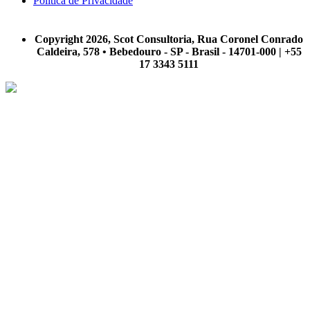
Política de Privacidade
A Scot Consultoria não se responsabiliza por negócios realizados a partir das informações contidas em
nosso site.
Copyright 2026, Scot Consultoria, Rua Coronel Conrado
Caldeira, 578 • Bebedouro - SP - Brasil - 14701-000 | +55
17 3343 5111