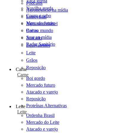
Vaca gorda
Podcasts
Novilha gorda
Agronegócio na mídia
Couro e sebo
Entrevistas
Mercado futuro
Agro sustentável
Cartas
Boi no mundo
Scot na mídia
Atacado
Radar Sanitário
Equivalentes
Leite
Grãos
Reposição
Carne
Carne
Boi gordo
Mercado futuro
Atacado e varejo
Reposição
Proteínas Alternativas
Leite
Leite
Ordenha Brasil
Mercado do Leite
Atacado e varejo