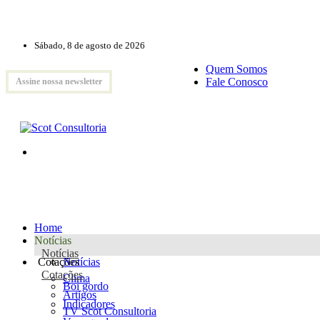
Sábado, 8 de agosto de 2026
Quem Somos
Fale Conosco
Assine nossa newsletter
Home
Notícias
Notícias
Cotações
Notícias
Cotações
Clima
Boi gordo
Artigos
Indicadores
TV Scot Consultoria