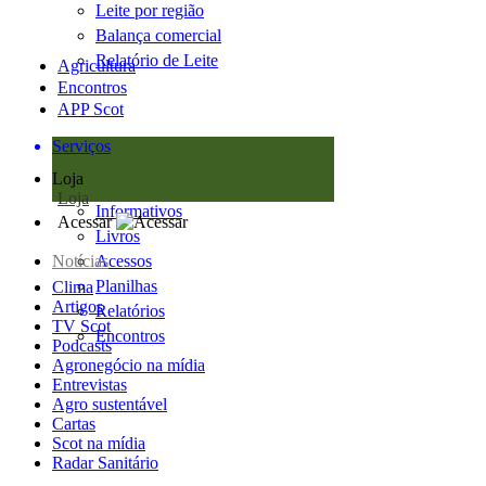
Leite por região
Balança comercial
Relatório de Leite
Agricultura
Encontros
APP Scot
Serviços
Loja
Loja
Informativos
Acessar
Livros
Notícias
Acessos
Planilhas
Clima
Artigos
Relatórios
TV Scot
Encontros
Podcasts
Agronegócio na mídia
Entrevistas
Agro sustentável
Cartas
Scot na mídia
Radar Sanitário