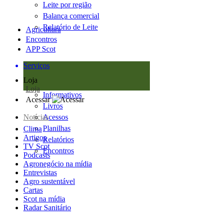
Leite por região
Balança comercial
Relatório de Leite
Agricultura
Encontros
APP Scot
Serviços
Loja
Loja
Informativos
Acessar
Livros
Notícias
Acessos
Planilhas
Clima
Artigos
Relatórios
TV Scot
Encontros
Podcasts
Agronegócio na mídia
Entrevistas
Agro sustentável
Cartas
Scot na mídia
Radar Sanitário