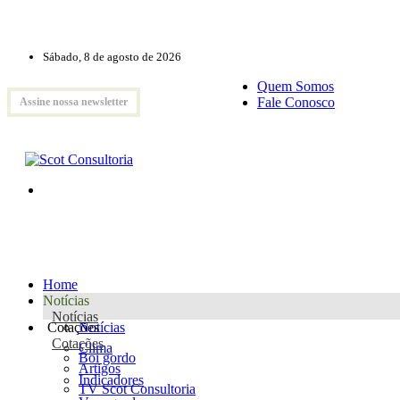
Sábado, 8 de agosto de 2026
Quem Somos
Fale Conosco
Assine nossa newsletter
Home
Notícias
Notícias
Cotações
Notícias
Cotações
Clima
Boi gordo
Artigos
Indicadores
TV Scot Consultoria