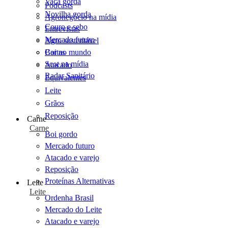
Vaca gorda
Podcasts
Novilha gorda
Agronegócio na mídia
Couro e sebo
Entrevistas
Mercado futuro
Agro sustentável
Cartas
Boi no mundo
Scot na mídia
Atacado
Radar Sanitário
Equivalentes
Leite
Grãos
Reposição
Carne
Carne
Boi gordo
Mercado futuro
Atacado e varejo
Reposição
Proteínas Alternativas
Leite
Leite
Ordenha Brasil
Mercado do Leite
Atacado e varejo