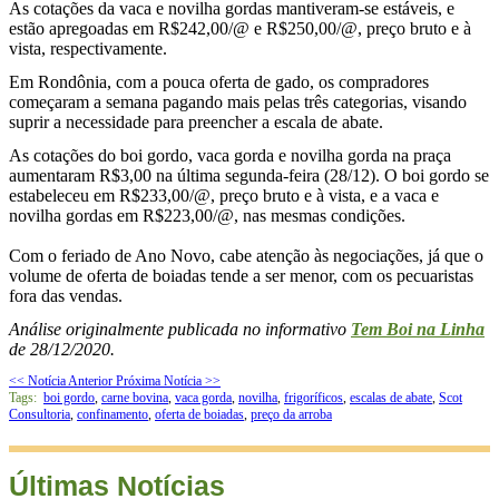
As cotações da vaca e novilha gordas mantiveram-se estáveis, e
estão apregoadas em R$242,00/@ e R$250,00/@, preço bruto e à
vista, respectivamente.
Em Rondônia, com a pouca oferta de gado, os compradores
começaram a semana pagando mais pelas três categorias, visando
suprir a necessidade para preencher a escala de abate.
As cotações do boi gordo, vaca gorda e novilha gorda na praça
aumentaram R$3,00 na última segunda-feira (28/12). O boi gordo se
estabeleceu em R$233,00/@, preço bruto e à vista, e a vaca e
novilha gordas em R$223,00/@, nas mesmas condições.
Com o feriado de Ano Novo, cabe atenção às negociações, já que o
volume de oferta de boiadas tende a ser menor, com os pecuaristas
fora das vendas.
Análise originalmente publicada no informativo
Tem Boi na Linha
de 28/12/2020.
<< Notícia Anterior
Próxima Notícia >>
Tags:
boi gordo
,
carne bovina
,
vaca gorda
,
novilha
,
frigoríficos
,
escalas de abate
,
Scot
Consultoria
,
confinamento
,
oferta de boiadas
,
preço da arroba
Últimas Notícias