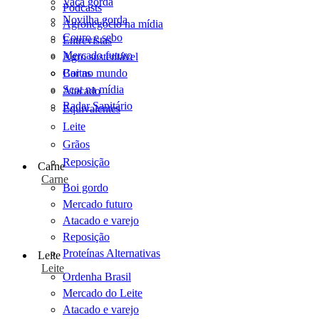
Vaca gorda
Podcasts
Novilha gorda
Agronegócio na mídia
Couro e sebo
Entrevistas
Mercado futuro
Agro sustentável
Cartas
Boi no mundo
Scot na mídia
Atacado
Radar Sanitário
Equivalentes
Leite
Grãos
Reposição
Carne
Carne
Boi gordo
Mercado futuro
Atacado e varejo
Reposição
Proteínas Alternativas
Leite
Leite
Ordenha Brasil
Mercado do Leite
Atacado e varejo