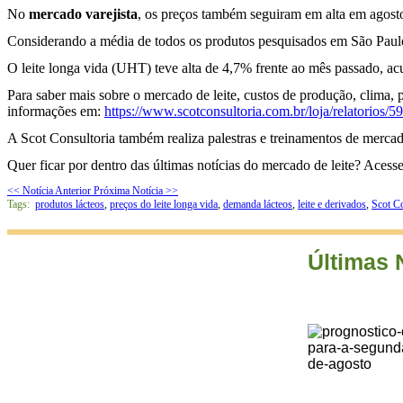
No
mercado varejista
, os preços também seguiram em alta em agost
Considerando a média de todos os produtos pesquisados em São Paul
O leite longa vida (UHT) teve alta de 4,7% frente ao mês passado
Para saber mais sobre o mercado de leite, custos de produção, clima, 
informações em:
https://www.scotconsultoria.com.br/loja/relatorios/59
A Scot Consultoria também realiza palestras e treinamentos de mercad
Quer ficar por dentro das últimas notícias do mercado de leite? Aces
<< Notícia Anterior
Próxima Notícia >>
Tags:
produtos lácteos
,
preços do leite longa vida
,
demanda lácteos
,
leite e derivados
,
Scot Co
Últimas 