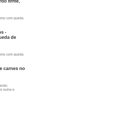
do firme,
mesmo com queda
s -
queda de
mesmo com queda
de carnes no
dando
e suína e