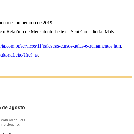
om o mesmo período de 2019.
ine o Relatório de Mercado de Leite da Scot Consultoria. Mais
ria.com.br/servicos/11/palestras-cursos-aulas-e-treinamentos.htm
.
toriaLeite/?fref=ts
.
a de agosto
, com as chuvas
l nordestino.