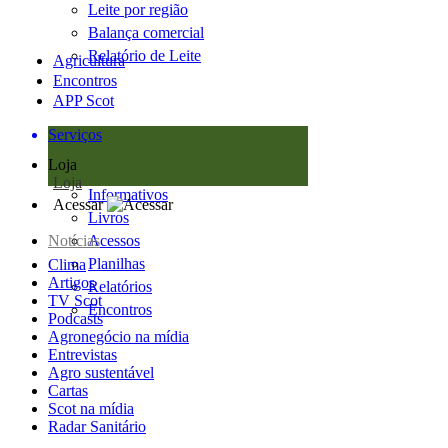
Leite por região
Balança comercial
Relatório de Leite
Agricultura
Encontros
APP Scot
Serviços
Loja
Loja
Informativos
Acessar
Livros
Notícias
Acessos
Planilhas
Clima
Artigos
Relatórios
TV Scot
Encontros
Podcasts
Agronegócio na mídia
Entrevistas
Agro sustentável
Cartas
Scot na mídia
Radar Sanitário