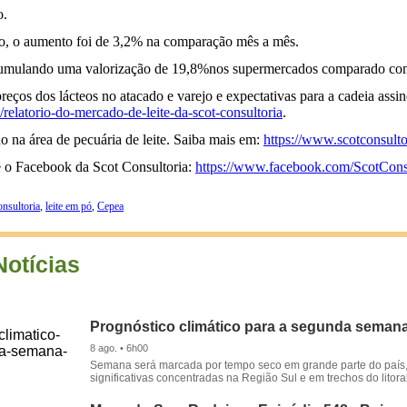
o.
o, o aumento foi de 3,2% na comparação mês a mês.
, acumulando uma valorização de 19,8%nos supermercados comparado c
preços dos lácteos no atacado e varejo e expectativas para a cadeia ass
/relatorio-do-mercado-de-leite-da-scot-consultoria
.
o na área de pecuária de leite. Saiba mais em:
https://www.scotconsulto
se o Facebook da Scot Consultoria:
https://www.facebook.com/ScotConsul
nsultoria
,
leite em pó
,
Cepea
Notícias
Prognóstico climático para a segunda seman
8 ago. • 6h00
Semana será marcada por tempo seco em grande parte do país
significativas concentradas na Região Sul e em trechos do litora