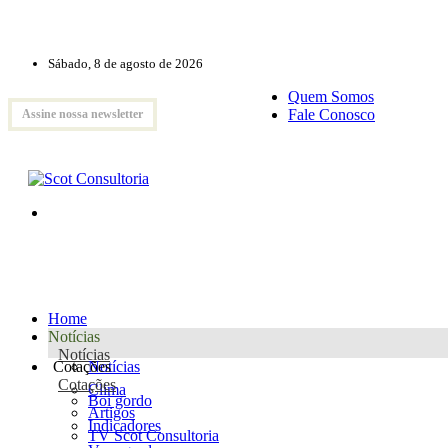
Sábado, 8 de agosto de 2026
Quem Somos
Fale Conosco
Assine nossa newsletter
Home
Notícias
Notícias
Cotações
Notícias
Cotações
Clima
Boi gordo
Artigos
Indicadores
TV Scot Consultoria