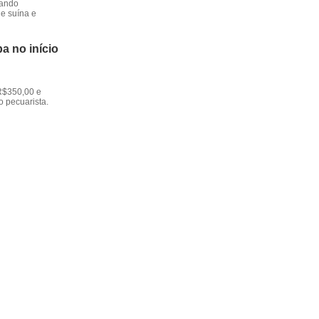
dando
e suína e
a no início
R$350,00 e
o pecuarista.