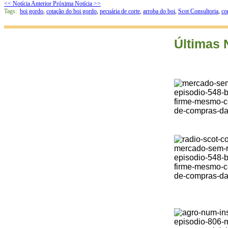
<< Notícia Anterior
Próxima Notícia >>
Tags:
boi gordo
,
cotação do boi gordo
,
pecuária de corte
,
arroba do boi
,
Scot Consultoria
,
co
Últimas 