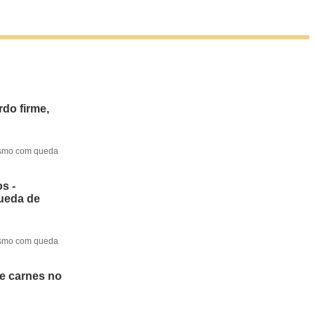
do firme,
mesmo com queda
s -
queda de
mesmo com queda
de carnes no