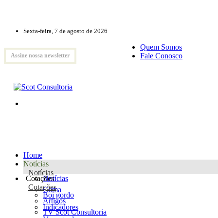
Sexta-feira, 7 de agosto de 2026
Quem Somos
Fale Conosco
Assine nossa newsletter
Home
Notícias
Notícias
Cotações
Notícias
Cotações
Clima
Boi gordo
Artigos
Indicadores
TV Scot Consultoria