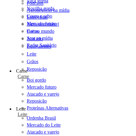
Vaca gorda
Podcasts
Novilha gorda
Agronegócio na mídia
Couro e sebo
Entrevistas
Mercado futuro
Agro sustentável
Cartas
Boi no mundo
Scot na mídia
Atacado
Radar Sanitário
Equivalentes
Leite
Grãos
Reposição
Carne
Carne
Boi gordo
Mercado futuro
Atacado e varejo
Reposição
Proteínas Alternativas
Leite
Leite
Ordenha Brasil
Mercado do Leite
Atacado e varejo