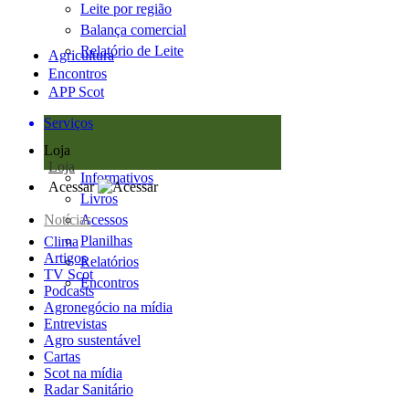
Leite por região
Balança comercial
Relatório de Leite
Agricultura
Encontros
APP Scot
Serviços
Loja
Loja
Informativos
Acessar
Livros
Notícias
Acessos
Planilhas
Clima
Artigos
Relatórios
TV Scot
Encontros
Podcasts
Agronegócio na mídia
Entrevistas
Agro sustentável
Cartas
Scot na mídia
Radar Sanitário