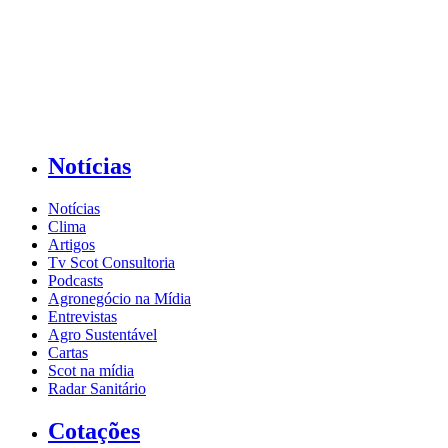
Notícias
Notícias
Clima
Artigos
Tv Scot Consultoria
Podcasts
Agronegócio na Mídia
Entrevistas
Agro Sustentável
Cartas
Scot na mídia
Radar Sanitário
Cotações