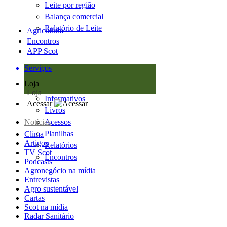
Leite por região
Balança comercial
Relatório de Leite
Agricultura
Encontros
APP Scot
Serviços
Loja
Loja
Informativos
Acessar
Livros
Notícias
Acessos
Planilhas
Clima
Artigos
Relatórios
TV Scot
Encontros
Podcasts
Agronegócio na mídia
Entrevistas
Agro sustentável
Cartas
Scot na mídia
Radar Sanitário