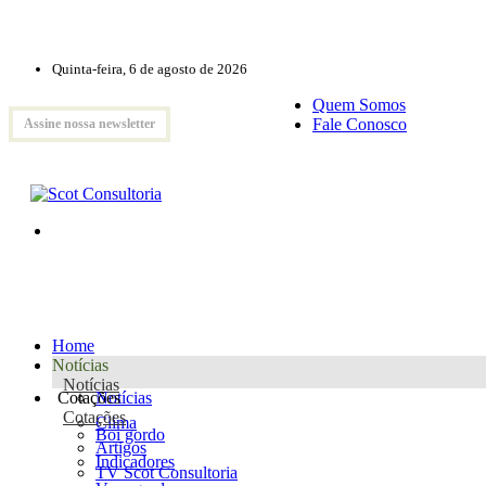
Quinta-feira, 6 de agosto de 2026
Quem Somos
Fale Conosco
Assine nossa newsletter
Home
Notícias
Notícias
Cotações
Notícias
Cotações
Clima
Boi gordo
Artigos
Indicadores
TV Scot Consultoria