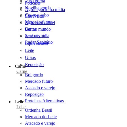
Vaca gorda
Podcasts
Novilha gorda
Agronegócio na mídia
Couro e sebo
Entrevistas
Mercado futuro
Agro sustentável
Cartas
Boi no mundo
Scot na mídia
Atacado
Radar Sanitário
Equivalentes
Leite
Grãos
Reposição
Carne
Carne
Boi gordo
Mercado futuro
Atacado e varejo
Reposição
Proteínas Alternativas
Leite
Leite
Ordenha Brasil
Mercado do Leite
Atacado e varejo