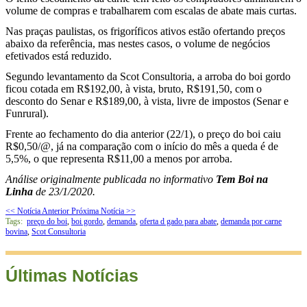
volume de compras e trabalharem com escalas de abate mais curtas.
Nas praças paulistas, os frigoríficos ativos estão ofertando preços
abaixo da referência, mas nestes casos, o volume de negócios
efetivados está reduzido.
Segundo levantamento da Scot Consultoria, a arroba do boi gordo
ficou cotada em R$192,00, à vista, bruto, R$191,50, com o
desconto do Senar e R$189,00, à vista, livre de impostos (Senar e
Funrural).
Frente ao fechamento do dia anterior (22/1), o preço do boi caiu
R$0,50/@, já na comparação com o início do mês a queda é de
5,5%, o que representa R$11,00 a menos por arroba.
Análise originalmente publicada no informativo
Tem Boi na
Linha
de 23/1/2020.
<< Notícia Anterior
Próxima Notícia >>
Tags:
preço do boi
,
boi gordo
,
demanda
,
oferta d gado para abate
,
demanda por carne
bovina
,
Scot Consultoria
Últimas Notícias