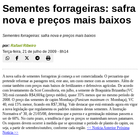
Sementes forrageiras: safra
nova e preços mais baixos
Sementes forrageiras: safra nova e preços mais baixos
por:
Rafael Ribeiro
Terça-feira, 21 de julho de 2009 - 8h14
A nova safra de sementes forrageiras já começa a ser comercializada. O pecuarista que
pretende reformar as pastagens terá, este ano, um custo menor com as sementes. Além de
contar também com preços mais baixos de fertilizantes e defensivos agrícolas. De acordo
com levantamento da Scot Consultoria, em julho, a semente de Braquiária Brizantha (VC
50) está custando R$4,60/kg (preço médio), quase 35% menos que no mesmo período de
2008. O preço das sementes de capim Mombaça (
Panicum maximum
cv. Mombaça), VC
40, está 15% menor, ficando em R$7,38/kg. Vale destacar que está entrando agora em vigor
a nova legislação que regulamenta os padrões mínimos destas sementes. A Instrução
Normativa nº 30, de 21/05/08, determina que a pureza e a germinação mínimas passem a
ser de 60%. No curto prazo, a tendência é que os preços se mantenham nesses patamares.
Os reajustes devem ocorrer à medida que se aproximar o período de plantio do capim, ou
seja, a partir de setembro/outubro, conforme cada região.
<< Notícia Anterior
Próxima
Notícia >>