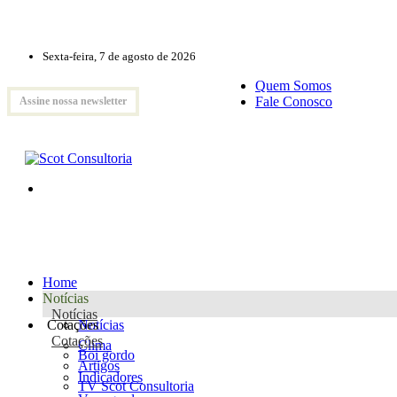
Sexta-feira, 7 de agosto de 2026
Quem Somos
Fale Conosco
Assine nossa newsletter
Home
Notícias
Notícias
Cotações
Notícias
Cotações
Clima
Boi gordo
Artigos
Indicadores
TV Scot Consultoria