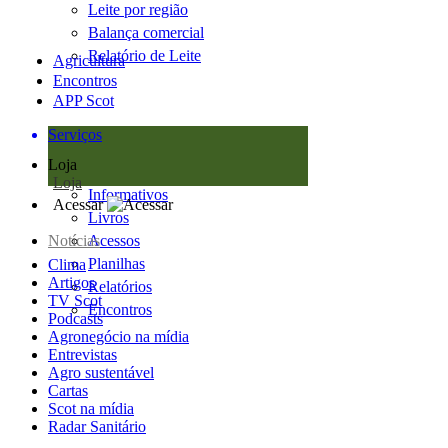
Leite por região
Balança comercial
Relatório de Leite
Agricultura
Encontros
APP Scot
Serviços
Loja
Loja
Informativos
Acessar
Livros
Notícias
Acessos
Planilhas
Clima
Artigos
Relatórios
TV Scot
Encontros
Podcasts
Agronegócio na mídia
Entrevistas
Agro sustentável
Cartas
Scot na mídia
Radar Sanitário