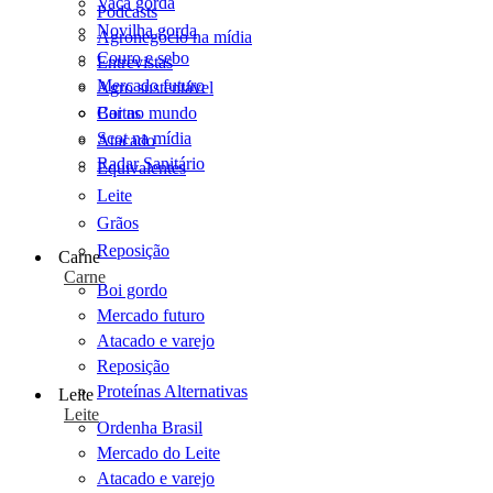
Vaca gorda
Podcasts
Novilha gorda
Agronegócio na mídia
Couro e sebo
Entrevistas
Mercado futuro
Agro sustentável
Cartas
Boi no mundo
Scot na mídia
Atacado
Radar Sanitário
Equivalentes
Leite
Grãos
Reposição
Carne
Carne
Boi gordo
Mercado futuro
Atacado e varejo
Reposição
Proteínas Alternativas
Leite
Leite
Ordenha Brasil
Mercado do Leite
Atacado e varejo