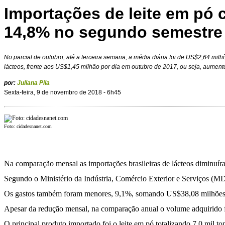
Importações de leite em pó 
14,8% no segundo semestre
No parcial de outubro, até a terceira semana, a média diária foi de US$2,64 mi
lácteos, frente aos US$1,45 milhão por dia em outubro de 2017, ou seja, aument
por:
Juliana Pila
Sexta-feira, 9 de novembro de 2018 - 6h45
Foto: cidadesnanet.com
Na comparação mensal as importações brasileiras de lácteos diminuí
Segundo o Ministério da Indústria, Comércio Exterior e Serviços (M
Os gastos também foram menores, 9,1%, somando US$38,08 milhões
Apesar da redução mensal, na comparação anual o volume adquirido f
O principal produto importado foi o leite em pó totalizando 7,0 mil 