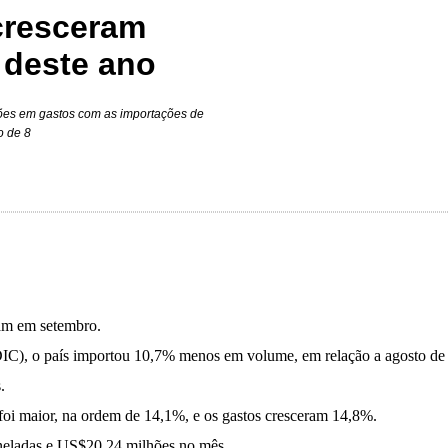
cresceram
 deste ano
lhões em gastos com as importações de
o de 8
ram em setembro.
DIC), o país importou 10,7% menos em volume, em relação a agosto de
.
oi maior, na ordem de 14,1%, e os gastos cresceram 14,8%.
toneladas e US$20,24 milhões no mês.