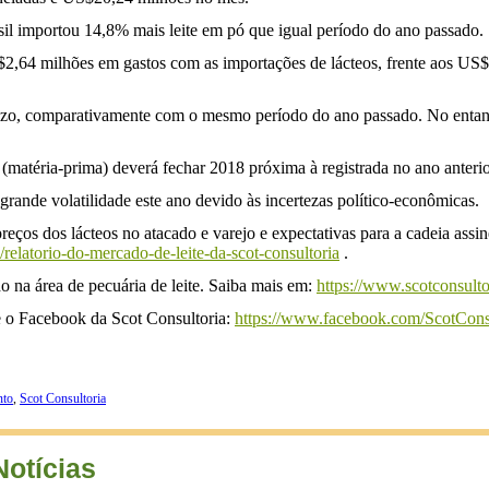
il importou 14,8% mais leite em pó que igual período do ano passado.
US$2,64 milhões em gastos com as importações de lácteos, frente aos U
azo, comparativamente com o mesmo período do ano passado. No entan
e (matéria-prima) deverá fechar 2018 próxima à registrada no ano anterio
grande volatilidade este ano devido às incertezas político-econômicas.
preços dos lácteos no atacado e varejo e expectativas para a cadeia ass
/relatorio-do-mercado-de-leite-da-scot-consultoria
.
o na área de pecuária de leite. Saiba mais em:
https://www.scotconsulto
se o Facebook da Scot Consultoria:
https://www.facebook.com/ScotConsul
nto
,
Scot Consultoria
Notícias