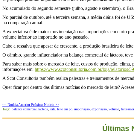
No acumulado do segundo semestre (julho, agosto e setembro), o Bras
No parcial de outubro, até a terceira semana, a média diária foi de 
na comparação anual.
A expectativa é de maior movimentação nas importações em curto pr
volume inferior ao importado no ano passado.
Cabe a ressalva que apesar de crescente, a produção brasileira de leit
O câmbio, grande influenciador na balança comercial de lácteos, teve 
Para saber mais sobre o mercado de leite, custos de produção, clima, 
informações em:
https://www.scotconsultoria.com.br/loja/relatorios/59
A Scot Consultoria também realiza palestras e treinamentos de mercad
Quer ficar por dentro das últimas notícias do mercado de leite? Aces
<< Notícia Anterior
Próxima Notícia >>
Tags:
balança comercial
,
lácteos
,
leite
,
leite em pó
,
importação
,
exportação
,
volume
,
faturame
Últimas 