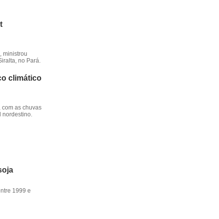
t
 ministrou
iralta, no Pará.
o climático
, com as chuvas
l nordestino.
soja
entre 1999 e