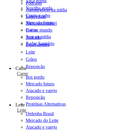
Vaca gorda
Podcasts
Novilha gorda
Agronegócio na mídia
Couro e sebo
Entrevistas
Mercado futuro
Agro sustentável
Cartas
Boi no mundo
Scot na mídia
Atacado
Radar Sanitário
Equivalentes
Leite
Grãos
Reposição
Carne
Carne
Boi gordo
Mercado futuro
Atacado e varejo
Reposição
Proteínas Alternativas
Leite
Leite
Ordenha Brasil
Mercado do Leite
Atacado e varejo