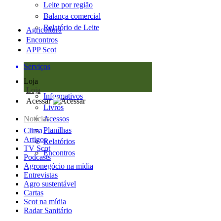
Leite por região
Balança comercial
Relatório de Leite
Agricultura
Encontros
APP Scot
Serviços
Loja
Loja
Informativos
Acessar
Livros
Notícias
Acessos
Planilhas
Clima
Artigos
Relatórios
TV Scot
Encontros
Podcasts
Agronegócio na mídia
Entrevistas
Agro sustentável
Cartas
Scot na mídia
Radar Sanitário