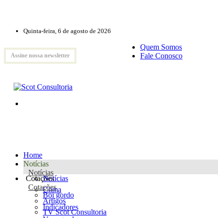
Quinta-feira, 6 de agosto de 2026
Quem Somos
Fale Conosco
Assine nossa newsletter
Home
Notícias
Notícias
Cotações
Notícias
Cotações
Clima
Boi gordo
Artigos
Indicadores
TV Scot Consultoria