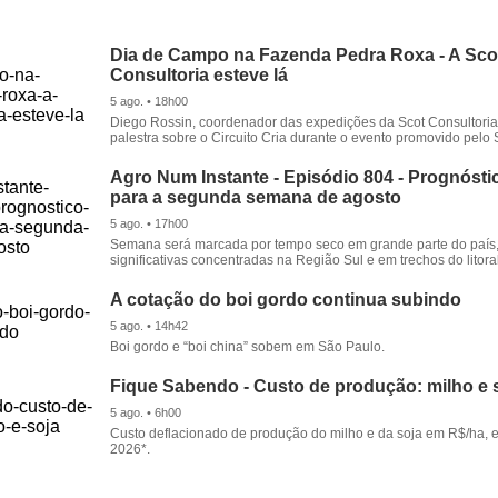
Dia de Campo na Fazenda Pedra Roxa - A Sco
Consultoria esteve lá
5 ago. • 18h00
Diego Rossin, coordenador das expedições da Scot Consultoria,
palestra sobre o Circuito Cria durante o evento promovido pelo S
Agro Num Instante - Episódio 804 - Prognóstic
para a segunda semana de agosto
5 ago. • 17h00
Semana será marcada por tempo seco em grande parte do país
significativas concentradas na Região Sul e em trechos do litora
A cotação do boi gordo continua subindo
5 ago. • 14h42
Boi gordo e “boi china” sobem em São Paulo.
Fique Sabendo - Custo de produção: milho e 
5 ago. • 6h00
Custo deflacionado de produção do milho e da soja em R$/ha, 
2026*.