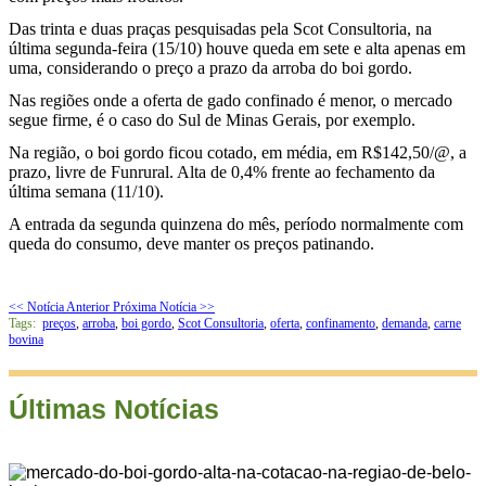
Das trinta e duas praças pesquisadas pela Scot Consultoria, na
última segunda-feira (15/10) houve queda em sete e alta apenas em
uma, considerando o preço a prazo da arroba do boi gordo.
Nas regiões onde a oferta de gado confinado é menor, o mercado
segue firme, é o caso do Sul de Minas Gerais, por exemplo.
Na região, o boi gordo ficou cotado, em média, em R$142,50/@, a
prazo, livre de Funrural. Alta de 0,4% frente ao fechamento da
última semana (11/10).
A entrada da segunda quinzena do mês, período normalmente com
queda do consumo, deve manter os preços patinando.
<< Notícia Anterior
Próxima Notícia >>
Tags:
preços
,
arroba
,
boi gordo
,
Scot Consultoria
,
oferta
,
confinamento
,
demanda
,
carne
bovina
Últimas Notícias