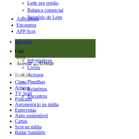
Leite por região
Balança comercial
Relatório de Leite
Agricultura
Encontros
APP Scot
Serviços
Loja
Loja
Informativos
Acessar
Livros
Notícias
Acessos
Planilhas
Clima
Artigos
Relatórios
TV Scot
Encontros
Podcasts
Agronegócio na mídia
Entrevistas
Agro sustentável
Cartas
Scot na mídia
Radar Sanitário