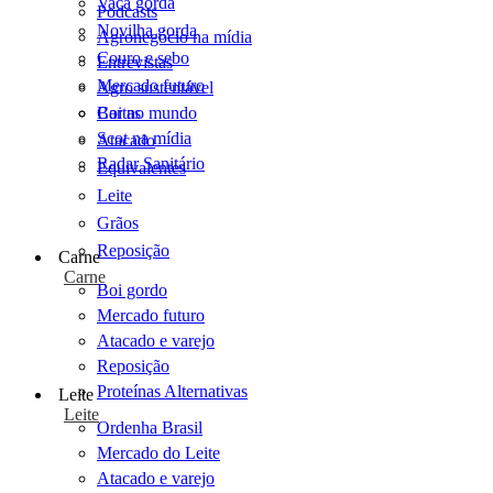
Vaca gorda
Podcasts
Novilha gorda
Agronegócio na mídia
Couro e sebo
Entrevistas
Mercado futuro
Agro sustentável
Cartas
Boi no mundo
Scot na mídia
Atacado
Radar Sanitário
Equivalentes
Leite
Grãos
Reposição
Carne
Carne
Boi gordo
Mercado futuro
Atacado e varejo
Reposição
Proteínas Alternativas
Leite
Leite
Ordenha Brasil
Mercado do Leite
Atacado e varejo