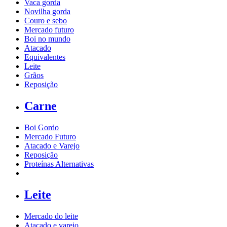
Vaca gorda
Novilha gorda
Couro e sebo
Mercado futuro
Boi no mundo
Atacado
Equivalentes
Leite
Grãos
Reposição
Carne
Boi Gordo
Mercado Futuro
Atacado e Varejo
Reposição
Proteínas Alternativas
Leite
Mercado do leite
Atacado e varejo