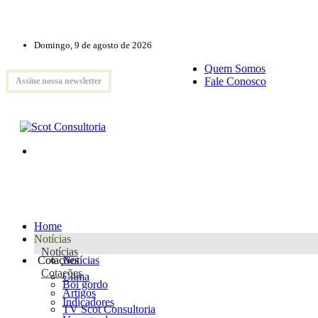
Domingo, 9 de agosto de 2026
Quem Somos
Fale Conosco
Assine nossa newsletter
Home
Notícias
Notícias
Cotações
Notícias
Cotações
Clima
Boi gordo
Artigos
Indicadores
TV Scot Consultoria