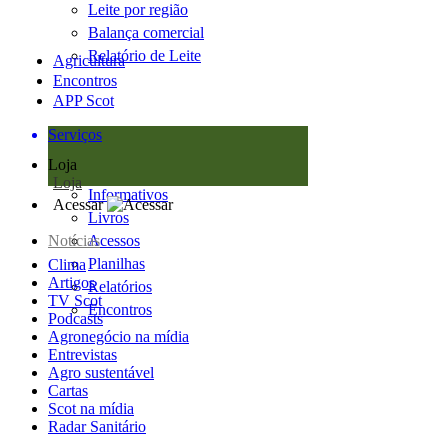
Leite por região
Balança comercial
Relatório de Leite
Agricultura
Encontros
APP Scot
Serviços
Loja
Loja
Informativos
Acessar
Livros
Notícias
Acessos
Planilhas
Clima
Artigos
Relatórios
TV Scot
Encontros
Podcasts
Agronegócio na mídia
Entrevistas
Agro sustentável
Cartas
Scot na mídia
Radar Sanitário