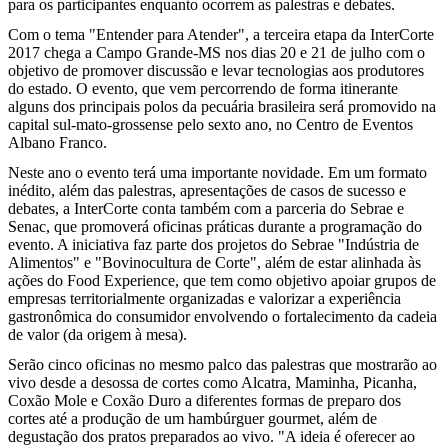
para os participantes enquanto ocorrem as palestras e debates.
Com o tema "Entender para Atender", a terceira etapa da InterCorte
2017 chega a Campo Grande-MS nos dias 20 e 21 de julho com o
objetivo de promover discussão e levar tecnologias aos produtores
do estado. O evento, que vem percorrendo de forma itinerante
alguns dos principais polos da pecuária brasileira será promovido na
capital sul-mato-grossense pelo sexto ano, no Centro de Eventos
Albano Franco.
Neste ano o evento terá uma importante novidade. Em um formato
inédito, além das palestras, apresentações de casos de sucesso e
debates, a InterCorte conta também com a parceria do Sebrae e
Senac, que promoverá oficinas práticas durante a programação do
evento. A iniciativa faz parte dos projetos do Sebrae "Indústria de
Alimentos" e "Bovinocultura de Corte", além de estar alinhada às
ações do Food Experience, que tem como objetivo apoiar grupos de
empresas territorialmente organizadas e valorizar a experiência
gastronômica do consumidor envolvendo o fortalecimento da cadeia
de valor (da origem à mesa).
Serão cinco oficinas no mesmo palco das palestras que mostrarão ao
vivo desde a desossa de cortes como Alcatra, Maminha, Picanha,
Coxão Mole e Coxão Duro a diferentes formas de preparo dos
cortes até a produção de um hambúrguer gourmet, além de
degustação dos pratos preparados ao vivo. "A ideia é oferecer ao