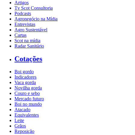
Artigos
Tv Scot Consultoria
Podcasts
Agronegócio na Mídia
Entrevistas
Agro Sustentável
Cartas
Scot na mídia
Radar Sanitário
Cotações
Boi gordo
Indicadores
Vaca gorda
Novilha gorda
Couro e sebo
Mercado futuro
Boi no mundo
Atacado
Equivalentes
Leite
Grãos
Reposição