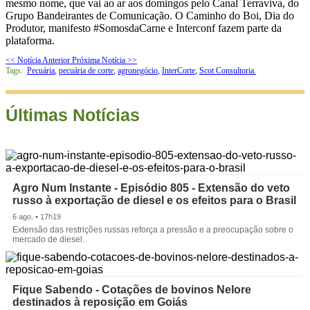
mesmo nome, que vai ao ar aos domingos pelo Canal Terraviva, do
Grupo Bandeirantes de Comunicação. O Caminho do Boi, Dia do
Produtor, manifesto #SomosdaCarne e Interconf fazem parte da
plataforma.
<< Notícia Anterior
Próxima Notícia >>
Tags:
Pecuária
,
pecuária de corte
,
agronegócio
,
InterCorte
,
Scot Consultoria.
Últimas Notícias
Agro Num Instante - Episódio 805 - Extensão do veto
russo à exportação de diesel e os efeitos para o Brasil
6 ago. • 17h19
Extensão das restrições russas reforça a pressão e a preocupação sobre o
mercado de diesel.
Fique Sabendo - Cotações de bovinos Nelore
destinados à reposição em Goiás