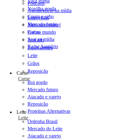
Vaca gorda
Podcasts
Novilha gorda
Agronegócio na mídia
Couro e sebo
Entrevistas
Mercado futuro
Agro sustentável
Cartas
Boi no mundo
Scot na mídia
Atacado
Radar Sanitário
Equivalentes
Leite
Grãos
Reposição
Carne
Carne
Boi gordo
Mercado futuro
Atacado e varejo
Reposição
Proteínas Alternativas
Leite
Leite
Ordenha Brasil
Mercado do Leite
Atacado e varejo