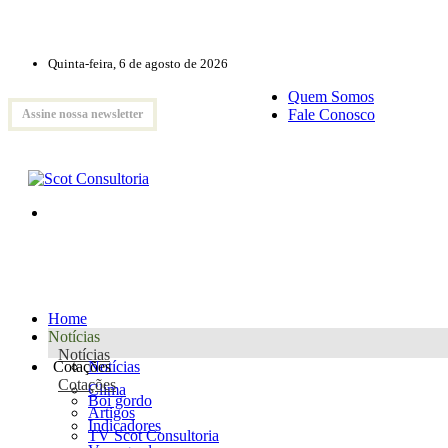
Quinta-feira, 6 de agosto de 2026
Quem Somos
Fale Conosco
Assine nossa newsletter
Home
Notícias
Notícias
Cotações
Notícias
Cotações
Clima
Boi gordo
Artigos
Indicadores
TV Scot Consultoria