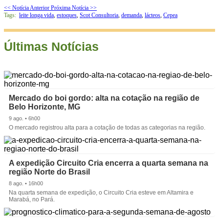
<< Notícia Anterior
Próxima Notícia >>
Tags:
leite longa vida
,
estoques
,
Scot Consultoria
,
demanda
,
lácteos
,
Cepea
Últimas Notícias
Mercado do boi gordo: alta na cotação na região de
Belo Horizonte, MG
9 ago. • 6h00
O mercado registrou alta para a cotação de todas as categorias na região.
A expedição Circuito Cria encerra a quarta semana na
região Norte do Brasil
8 ago. • 16h00
Na quarta semana de expedição, o Circuito Cria esteve em Altamira e
Marabá, no Pará.