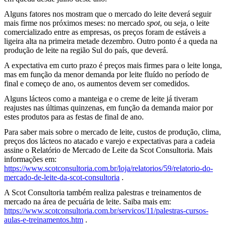
Alguns fatores nos mostram que o mercado do leite deverá seguir
mais firme nos próximos meses: no mercado
spot
, ou seja, o leite
comercializado entre as empresas, os preços foram de estáveis a
ligeira alta na primeira metade dezembro. Outro ponto é a queda na
produção de leite na região Sul do país, que deverá.
A expectativa em curto prazo é preços mais firmes para o leite longa,
mas em função da menor demanda por leite fluído no período de
final e começo de ano, os aumentos devem ser comedidos.
Alguns lácteos como a manteiga e o creme de leite já tiveram
reajustes nas últimas quinzenas, em função da demanda maior por
estes produtos para as festas de final de ano.
Para saber mais sobre o mercado de leite, custos de produção, clima,
preços dos lácteos no atacado e varejo e expectativas para a cadeia
assine o Relatório de Mercado de Leite da Scot Consultoria. Mais
informações em:
https://www.scotconsultoria.com.br/loja/relatorios/59/relatorio-do-
mercado-de-leite-da-scot-consultoria
.
A Scot Consultoria também realiza palestras e treinamentos de
mercado na área de pecuária de leite. Saiba mais em:
https://www.scotconsultoria.com.br/servicos/11/palestras-cursos-
aulas-e-treinamentos.htm
.