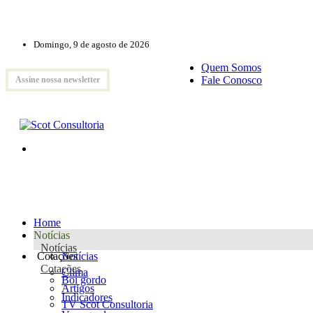
Domingo, 9 de agosto de 2026
Quem Somos
Fale Conosco
Assine nossa newsletter
Home
Notícias
Notícias
Cotações
Notícias
Cotações
Clima
Boi gordo
Artigos
Indicadores
TV Scot Consultoria