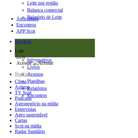
Leite por região
Balança comercial
Relatório de Leite
Agricultura
Encontros
APP Scot
Serviços
Loja
Loja
Informativos
Acessar
Livros
Notícias
Acessos
Planilhas
Clima
Artigos
Relatórios
TV Scot
Encontros
Podcasts
Agronegócio na mídia
Entrevistas
Agro sustentável
Cartas
Scot na mídia
Radar Sanitário