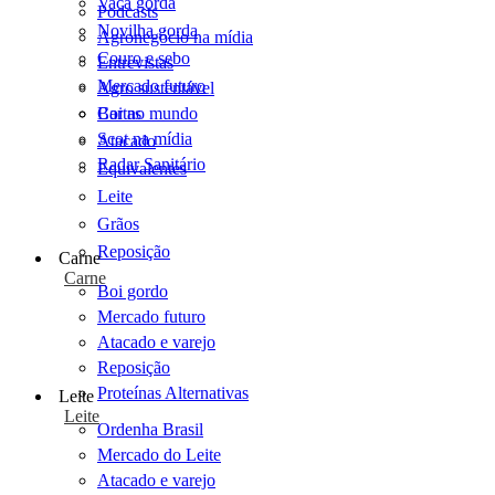
Vaca gorda
Podcasts
Novilha gorda
Agronegócio na mídia
Couro e sebo
Entrevistas
Mercado futuro
Agro sustentável
Cartas
Boi no mundo
Scot na mídia
Atacado
Radar Sanitário
Equivalentes
Leite
Grãos
Reposição
Carne
Carne
Boi gordo
Mercado futuro
Atacado e varejo
Reposição
Proteínas Alternativas
Leite
Leite
Ordenha Brasil
Mercado do Leite
Atacado e varejo