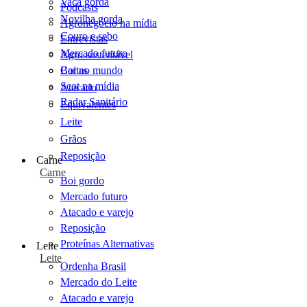
Vaca gorda
Podcasts
Novilha gorda
Agronegócio na mídia
Couro e sebo
Entrevistas
Mercado futuro
Agro sustentável
Cartas
Boi no mundo
Scot na mídia
Atacado
Radar Sanitário
Equivalentes
Leite
Grãos
Reposição
Carne
Carne
Boi gordo
Mercado futuro
Atacado e varejo
Reposição
Proteínas Alternativas
Leite
Leite
Ordenha Brasil
Mercado do Leite
Atacado e varejo