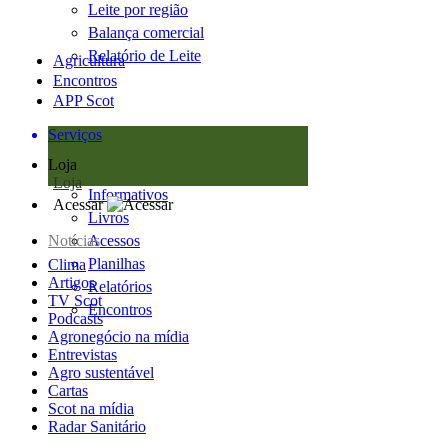
Leite por região
Balança comercial
Relatório de Leite
Agricultura
Encontros
APP Scot
Serviços
Loja
Loja
Informativos
Acessar
Livros
Notícias
Acessos
Planilhas
Clima
Artigos
Relatórios
TV Scot
Encontros
Podcasts
Agronegócio na mídia
Entrevistas
Agro sustentável
Cartas
Scot na mídia
Radar Sanitário