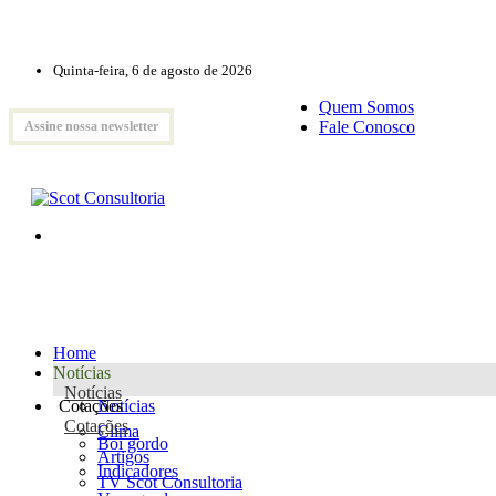
Quinta-feira, 6 de agosto de 2026
Quem Somos
Fale Conosco
Assine nossa newsletter
Home
Notícias
Notícias
Cotações
Notícias
Cotações
Clima
Boi gordo
Artigos
Indicadores
TV Scot Consultoria