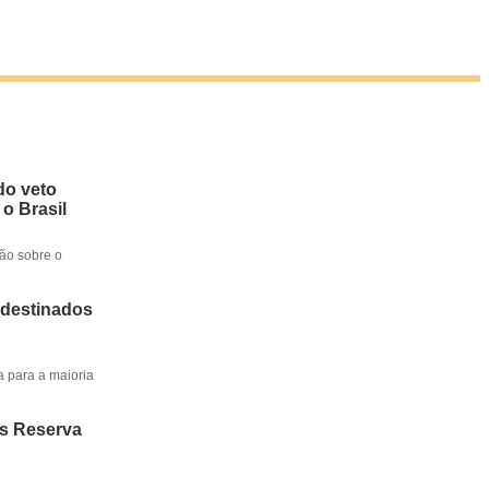
do veto
 o Brasil
ção sobre o
 destinados
a para a maioria
os Reserva