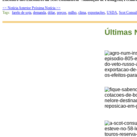
<< Notícia Anterior
Próxima Notícia >>
Tags:
farelo de soja
,
demanda
,
dólar
,
preços
,
milho
,
clima
,
exportações
,
USDA
,
Scot Consul
Últimas 