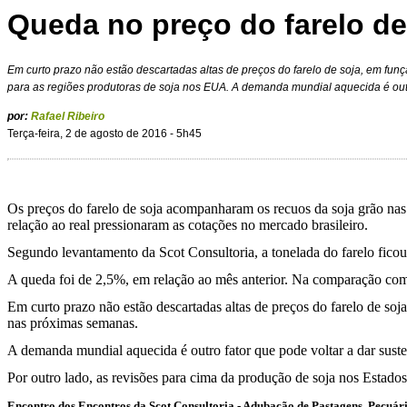
Queda no preço do farelo de
Em curto prazo não estão descartadas altas de preços do farelo de soja, em fun
para as regiões produtoras de soja nos EUA. A demanda mundial aquecida é out
por:
Rafael Ribeiro
Terça-feira, 2 de agosto de 2016 - 5h45
Os preços do farelo de soja acompanharam os recuos da soja grão nas
relação ao real pressionaram as cotações no mercado brasileiro.
Segundo levantamento da Scot Consultoria, a tonelada do farelo fico
A queda foi de 2,5%, em relação ao mês anterior. Na comparação com 
Em curto prazo não estão descartadas altas de preços do farelo de soj
nas próximas semanas.
A demanda mundial aquecida é outro fator que pode voltar a dar sust
Por outro lado, as revisões para cima da produção de soja nos Estad
Encontro dos Encontros da Scot Consultoria - Adubação de Pastagens, Pecuária