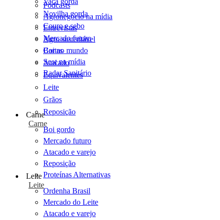
Vaca gorda
Podcasts
Novilha gorda
Agronegócio na mídia
Couro e sebo
Entrevistas
Mercado futuro
Agro sustentável
Cartas
Boi no mundo
Scot na mídia
Atacado
Radar Sanitário
Equivalentes
Leite
Grãos
Reposição
Carne
Carne
Boi gordo
Mercado futuro
Atacado e varejo
Reposição
Proteínas Alternativas
Leite
Leite
Ordenha Brasil
Mercado do Leite
Atacado e varejo