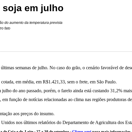
 soja em julho
ção do aumento da temperatura prevista
ro fato
 últimas semanas de julho. No caso do grão, o cenário favorável de des
u cotada, em média, em R$1.421,33, sem o frete, em São Paulo.
julho do ano passado, porém, o farelo ainda está custando 31,2% mais
a, em função de notícias relacionadas ao clima nas regiões produtoras 
entação aos preços do insumo.
os Unidos nos últimos relatórios do Departamento de Agricultura dos E
 de Cria e de Leite - 27 a 30 de setembro -
Clique aqui
para mais informações.