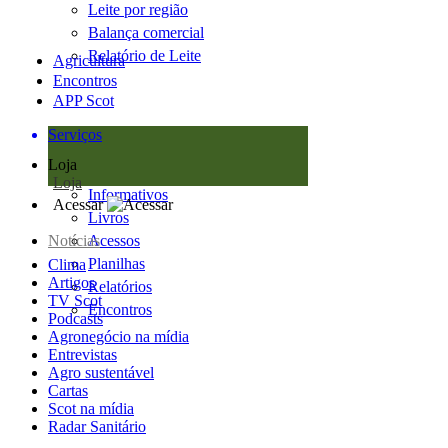
Leite por região
Balança comercial
Relatório de Leite
Agricultura
Encontros
APP Scot
Serviços
Loja
Loja
Informativos
Acessar
Livros
Notícias
Acessos
Planilhas
Clima
Artigos
Relatórios
TV Scot
Encontros
Podcasts
Agronegócio na mídia
Entrevistas
Agro sustentável
Cartas
Scot na mídia
Radar Sanitário