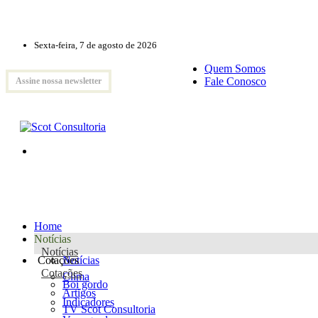
Sexta-feira, 7 de agosto de 2026
Quem Somos
Fale Conosco
Assine nossa newsletter
Home
Notícias
Notícias
Cotações
Notícias
Cotações
Clima
Boi gordo
Artigos
Indicadores
TV Scot Consultoria