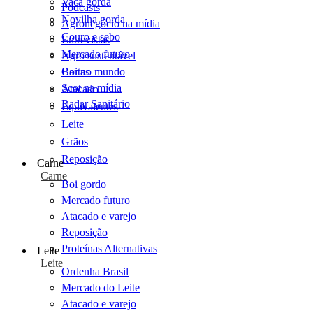
Vaca gorda
Podcasts
Novilha gorda
Agronegócio na mídia
Couro e sebo
Entrevistas
Mercado futuro
Agro sustentável
Cartas
Boi no mundo
Scot na mídia
Atacado
Radar Sanitário
Equivalentes
Leite
Grãos
Reposição
Carne
Carne
Boi gordo
Mercado futuro
Atacado e varejo
Reposição
Proteínas Alternativas
Leite
Leite
Ordenha Brasil
Mercado do Leite
Atacado e varejo