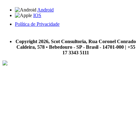
Android
IOS
Política de Privacidade
A Scot Consultoria não se responsabiliza por negócios realizados a partir das informações contidas em
nosso site.
Copyright 2026, Scot Consultoria, Rua Coronel Conrado
Caldeira, 578 • Bebedouro - SP - Brasil - 14701-000 | +55
17 3343 5111