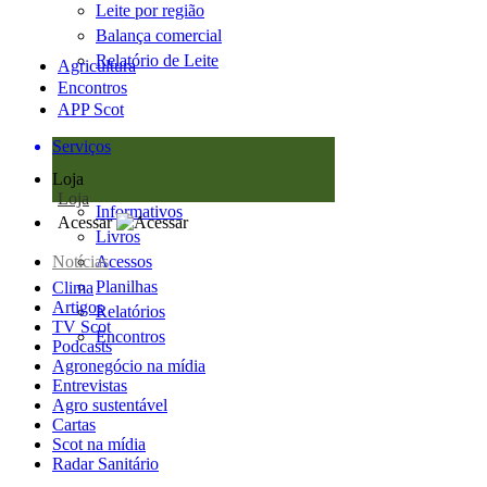
Leite por região
Balança comercial
Relatório de Leite
Agricultura
Encontros
APP Scot
Serviços
Loja
Loja
Informativos
Acessar
Livros
Notícias
Acessos
Planilhas
Clima
Artigos
Relatórios
TV Scot
Encontros
Podcasts
Agronegócio na mídia
Entrevistas
Agro sustentável
Cartas
Scot na mídia
Radar Sanitário