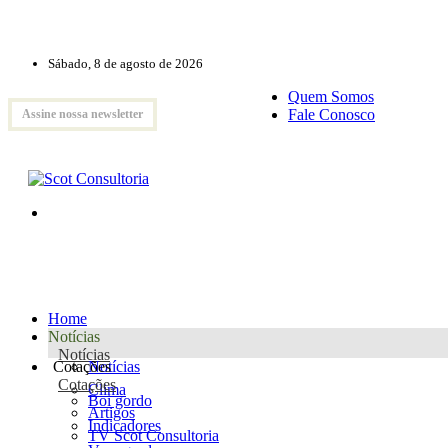
Sábado, 8 de agosto de 2026
Quem Somos
Fale Conosco
Assine nossa newsletter
Home
Notícias
Notícias
Cotações
Notícias
Cotações
Clima
Boi gordo
Artigos
Indicadores
TV Scot Consultoria