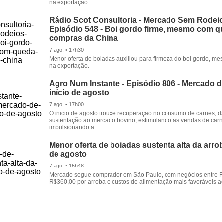
na exportação.
Rádio Scot Consultoria - Mercado Sem Rodeio
Episódio 548 - Boi gordo firme, mesmo com 
compras da China
7 ago. • 17h30
Menor oferta de boiadas auxiliou para firmeza do boi gordo, 
na exportação.
Agro Num Instante - Episódio 806 - Mercado 
início de agosto
7 ago. • 17h00
O início de agosto trouxe recuperação no consumo de carnes, 
sustentação ao mercado bovino, estimulando as vendas de carn
impulsionando a.
Menor oferta de boiadas sustenta alta da arrob
de agosto
7 ago. • 15h48
Mercado segue comprador em São Paulo, com negócios entre 
R$360,00 por arroba e custos de alimentação mais favoráveis a