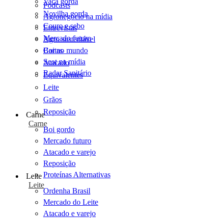
Vaca gorda
Podcasts
Novilha gorda
Agronegócio na mídia
Couro e sebo
Entrevistas
Mercado futuro
Agro sustentável
Cartas
Boi no mundo
Scot na mídia
Atacado
Radar Sanitário
Equivalentes
Leite
Grãos
Reposição
Carne
Carne
Boi gordo
Mercado futuro
Atacado e varejo
Reposição
Proteínas Alternativas
Leite
Leite
Ordenha Brasil
Mercado do Leite
Atacado e varejo