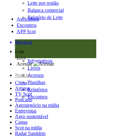
Leite por região
Balança comercial
Relatório de Leite
Agricultura
Encontros
APP Scot
Serviços
Loja
Loja
Informativos
Acessar
Livros
Notícias
Acessos
Planilhas
Clima
Artigos
Relatórios
TV Scot
Encontros
Podcasts
Agronegócio na mídia
Entrevistas
Agro sustentável
Cartas
Scot na mídia
Radar Sanitário