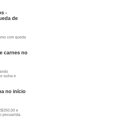
s -
queda de
mesmo com queda
de carnes no
dando
e suína e
a no início
R$350,00 e
o pecuarista.