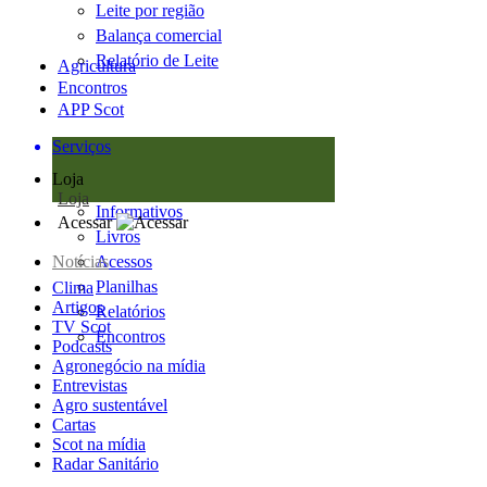
Leite por região
Balança comercial
Relatório de Leite
Agricultura
Encontros
APP Scot
Serviços
Loja
Loja
Informativos
Acessar
Livros
Notícias
Acessos
Planilhas
Clima
Artigos
Relatórios
TV Scot
Encontros
Podcasts
Agronegócio na mídia
Entrevistas
Agro sustentável
Cartas
Scot na mídia
Radar Sanitário