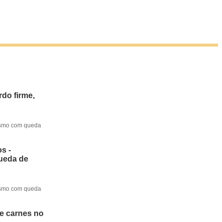
do firme,
mesmo com queda
s -
queda de
mesmo com queda
de carnes no