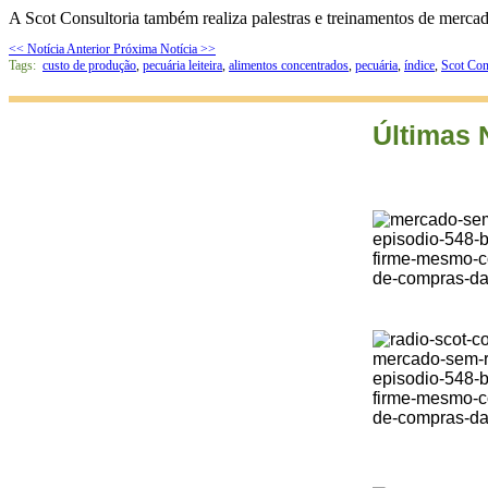
A Scot Consultoria também realiza palestras e treinamentos de mercad
<< Notícia Anterior
Próxima Notícia >>
Tags:
custo de produção
,
pecuária leiteira
,
alimentos concentrados
,
pecuária
,
índice
,
Scot Con
Últimas 