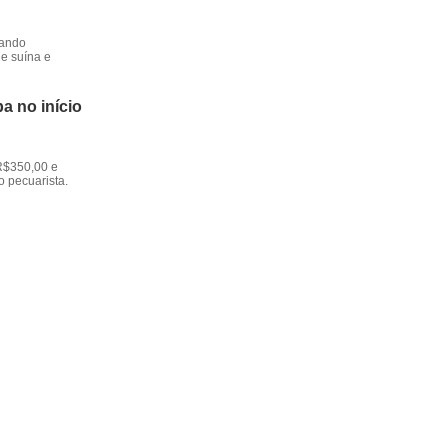
dando
e suína e
a no início
R$350,00 e
o pecuarista.