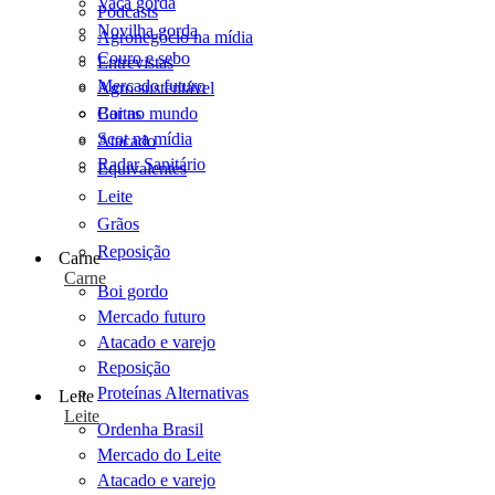
Vaca gorda
Podcasts
Novilha gorda
Agronegócio na mídia
Couro e sebo
Entrevistas
Mercado futuro
Agro sustentável
Cartas
Boi no mundo
Scot na mídia
Atacado
Radar Sanitário
Equivalentes
Leite
Grãos
Reposição
Carne
Carne
Boi gordo
Mercado futuro
Atacado e varejo
Reposição
Proteínas Alternativas
Leite
Leite
Ordenha Brasil
Mercado do Leite
Atacado e varejo