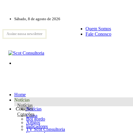
Sábado, 8 de agosto de 2026
Quem Somos
Fale Conosco
Assine nossa newsletter
Home
Notícias
Notícias
Cotações
Notícias
Cotações
Clima
Boi gordo
Artigos
Indicadores
TV Scot Consultoria