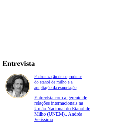
Entrevista
Padronização de coprodutos
do etanol de milho e a
ampliação da exportação
Entrevista com a gerente de
relações internacionais na
União Nacional do Etanol de
Milho (UNEM)., Andréa
Veríssimo