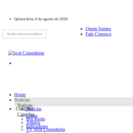
Quinta-feira, 6 de agosto de 2026
Quem Somos
Fale Conosco
Assine nossa newsletter
Home
Notícias
Notícias
Cotações
Notícias
Cotações
Clima
Boi gordo
Artigos
Indicadores
TV Scot Consultoria