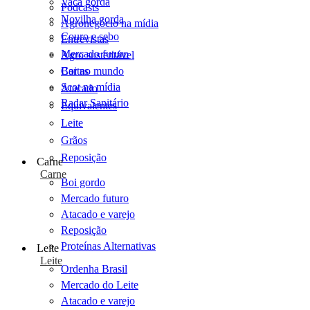
Vaca gorda
Podcasts
Novilha gorda
Agronegócio na mídia
Couro e sebo
Entrevistas
Mercado futuro
Agro sustentável
Cartas
Boi no mundo
Scot na mídia
Atacado
Radar Sanitário
Equivalentes
Leite
Grãos
Reposição
Carne
Carne
Boi gordo
Mercado futuro
Atacado e varejo
Reposição
Proteínas Alternativas
Leite
Leite
Ordenha Brasil
Mercado do Leite
Atacado e varejo