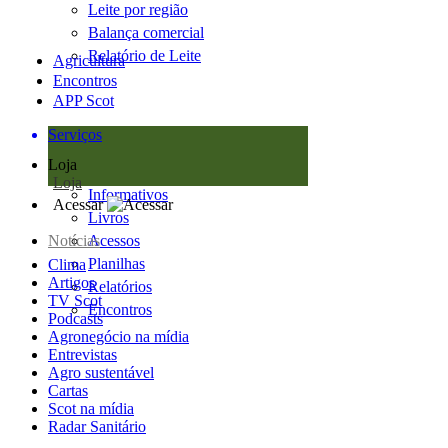
Leite por região
Balança comercial
Relatório de Leite
Agricultura
Encontros
APP Scot
Serviços
Loja
Loja
Informativos
Acessar
Livros
Notícias
Acessos
Planilhas
Clima
Artigos
Relatórios
TV Scot
Encontros
Podcasts
Agronegócio na mídia
Entrevistas
Agro sustentável
Cartas
Scot na mídia
Radar Sanitário