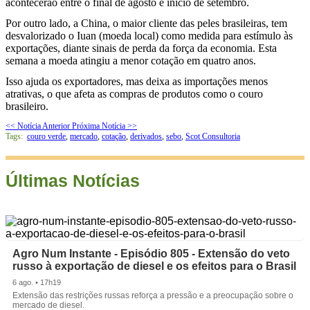
acontecerão entre o final de agosto e início de setembro.
Por outro lado, a China, o maior cliente das peles brasileiras, tem
desvalorizado o Iuan (moeda local) como medida para estímulo às
exportações, diante sinais de perda da força da economia. Esta
semana a moeda atingiu a menor cotação em quatro anos.
Isso ajuda os exportadores, mas deixa as importações menos
atrativas, o que afeta as compras de produtos como o couro
brasileiro.
<< Notícia Anterior
Próxima Notícia >>
Tags:
couro verde
,
mercado
,
cotação
,
derivados
,
sebo
,
Scot Consultoria
Últimas Notícias
Agro Num Instante - Episódio 805 - Extensão do veto
russo à exportação de diesel e os efeitos para o Brasil
6 ago. • 17h19
Extensão das restrições russas reforça a pressão e a preocupação sobre o
mercado de diesel.