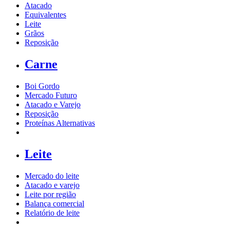
Atacado
Equivalentes
Leite
Grãos
Reposição
Carne
Boi Gordo
Mercado Futuro
Atacado e Varejo
Reposição
Proteínas Alternativas
Leite
Mercado do leite
Atacado e varejo
Leite por região
Balança comercial
Relatório de leite