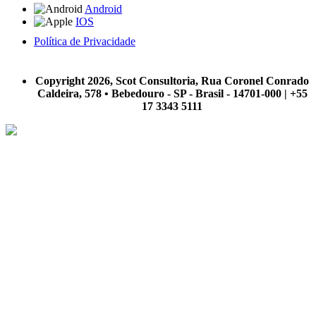
Android
IOS
Política de Privacidade
A Scot Consultoria não se responsabiliza por negócios realizados a partir das informações contidas em
nosso site.
Copyright 2026, Scot Consultoria, Rua Coronel Conrado
Caldeira, 578 • Bebedouro - SP - Brasil - 14701-000 | +55
17 3343 5111