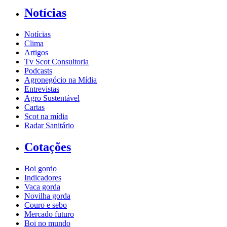
Notícias
Notícias
Clima
Artigos
Tv Scot Consultoria
Podcasts
Agronegócio na Mídia
Entrevistas
Agro Sustentável
Cartas
Scot na mídia
Radar Sanitário
Cotações
Boi gordo
Indicadores
Vaca gorda
Novilha gorda
Couro e sebo
Mercado futuro
Boi no mundo