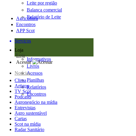
Leite por região
Balança comercial
Relatório de Leite
Agricultura
Encontros
APP Scot
Serviços
Loja
Loja
Informativos
Acessar
Livros
Notícias
Acessos
Planilhas
Clima
Artigos
Relatórios
TV Scot
Encontros
Podcasts
Agronegócio na mídia
Entrevistas
Agro sustentável
Cartas
Scot na mídia
Radar Sanitário