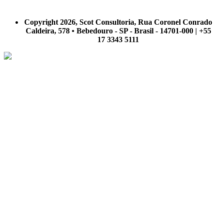
A Scot Consultoria não se responsabiliza por negócios realizados a partir das informações contidas em
nosso site.
Copyright 2026, Scot Consultoria, Rua Coronel Conrado
Caldeira, 578 • Bebedouro - SP - Brasil - 14701-000 | +55
17 3343 5111