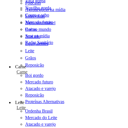
Vaca gorda
Podcasts
Novilha gorda
Agronegócio na mídia
Couro e sebo
Entrevistas
Mercado futuro
Agro sustentável
Cartas
Boi no mundo
Scot na mídia
Atacado
Radar Sanitário
Equivalentes
Leite
Grãos
Reposição
Carne
Carne
Boi gordo
Mercado futuro
Atacado e varejo
Reposição
Proteínas Alternativas
Leite
Leite
Ordenha Brasil
Mercado do Leite
Atacado e varejo