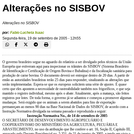
Alterações no SISBOV
Alterações no SISBOV
por:
Fabio Lucheta Isaac
Segunda-feira, 19 de setembro de 2005 - 12h55
O governo brasileiro segue no aguardo do relatório a ser divulgado pelos técnicos da União
Européia que estiveram aqui para inspecionar os trâmites do SISBOV (Sistema Brasileiro
de Identificação e Certificação de Origem Bovina e Bubalina) e da fiscalização sanitária para
produção de carne bovina. O documento deverá ser entregue dentro de 20 dias. A partir de
então as autoridades brasileiras terão 25 dias para responder, sinalizando as alterações que
serão implementadas. Espera-se que os europeus solicitem uma série de ajustes. É quase
certo que eles apontem a necessidade de rastreabilidade também nos frigoríficos, e que seja
mantido o registro individual, mesmo após o abate. Atualmente, após a matança, são feitos
registros por lotes. De toda forma, o governo já se adiantou e começou a promover algumas
mudanças. Será exigido que os animais a serem abatidos para fins de exportação
permaneçam ao menos 90 dias na Base Nacional de Dados do SISBOV, de acordo com a
Instrução Normativa divulgada na semana passada e reproduzida a seguir:
Instrução Normativa No., de 14 de setembro de 2005
O SECRETÁRIO DE DESENVOLVIMENTO AGROPECUÁRIO E
COOPERATIVISMO DO MINISTÉRIO DA AGRICULTURA, PECUÁRIA E
ABASTECIMENTO, no uso da atribuição que lhe confere o art. 16, Seção II, Capítulo III,
aprovado pelo Decreto Presidencial no. 5.351, de 21 de janeiro de 2005, e tendo em vista o