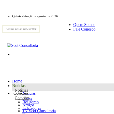
Quinta-feira, 6 de agosto de 2026
Quem Somos
Fale Conosco
Assine nossa newsletter
Home
Notícias
Notícias
Cotações
Notícias
Cotações
Clima
Boi gordo
Artigos
Indicadores
TV Scot Consultoria