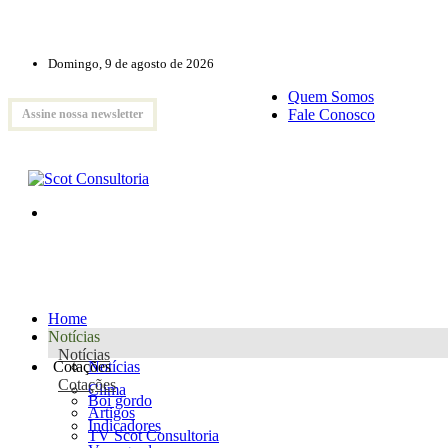
Domingo, 9 de agosto de 2026
Quem Somos
Fale Conosco
Assine nossa newsletter
Home
Notícias
Notícias
Cotações
Notícias
Cotações
Clima
Boi gordo
Artigos
Indicadores
TV Scot Consultoria