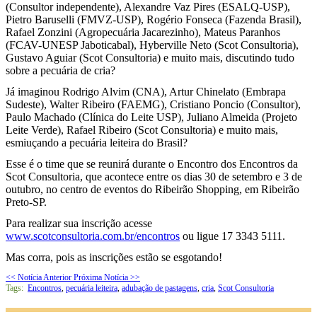
(Consultor independente), Alexandre Vaz Pires (ESALQ-USP),
Pietro Baruselli (FMVZ-USP), Rogério Fonseca (Fazenda Brasil),
Rafael Zonzini (Agropecuária Jacarezinho), Mateus Paranhos
(FCAV-UNESP Jaboticabal), Hyberville Neto (Scot Consultoria),
Gustavo Aguiar (Scot Consultoria) e muito mais, discutindo tudo
sobre a pecuária de cria?
Já imaginou Rodrigo Alvim (CNA), Artur Chinelato (Embrapa
Sudeste), Walter Ribeiro (FAEMG), Cristiano Poncio (Consultor),
Paulo Machado (Clínica do Leite USP), Juliano Almeida (Projeto
Leite Verde), Rafael Ribeiro (Scot Consultoria) e muito mais,
esmiuçando a pecuária leiteira do Brasil?
Esse é o time que se reunirá durante o Encontro dos Encontros da
Scot Consultoria, que acontece entre os dias 30 de setembro e 3 de
outubro, no centro de eventos do Ribeirão Shopping, em Ribeirão
Preto-SP.
Para realizar sua inscrição acesse
www.scotconsultoria.com.br/encontros
ou ligue 17 3343 5111.
Mas corra, pois as inscrições estão se esgotando!
<< Notícia Anterior
Próxima Notícia >>
Tags:
Encontros
,
pecuária leiteira
,
adubação de pastagens
,
cria
,
Scot Consultoria