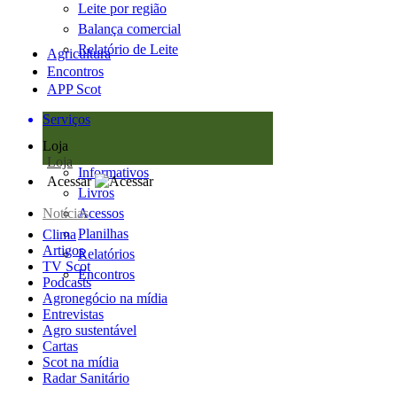
Leite por região
Balança comercial
Relatório de Leite
Agricultura
Encontros
APP Scot
Serviços
Loja
Loja
Informativos
Acessar
Livros
Notícias
Acessos
Planilhas
Clima
Artigos
Relatórios
TV Scot
Encontros
Podcasts
Agronegócio na mídia
Entrevistas
Agro sustentável
Cartas
Scot na mídia
Radar Sanitário