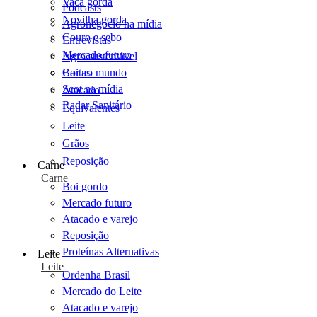
Vaca gorda
Podcasts
Novilha gorda
Agronegócio na mídia
Couro e sebo
Entrevistas
Mercado futuro
Agro sustentável
Cartas
Boi no mundo
Scot na mídia
Atacado
Radar Sanitário
Equivalentes
Leite
Grãos
Reposição
Carne
Carne
Boi gordo
Mercado futuro
Atacado e varejo
Reposição
Proteínas Alternativas
Leite
Leite
Ordenha Brasil
Mercado do Leite
Atacado e varejo