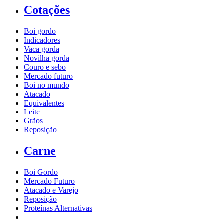
Cotações
Boi gordo
Indicadores
Vaca gorda
Novilha gorda
Couro e sebo
Mercado futuro
Boi no mundo
Atacado
Equivalentes
Leite
Grãos
Reposição
Carne
Boi Gordo
Mercado Futuro
Atacado e Varejo
Reposição
Proteínas Alternativas