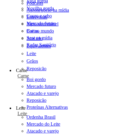
Vaca gorda
Podcasts
Novilha gorda
Agronegócio na mídia
Couro e sebo
Entrevistas
Mercado futuro
Agro sustentável
Cartas
Boi no mundo
Scot na mídia
Atacado
Radar Sanitário
Equivalentes
Leite
Grãos
Reposição
Carne
Carne
Boi gordo
Mercado futuro
Atacado e varejo
Reposição
Proteínas Alternativas
Leite
Leite
Ordenha Brasil
Mercado do Leite
Atacado e varejo