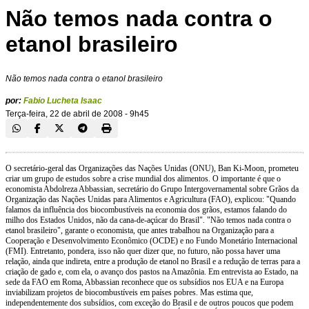
Não temos nada contra o
etanol brasileiro
Não temos nada contra o etanol brasileiro
por:
Fabio Lucheta Isaac
Terça-feira, 22 de abril de 2008 - 9h45
O secretário-geral das Organizações das Nações Unidas (ONU), Ban Ki-Moon, prometeu
criar um grupo de estudos sobre a crise mundial dos alimentos. O importante é que o
economista Abdolreza Abbassian, secretário do Grupo Intergovernamental sobre Grãos da
Organização das Nações Unidas para Alimentos e Agricultura (FAO), explicou: "Quando
falamos da influência dos biocombustíveis na economia dos grãos, estamos falando do
milho dos Estados Unidos, não da cana-de-açúcar do Brasil". "Não temos nada contra o
etanol brasileiro", garante o economista, que antes trabalhou na Organização para a
Cooperação e Desenvolvimento Econômico (OCDE) e no Fundo Monetário Internacional
(FMI). Entretanto, pondera, isso não quer dizer que, no futuro, não possa haver uma
relação, ainda que indireta, entre a produção de etanol no Brasil e a redução de terras para a
criação de gado e, com ela, o avanço dos pastos na Amazônia. Em entrevista ao Estado, na
sede da FAO em Roma, Abbassian reconhece que os subsídios nos EUA e na Europa
inviabilizam projetos de biocombustíveis em países pobres. Mas estima que,
independentemente dos subsídios, com exceção do Brasil e de outros poucos que podem