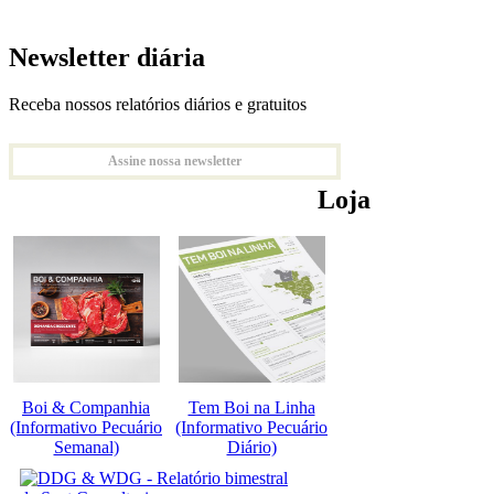
Newsletter diária
Receba nossos relatórios diários e gratuitos
Assine nossa newsletter
Loja
Boi & Companhia
Tem Boi na Linha
(Informativo Pecuário
(Informativo Pecuário
Semanal)
Diário)