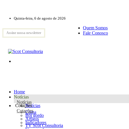
Quinta-feira, 6 de agosto de 2026
Quem Somos
Fale Conosco
Assine nossa newsletter
Home
Notícias
Notícias
Cotações
Notícias
Cotações
Clima
Boi gordo
Artigos
Indicadores
TV Scot Consultoria