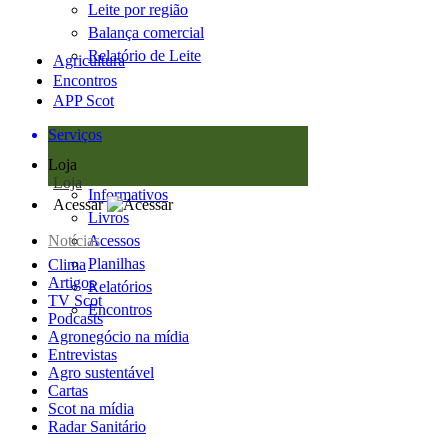
Leite por região
Balança comercial
Relatório de Leite
Agricultura
Encontros
APP Scot
Serviços
Loja
Loja
Informativos
Acessar
Livros
Notícias
Acessos
Planilhas
Clima
Artigos
Relatórios
TV Scot
Encontros
Podcasts
Agronegócio na mídia
Entrevistas
Agro sustentável
Cartas
Scot na mídia
Radar Sanitário