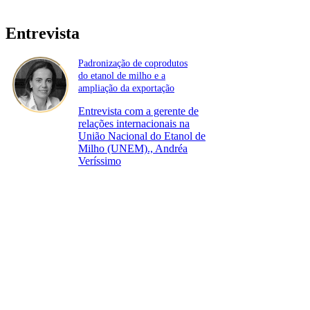
Entrevista
Padronização de coprodutos
do etanol de milho e a
ampliação da exportação
Entrevista com a gerente de
relações internacionais na
União Nacional do Etanol de
Milho (UNEM)., Andréa
Veríssimo