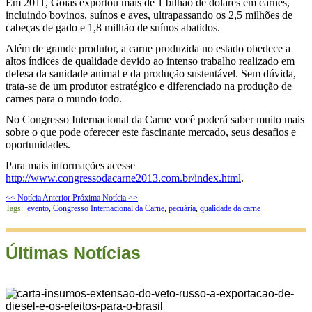
Em 2011, Goiás exportou mais de 1 bilhão de dólares em carnes,
incluindo bovinos, suínos e aves, ultrapassando os 2,5 milhões de
cabeças de gado e 1,8 milhão de suínos abatidos.
Além de grande produtor, a carne produzida no estado obedece a
altos índices de qualidade devido ao intenso trabalho realizado em
defesa da sanidade animal e da produção sustentável. Sem dúvida,
trata-se de um produtor estratégico e diferenciado na produção de
carnes para o mundo todo.
No Congresso Internacional da Carne você poderá saber muito mais
sobre o que pode oferecer este fascinante mercado, seus desafios e
oportunidades.
Para mais informações acesse
http://www.congressodacarne2013.com.br/index.html
.
<< Notícia Anterior
Próxima Notícia >>
Tags:
evento
,
Congresso Internacional da Carne
,
pecuária
,
qualidade da carne
Últimas Notícias