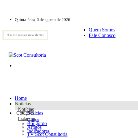
Quinta-feira, 6 de agosto de 2026
Quem Somos
Fale Conosco
Assine nossa newsletter
Home
Notícias
Notícias
Cotações
Notícias
Cotações
Clima
Boi gordo
Artigos
Indicadores
TV Scot Consultoria