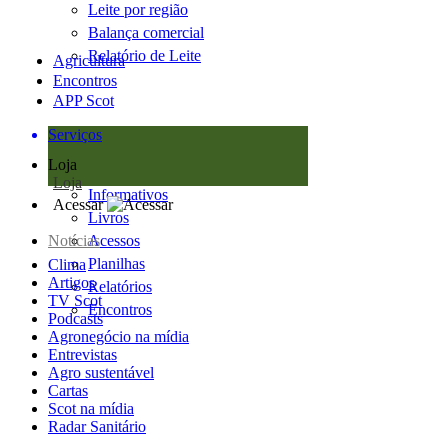
Leite por região
Balança comercial
Relatório de Leite
Agricultura
Encontros
APP Scot
Serviços
Loja
Loja
Informativos
Acessar
Livros
Notícias
Acessos
Planilhas
Clima
Artigos
Relatórios
TV Scot
Encontros
Podcasts
Agronegócio na mídia
Entrevistas
Agro sustentável
Cartas
Scot na mídia
Radar Sanitário