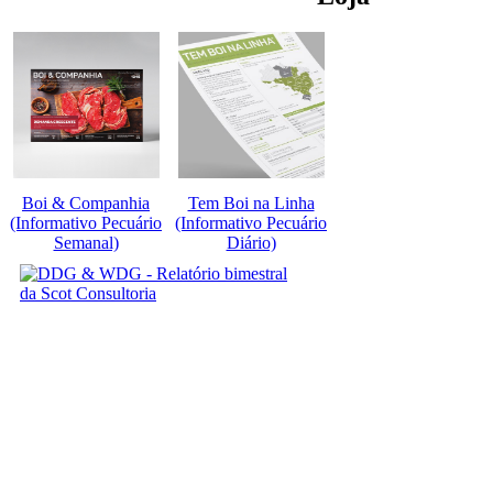
Boi & Companhia
Tem Boi na Linha
(Informativo Pecuário
(Informativo Pecuário
Semanal)
Diário)