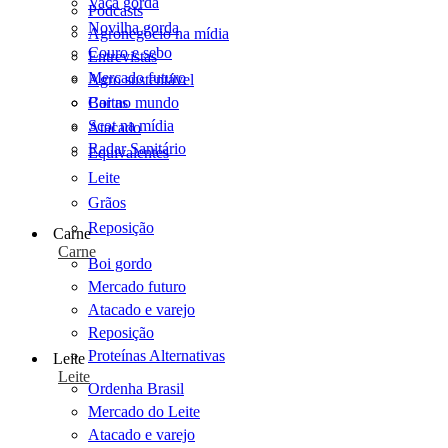
Vaca gorda
Podcasts
Novilha gorda
Agronegócio na mídia
Couro e sebo
Entrevistas
Mercado futuro
Agro sustentável
Cartas
Boi no mundo
Scot na mídia
Atacado
Radar Sanitário
Equivalentes
Leite
Grãos
Reposição
Carne
Carne
Boi gordo
Mercado futuro
Atacado e varejo
Reposição
Proteínas Alternativas
Leite
Leite
Ordenha Brasil
Mercado do Leite
Atacado e varejo