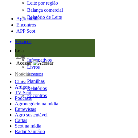
Leite por região
Balança comercial
Relatório de Leite
Agricultura
Encontros
APP Scot
Serviços
Loja
Loja
Informativos
Acessar
Livros
Notícias
Acessos
Planilhas
Clima
Artigos
Relatórios
TV Scot
Encontros
Podcasts
Agronegócio na mídia
Entrevistas
Agro sustentável
Cartas
Scot na mídia
Radar Sanitário