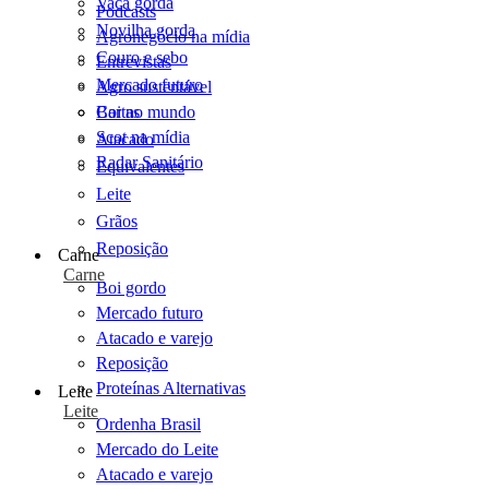
Vaca gorda
Podcasts
Novilha gorda
Agronegócio na mídia
Couro e sebo
Entrevistas
Mercado futuro
Agro sustentável
Cartas
Boi no mundo
Scot na mídia
Atacado
Radar Sanitário
Equivalentes
Leite
Grãos
Reposição
Carne
Carne
Boi gordo
Mercado futuro
Atacado e varejo
Reposição
Proteínas Alternativas
Leite
Leite
Ordenha Brasil
Mercado do Leite
Atacado e varejo