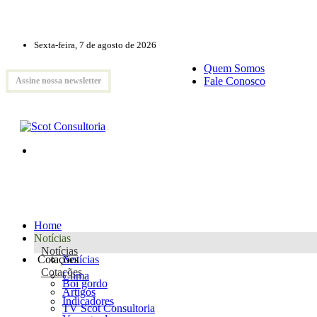
Sexta-feira, 7 de agosto de 2026
Quem Somos
Fale Conosco
Assine nossa newsletter
Home
Notícias
Notícias
Cotações
Notícias
Cotações
Clima
Boi gordo
Artigos
Indicadores
TV Scot Consultoria