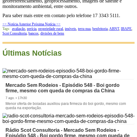
georreferenciamento, geoprocessamento, imagens de satélite e
monitoramento ambiental, entre outros.
Para saber mais entre em contato pelo telefone 17 3343 5111.
<< Notícia Anterior
Próxima Notícia >>
Tags:
avaliação
,
perícia
,
propriedade rural
,
imóveis
,
terra nua
,
benfeitoria
,
ABNT
,
IBAPE
,
Scot Consultoria
,
bancos
,
divisões de bens
Últimas Notícias
Mercado Sem Rodeios - Episódio 548 - Boi gordo
firme, mesmo com queda de compras da China
7 ago. • 17h30
Menor oferta de boiadas auxiliou para firmeza do boi gordo, mesmo com
queda na exportação.
Rádio Scot Consultoria - Mercado Sem Rodeios -
Episódio 548 - Boi gordo firme, mesmo com queda de