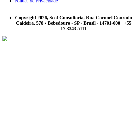
Política de Privacidade
A Scot Consultoria não se responsabiliza por negócios realizados a partir das informações contidas em
nosso site.
Copyright 2026, Scot Consultoria, Rua Coronel Conrado
Caldeira, 578 • Bebedouro - SP - Brasil - 14701-000 | +55
17 3343 5111