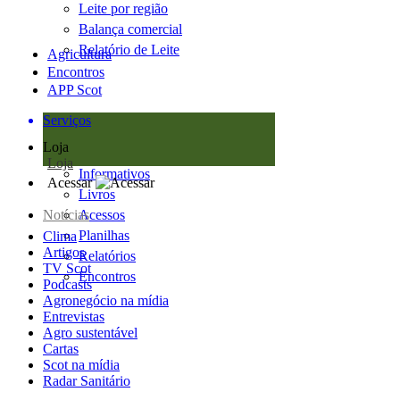
Leite por região
Balança comercial
Relatório de Leite
Agricultura
Encontros
APP Scot
Serviços
Loja
Loja
Informativos
Acessar
Livros
Notícias
Acessos
Planilhas
Clima
Artigos
Relatórios
TV Scot
Encontros
Podcasts
Agronegócio na mídia
Entrevistas
Agro sustentável
Cartas
Scot na mídia
Radar Sanitário