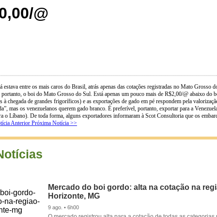
60,00/@
 estava entre os mais caros do Brasil, atrás apenas das cotações registradas no Mato Grosso d
ou, portanto, o boi do Mato Grosso do Sul. Está apenas um pouco mais de R$2,00/@ abaixo do bo
as à chegada de grandes frigoríficos) e as exportações de gado em pé respondem pela valorizaç
da”, mas os venezuelanos querem gado branco. É preferível, portanto, exportar para a Venezuela
ara o Líbano). De toda forma, alguns exportadores informaram à Scot Consultoria que os embar
ícia Anterior
Próxima Notícia >>
Notícias
Mercado do boi gordo: alta na cotação na reg
Horizonte, MG
9 ago. • 6h00
O mercado registrou alta para a cotação de todas as categorias 