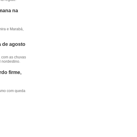
emana na
mira e Marabá,
a de agosto
, com as chuvas
l nordestino.
do firme,
mesmo com queda