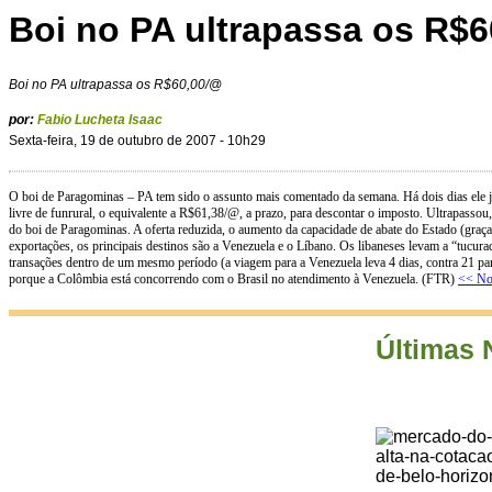
Boi no PA ultrapassa os R$
Boi no PA ultrapassa os R$60,00/@
por:
Fabio Lucheta Isaac
Sexta-feira, 19 de outubro de 2007 - 10h29
O boi de Paragominas – PA tem sido o assunto mais comentado da semana. Há dois dias ele já
livre de funrural, o equivalente a R$61,38/@, a prazo, para descontar o imposto. Ultrapass
do boi de Paragominas. A oferta reduzida, o aumento da capacidade de abate do Estado (graç
exportações, os principais destinos são a Venezuela e o Líbano. Os libaneses levam a “tucura
transações dentro de um mesmo período (a viagem para a Venezuela leva 4 dias, contra 21 p
porque a Colômbia está concorrendo com o Brasil no atendimento à Venezuela. (FTR)
<< Not
Últimas 