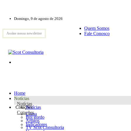
Domingo, 9 de agosto de 2026
Quem Somos
Fale Conosco
Assine nossa newsletter
Home
Notícias
Notícias
Cotações
Notícias
Cotações
Clima
Boi gordo
Artigos
Indicadores
TV Scot Consultoria