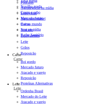
Vaca gorda
Podcasts
Novilha gorda
Agronegócio na mídia
Couro e sebo
Entrevistas
Mercado futuro
Agro sustentável
Cartas
Boi no mundo
Scot na mídia
Atacado
Radar Sanitário
Equivalentes
Leite
Grãos
Reposição
Carne
Carne
Boi gordo
Mercado futuro
Atacado e varejo
Reposição
Proteínas Alternativas
Leite
Leite
Ordenha Brasil
Mercado do Leite
Atacado e varejo