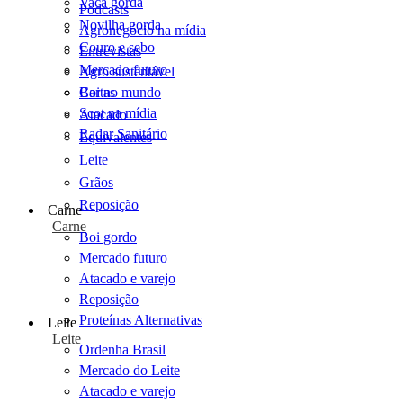
Vaca gorda
Podcasts
Novilha gorda
Agronegócio na mídia
Couro e sebo
Entrevistas
Mercado futuro
Agro sustentável
Cartas
Boi no mundo
Scot na mídia
Atacado
Radar Sanitário
Equivalentes
Leite
Grãos
Reposição
Carne
Carne
Boi gordo
Mercado futuro
Atacado e varejo
Reposição
Proteínas Alternativas
Leite
Leite
Ordenha Brasil
Mercado do Leite
Atacado e varejo