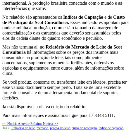
internacional. A produção brasileira conectada com o mundo e as
interferências que sofre.
No relatório são apresentados os
Índices de Captação
e de
Custo
de Produção da Scot
Consultoria.
Esses indicadores apontam para
onde caminha a produção, como está o tamanho da margem de
comercialização e as estratégias que deverão ser assumidas pelos
elos da cadeia diante do quadro econômico e pecuário.
Mas não termina aí, no
Relatório do Mercado de Leite da Scot
Consultoria
há informações sobre os preços dos insumos mais
consumidos na produção de leite, tais como, alimentos
concentrados, suplementos minerais, fertilizantes, defensivos
agrícolas e equipamentos, entre outros, além de informações sobre
clima.
Se você produz, consome ou transforma leite em lácteos, precisa ter
esse valioso documento sempre perto. Trata-se de uma excelente
fonte de consulta e de uma ferramenta fundamental de suporte a
decisões.
Já está disponível a oitava edição do relatório.
Para mais informações e assinaturas ligue para 17 3343 5111.
<< Notícia Anterior
Próxima Notícia >>
Tags:
Relatório do leite
,
mercado
,
preços do leite
,
custo de produção
,
índice de captação
,