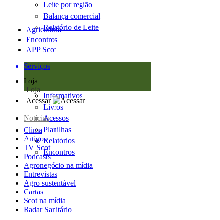
Leite por região
Balança comercial
Relatório de Leite
Agricultura
Encontros
APP Scot
Serviços
Loja
Loja
Informativos
Acessar
Livros
Notícias
Acessos
Planilhas
Clima
Artigos
Relatórios
TV Scot
Encontros
Podcasts
Agronegócio na mídia
Entrevistas
Agro sustentável
Cartas
Scot na mídia
Radar Sanitário