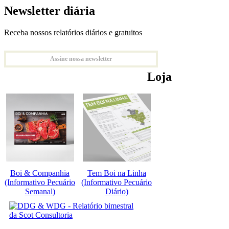
Newsletter diária
Receba nossos relatórios diários e gratuitos
Assine nossa newsletter
Loja
Boi & Companhia
Tem Boi na Linha
(Informativo Pecuário
(Informativo Pecuário
Semanal)
Diário)