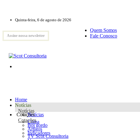
Quinta-feira, 6 de agosto de 2026
Quem Somos
Fale Conosco
Assine nossa newsletter
Home
Notícias
Notícias
Cotações
Notícias
Cotações
Clima
Boi gordo
Artigos
Indicadores
TV Scot Consultoria