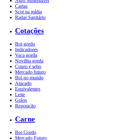
Agro Sustentável
Cartas
Scot na mídia
Radar Sanitário
Cotações
Boi gordo
Indicadores
Vaca gorda
Novilha gorda
Couro e sebo
Mercado futuro
Boi no mundo
Atacado
Equivalentes
Leite
Grãos
Reposição
Carne
Boi Gordo
Mercado Futuro