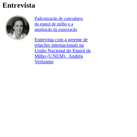
Entrevista
Padronização de coprodutos
do etanol de milho e a
ampliação da exportação
Entrevista com a gerente de
relações internacionais na
União Nacional do Etanol de
Milho (UNEM)., Andréa
Veríssimo