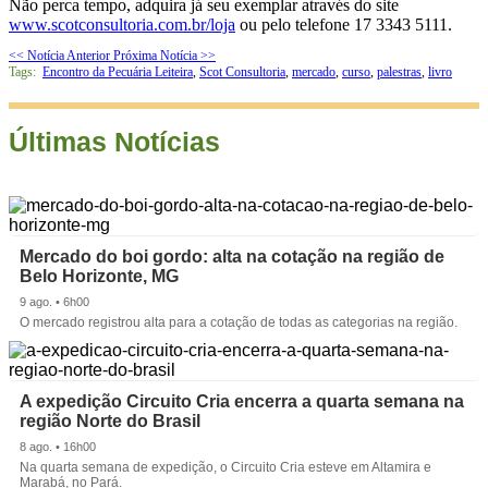
Não perca tempo, adquira já seu exemplar através do site
www.scotconsultoria.com.br/loja
ou pelo telefone 17 3343 5111.
<< Notícia Anterior
Próxima Notícia >>
Tags:
Encontro da Pecuária Leiteira
,
Scot Consultoria
,
mercado
,
curso
,
palestras
,
livro
Últimas Notícias
Mercado do boi gordo: alta na cotação na região de
Belo Horizonte, MG
9 ago. • 6h00
O mercado registrou alta para a cotação de todas as categorias na região.
A expedição Circuito Cria encerra a quarta semana na
região Norte do Brasil
8 ago. • 16h00
Na quarta semana de expedição, o Circuito Cria esteve em Altamira e
Marabá, no Pará.