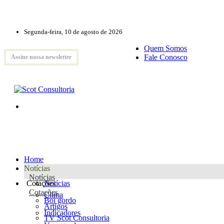
Segunda-feira, 10 de agosto de 2026
Quem Somos
Fale Conosco
Assine nossa newsletter
Home
Notícias
Notícias
Cotações
Notícias
Cotações
Clima
Boi gordo
Artigos
Indicadores
TV Scot Consultoria