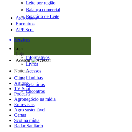
Leite por região
Balança comercial
Relatório de Leite
Agricultura
Encontros
APP Scot
Serviços
Loja
Loja
Informativos
Acessar
Livros
Notícias
Acessos
Planilhas
Clima
Artigos
Relatórios
TV Scot
Encontros
Podcasts
Agronegócio na mídia
Entrevistas
Agro sustentável
Cartas
Scot na mídia
Radar Sanitário