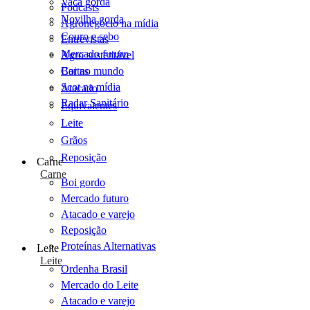
Vaca gorda
Podcasts
Novilha gorda
Agronegócio na mídia
Couro e sebo
Entrevistas
Mercado futuro
Agro sustentável
Cartas
Boi no mundo
Scot na mídia
Atacado
Radar Sanitário
Equivalentes
Leite
Grãos
Reposição
Carne
Carne
Boi gordo
Mercado futuro
Atacado e varejo
Reposição
Proteínas Alternativas
Leite
Leite
Ordenha Brasil
Mercado do Leite
Atacado e varejo