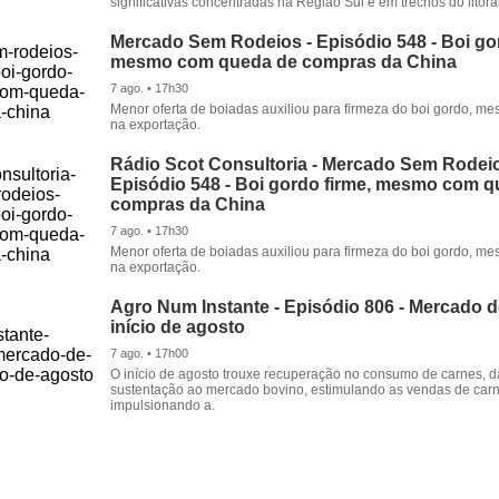
significativas concentradas na Região Sul e em trechos do litora
Mercado Sem Rodeios - Episódio 548 - Boi gor
mesmo com queda de compras da China
7 ago. • 17h30
Menor oferta de boiadas auxiliou para firmeza do boi gordo, 
na exportação.
Rádio Scot Consultoria - Mercado Sem Rodeio
Episódio 548 - Boi gordo firme, mesmo com 
compras da China
7 ago. • 17h30
Menor oferta de boiadas auxiliou para firmeza do boi gordo, 
na exportação.
Agro Num Instante - Episódio 806 - Mercado 
início de agosto
7 ago. • 17h00
O início de agosto trouxe recuperação no consumo de carnes, 
sustentação ao mercado bovino, estimulando as vendas de carn
impulsionando a.