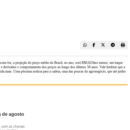
ssim for, a projeção do preço médio do Brasil, no ano, será R$0,02/litro menor, um baque
te e derivados e comportamento dos preços ao longo dos últimos 50 anos. Vale lembrar que a
ainda mais. Uma péssima notícia para a cadeia, uma das poucas do agronegócio, que até junho
a de agosto
, com as chuvas