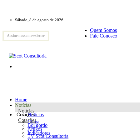
Sábado, 8 de agosto de 2026
Quem Somos
Fale Conosco
Assine nossa newsletter
Home
Notícias
Notícias
Cotações
Notícias
Cotações
Clima
Boi gordo
Artigos
Indicadores
TV Scot Consultoria