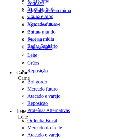
Vaca gorda
Podcasts
Novilha gorda
Agronegócio na mídia
Couro e sebo
Entrevistas
Mercado futuro
Agro sustentável
Cartas
Boi no mundo
Scot na mídia
Atacado
Radar Sanitário
Equivalentes
Leite
Grãos
Reposição
Carne
Carne
Boi gordo
Mercado futuro
Atacado e varejo
Reposição
Proteínas Alternativas
Leite
Leite
Ordenha Brasil
Mercado do Leite
Atacado e varejo