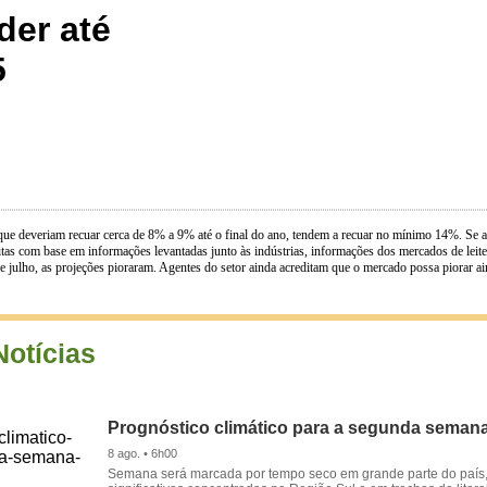
der até
5
que deveriam recuar cerca de 8% a 9% até o final do ano, tendem a recuar no mínimo 14%. Se a
eitas com base em informações levantadas junto às indústrias, informações dos mercados de lei
 de julho, as projeções pioraram. Agentes do setor ainda acreditam que o mercado possa piorar 
Notícias
Prognóstico climático para a segunda seman
8 ago. • 6h00
Semana será marcada por tempo seco em grande parte do país