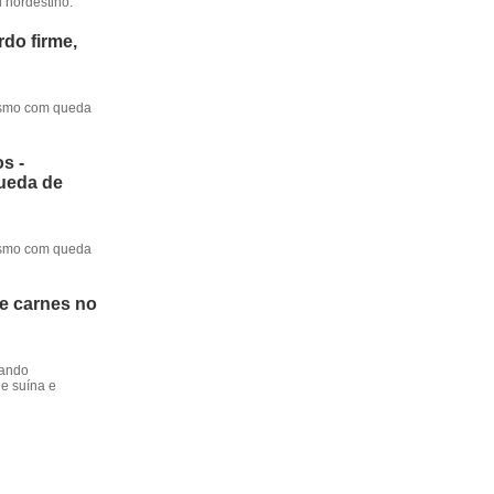
l nordestino.
do firme,
mesmo com queda
s -
queda de
mesmo com queda
de carnes no
dando
e suína e