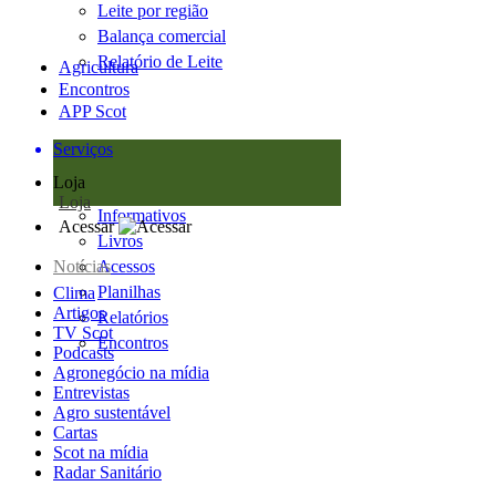
Leite por região
Balança comercial
Relatório de Leite
Agricultura
Encontros
APP Scot
Serviços
Loja
Loja
Informativos
Acessar
Livros
Notícias
Acessos
Planilhas
Clima
Artigos
Relatórios
TV Scot
Encontros
Podcasts
Agronegócio na mídia
Entrevistas
Agro sustentável
Cartas
Scot na mídia
Radar Sanitário