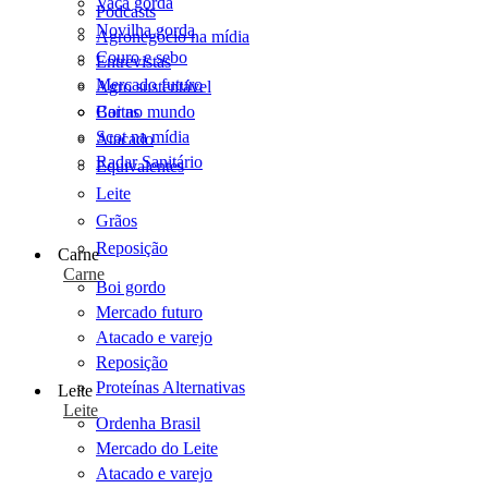
Vaca gorda
Podcasts
Novilha gorda
Agronegócio na mídia
Couro e sebo
Entrevistas
Mercado futuro
Agro sustentável
Cartas
Boi no mundo
Scot na mídia
Atacado
Radar Sanitário
Equivalentes
Leite
Grãos
Reposição
Carne
Carne
Boi gordo
Mercado futuro
Atacado e varejo
Reposição
Proteínas Alternativas
Leite
Leite
Ordenha Brasil
Mercado do Leite
Atacado e varejo