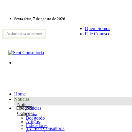
Sexta-feira, 7 de agosto de 2026
Quem Somos
Fale Conosco
Assine nossa newsletter
Home
Notícias
Notícias
Cotações
Notícias
Cotações
Clima
Boi gordo
Artigos
Indicadores
TV Scot Consultoria