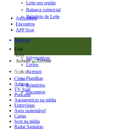
Leite por região
Balança comercial
Relatório de Leite
Agricultura
Encontros
APP Scot
Serviços
Loja
Loja
Informativos
Acessar
Livros
Notícias
Acessos
Planilhas
Clima
Artigos
Relatórios
TV Scot
Encontros
Podcasts
Agronegócio na mídia
Entrevistas
Agro sustentável
Cartas
Scot na mídia
Radar Sanitário