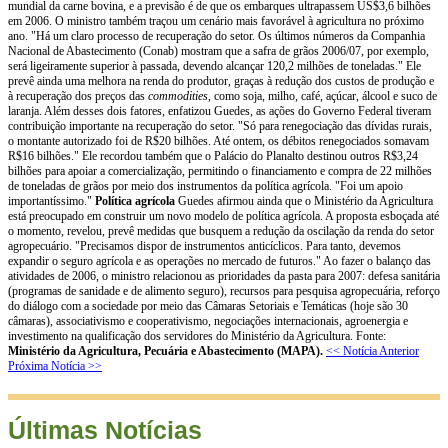
mundial da carne bovina, e a previsão é de que os embarques ultrapassem US$3,6 bilhões
em 2006. O ministro também traçou um cenário mais favorável à agricultura no próximo
ano. "Há um claro processo de recuperação do setor. Os últimos números da Companhia
Nacional de Abastecimento (Conab) mostram que a safra de grãos 2006/07, por exemplo,
será ligeiramente superior à passada, devendo alcançar 120,2 milhões de toneladas." Ele
prevê ainda uma melhora na renda do produtor, graças à redução dos custos de produção e
à recuperação dos preços das
commodities
, como soja, milho, café, açúcar, álcool e suco de
laranja. Além desses dois fatores, enfatizou Guedes, as ações do Governo Federal tiveram
contribuição importante na recuperação do setor. "Só para renegociação das dívidas rurais,
o montante autorizado foi de R$20 bilhões. Até ontem, os débitos renegociados somavam
R$16 bilhões." Ele recordou também que o Palácio do Planalto destinou outros R$3,24
bilhões para apoiar a comercialização, permitindo o financiamento e compra de 22 milhões
de toneladas de grãos por meio dos instrumentos da política agrícola. "Foi um apoio
importantíssimo."
Política agrícola
Guedes afirmou ainda que o Ministério da Agricultura
está preocupado em construir um novo modelo de política agrícola. A proposta esboçada até
o momento, revelou, prevê medidas que busquem a redução da oscilação da renda do setor
agropecuário. "Precisamos dispor de instrumentos anticíclicos. Para tanto, devemos
expandir o seguro agrícola e as operações no mercado de futuros." Ao fazer o balanço das
atividades de 2006, o ministro relacionou as prioridades da pasta para 2007: defesa sanitária
(programas de sanidade e de alimento seguro), recursos para pesquisa agropecuária, reforço
do diálogo com a sociedade por meio das Câmaras Setoriais e Temáticas (hoje são 30
câmaras), associativismo e cooperativismo, negociações internacionais, agroenergia e
investimento na qualificação dos servidores do Ministério da Agricultura. Fonte:
Ministério da Agricultura, Pecuária e Abastecimento (MAPA).
<< Notícia Anterior
Próxima Notícia >>
Últimas Notícias