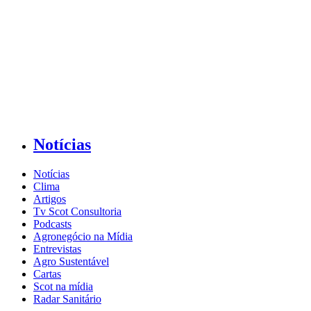
Notícias
Notícias
Clima
Artigos
Tv Scot Consultoria
Podcasts
Agronegócio na Mídia
Entrevistas
Agro Sustentável
Cartas
Scot na mídia
Radar Sanitário