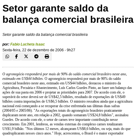
Setor garante saldo da
balança comercial brasileira
Setor garante saldo da balança comercial brasileira
por:
Fabio Lucheta Isaac
Sexta-feira, 22 de dezembro de 2006 - 9h27
O agronegócio responderá por mais de 90% do saldo comercial brasileiro neste ano,
estimado em US$44 bilhões.
O agronegócio responderá por mais de 90% do saldo
comercial brasileiro neste ano, estimado em US$44 bilhões, destacou o ministro da
Agricultura, Pecuária e Abastecimento, Luís Carlos Guedes Pinto, ao fazer um balanço das
ações de sua pasta em 2006 e projetar as prioridades para 2007. De acordo com ele, o
superávit do setor deverá ser de US$42,5 bilhões, resultado de exportações de US$49
bilhões contra importações de US$6,5 bilhões. O ministro ressaltou ainda que a agricultura
nacional está começando a se recuperar da crise enfrentada nas últimas duas safras
(2004/05 e 2005/06). "As exportações totais do agronegócio brasileiro praticamente
duplicaram neste ano, em relação a 2002, quando somaram US$24,8 bilhões", assinalou
Guedes. De acordo com ele, o setor de carnes teve importante contribuição nesse
crescimento. Em 2001, lembrou, as vendas externas do complexo carnes totalizaram
US$1,9 bilhão. "Nos últimos 12 meses, alcançaram US$8,6 bilhões, ou seja, mais do que
quadruplicaram nesses cinco anos." Hoje, acrescentou, o Brasil é o maior exportador