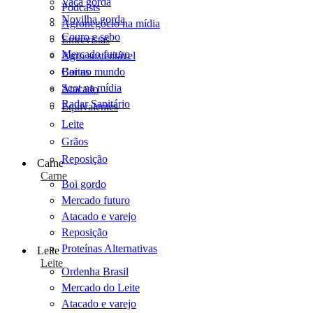
Vaca gorda
Podcasts
Novilha gorda
Agronegócio na mídia
Couro e sebo
Entrevistas
Mercado futuro
Agro sustentável
Cartas
Boi no mundo
Scot na mídia
Atacado
Radar Sanitário
Equivalentes
Leite
Grãos
Reposição
Carne
Carne
Boi gordo
Mercado futuro
Atacado e varejo
Reposição
Proteínas Alternativas
Leite
Leite
Ordenha Brasil
Mercado do Leite
Atacado e varejo