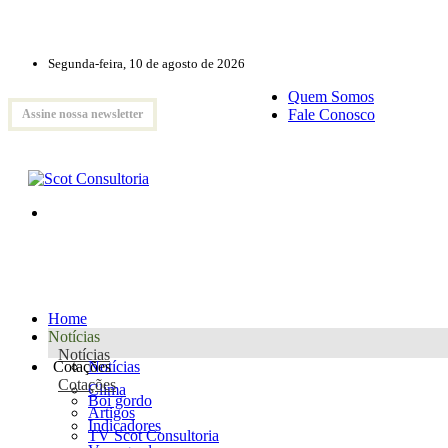
Segunda-feira, 10 de agosto de 2026
Quem Somos
Fale Conosco
Assine nossa newsletter
Home
Notícias
Notícias
Cotações
Notícias
Cotações
Clima
Boi gordo
Artigos
Indicadores
TV Scot Consultoria