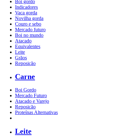
Boi gordo
Indicadores
Vaca gorda
Novilha gorda
Couro e sebo
Mercado futuro
Boi no mundo
Atacado
Equivalentes
Leite
Grãos
Reposição
Carne
Boi Gordo
Mercado Futuro
Atacado e Varejo
Reposição
Proteínas Alternativas
Leite