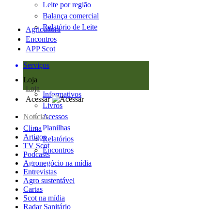
Leite por região
Balança comercial
Relatório de Leite
Agricultura
Encontros
APP Scot
Serviços
Loja
Loja
Informativos
Acessar
Livros
Notícias
Acessos
Planilhas
Clima
Artigos
Relatórios
TV Scot
Encontros
Podcasts
Agronegócio na mídia
Entrevistas
Agro sustentável
Cartas
Scot na mídia
Radar Sanitário