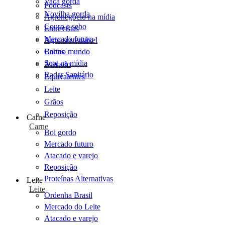
Vaca gorda
Podcasts
Novilha gorda
Agronegócio na mídia
Couro e sebo
Entrevistas
Mercado futuro
Agro sustentável
Cartas
Boi no mundo
Scot na mídia
Atacado
Radar Sanitário
Equivalentes
Leite
Grãos
Reposição
Carne
Carne
Boi gordo
Mercado futuro
Atacado e varejo
Reposição
Proteínas Alternativas
Leite
Leite
Ordenha Brasil
Mercado do Leite
Atacado e varejo