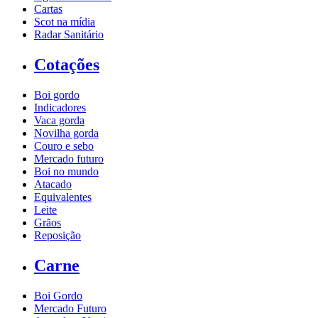
Cartas
Scot na mídia
Radar Sanitário
Cotações
Boi gordo
Indicadores
Vaca gorda
Novilha gorda
Couro e sebo
Mercado futuro
Boi no mundo
Atacado
Equivalentes
Leite
Grãos
Reposição
Carne
Boi Gordo
Mercado Futuro