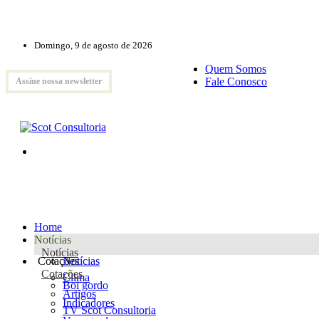
Domingo, 9 de agosto de 2026
Quem Somos
Fale Conosco
Assine nossa newsletter
Home
Notícias
Notícias
Cotações
Notícias
Cotações
Clima
Boi gordo
Artigos
Indicadores
TV Scot Consultoria