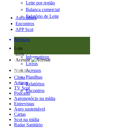
Leite por região
Balança comercial
Relatório de Leite
Agricultura
Encontros
APP Scot
Serviços
Loja
Loja
Informativos
Acessar
Livros
Notícias
Acessos
Planilhas
Clima
Artigos
Relatórios
TV Scot
Encontros
Podcasts
Agronegócio na mídia
Entrevistas
Agro sustentável
Cartas
Scot na mídia
Radar Sanitário