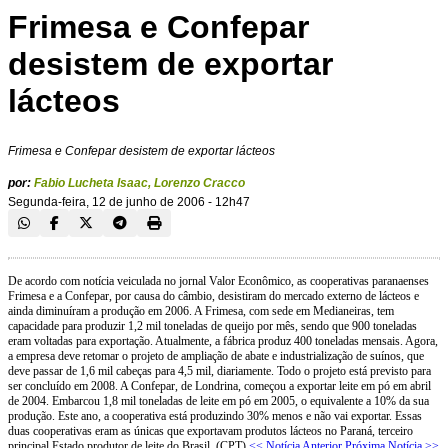
Frimesa e Confepar
desistem de exportar
lácteos
Frimesa e Confepar desistem de exportar lácteos
por:
Fabio Lucheta Isaac
,
Lorenzo Cracco
Segunda-feira, 12 de junho de 2006 - 12h47
De acordo com notícia veiculada no jornal Valor Econômico, as cooperativas paranaenses
Frimesa e a Confepar, por causa do câmbio, desistiram do mercado externo de lácteos e
ainda diminuíram a produção em 2006. A Frimesa, com sede em Medianeiras, tem
capacidade para produzir 1,2 mil toneladas de queijo por mês, sendo que 900 toneladas
eram voltadas para exportação. Atualmente, a fábrica produz 400 toneladas mensais. Agora,
a empresa deve retomar o projeto de ampliação de abate e industrialização de suínos, que
deve passar de 1,6 mil cabeças para 4,5 mil, diariamente. Todo o projeto está previsto para
ser concluído em 2008. A Confepar, de Londrina, começou a exportar leite em pó em abril
de 2004. Embarcou 1,8 mil toneladas de leite em pó em 2005, o equivalente a 10% da sua
produção. Este ano, a cooperativa está produzindo 30% menos e não vai exportar. Essas
duas cooperativas eram as únicas que exportavam produtos lácteos no Paraná, terceiro
principal Estado produtor de leite do Brasil. (CPT)
<< Notícia Anterior
Próxima Notícia >>