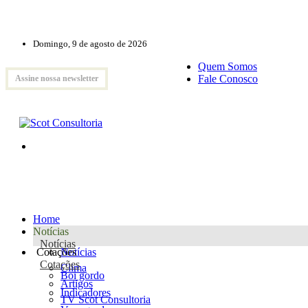
Domingo, 9 de agosto de 2026
Quem Somos
Fale Conosco
Assine nossa newsletter
Home
Notícias
Notícias
Cotações
Notícias
Cotações
Clima
Boi gordo
Artigos
Indicadores
TV Scot Consultoria