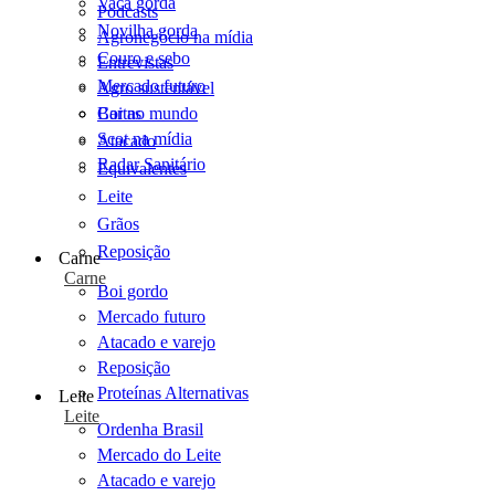
Vaca gorda
Podcasts
Novilha gorda
Agronegócio na mídia
Couro e sebo
Entrevistas
Mercado futuro
Agro sustentável
Cartas
Boi no mundo
Scot na mídia
Atacado
Radar Sanitário
Equivalentes
Leite
Grãos
Reposição
Carne
Carne
Boi gordo
Mercado futuro
Atacado e varejo
Reposição
Proteínas Alternativas
Leite
Leite
Ordenha Brasil
Mercado do Leite
Atacado e varejo