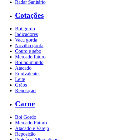
Radar Sanitário
Cotações
Boi gordo
Indicadores
Vaca gorda
Novilha gorda
Couro e sebo
Mercado futuro
Boi no mundo
Atacado
Equivalentes
Leite
Grãos
Reposição
Carne
Boi Gordo
Mercado Futuro
Atacado e Varejo
Reposição
Proteínas Alternativas