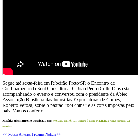
Segue até sexta-feira em Ribeirão Preto/SP, o Encontro de
Confinamento da Scot Consultoria. O João Pedro Cuthi Dias está
acompanhando o evento e conversou com o presidente da Abiec,
Associação Brasileira das Indústrias Exportadoras de Carnes,
Roberto Perosa, sobre o padrão "boi china" e as cotas impostas pelo
país. Vamos conferir.
Matéria originalmente publicada em:
Mercado chinês tem apreço à carne brasileira e cotas podem ser
revistas
<< Notícia Anterior
Próxima Notícia >>