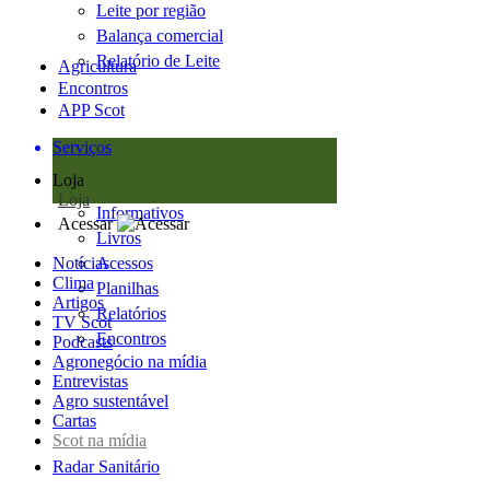
Leite por região
Balança comercial
Relatório de Leite
Agricultura
Encontros
APP Scot
Serviços
Loja
Loja
Informativos
Acessar
Livros
Notícias
Acessos
Clima
Planilhas
Artigos
Relatórios
TV Scot
Encontros
Podcasts
Agronegócio na mídia
Entrevistas
Agro sustentável
Cartas
Scot na mídia
Radar Sanitário