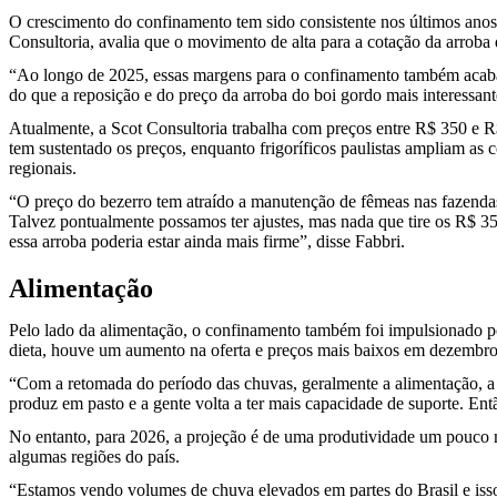
O crescimento do confinamento tem sido consistente nos últimos anos 
Consultoria, avalia que o movimento de alta para a cotação da arrob
“Ao longo de 2025, essas margens para o confinamento também acabar
do que a reposição e do preço da arroba do boi gordo mais interessant
Atualmente, a Scot Consultoria trabalha com preços entre R$ 350 e 
tem sustentado os preços, enquanto frigoríficos paulistas ampliam a
regionais.
“O preço do bezerro tem atraído a manutenção de fêmeas nas fazendas
Talvez pontualmente possamos ter ajustes, mas nada que tire os R$ 35
essa arroba poderia estar ainda mais firme”, disse Fabbri.
Alimentação
Pelo lado da alimentação, o confinamento também foi impulsionado p
dieta, houve um aumento na oferta e preços mais baixos em dezembro
“Com a retomada do período das chuvas, geralmente a alimentação, a 
produz em pasto e a gente volta a ter mais capacidade de suporte. E
No entanto, para 2026, a projeção é de uma produtividade um pouco m
algumas regiões do país.
“Estamos vendo volumes de chuva elevados em partes do Brasil e iss