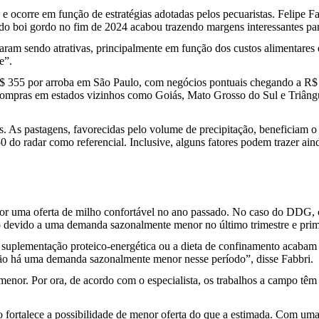
e ocorre em função de estratégias adotadas pelos pecuaristas. Felipe F
a do boi gordo no fim de 2024 acabou trazendo margens interessantes p
am sendo atrativas, principalmente em função dos custos alimentares
e”.
R$ 355 por arroba em São Paulo, com negócios pontuais chegando a R$ 
s compras em estados vizinhos como Goiás, Mato Grosso do Sul e Triângu
. As pastagens, favorecidas pelo volume de precipitação, beneficiam o
0 do radar como referencial. Inclusive, alguns fatores podem trazer a
or uma oferta de milho confortável no ano passado. No caso do DDG, c
 devido a uma demanda sazonalmente menor no último trimestre e prime
suplementação proteico-energética ou a dieta de confinamento acabam 
ntão há uma demanda sazonalmente menor nesse período”, disse Fabbri.
enor. Por ora, de acordo com o especialista, os trabalhos a campo têm
o fortalece a possibilidade de menor oferta do que a estimada. Com 