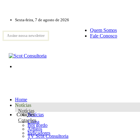
Sexta-feira, 7 de agosto de 2026
Quem Somos
Fale Conosco
Assine nossa newsletter
Home
Notícias
Notícias
Cotações
Notícias
Cotações
Clima
Boi gordo
Artigos
Indicadores
TV Scot Consultoria