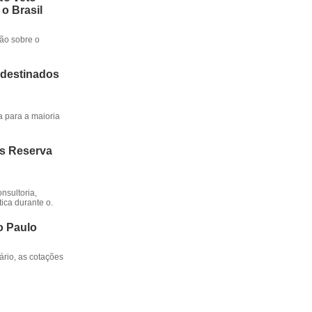
 o Brasil
ção sobre o
 destinados
a para a maioria
os Reserva
nsultoria,
ica durante o.
o Paulo
rio, as cotações