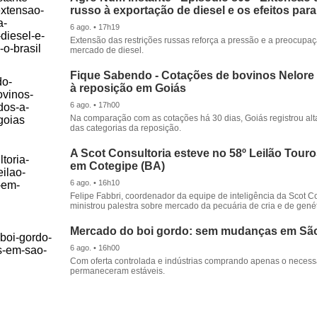
russo à exportação de diesel e os efeitos para
6 ago. • 17h19
Extensão das restrições russas reforça a pressão e a preocupa
mercado de diesel.
Fique Sabendo - Cotações de bovinos Nelore
à reposição em Goiás
6 ago. • 17h00
Na comparação com as cotações há 30 dias, Goiás registrou alt
das categorias da reposição.
A Scot Consultoria esteve no 58º Leilão Tour
em Cotegipe (BA)
6 ago. • 16h10
Felipe Fabbri, coordenador da equipe de inteligência da Scot Co
ministrou palestra sobre mercado da pecuária de cria e de genét
Mercado do boi gordo: sem mudanças em Sã
6 ago. • 16h00
Com oferta controlada e indústrias comprando apenas o necessá
permaneceram estáveis.