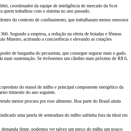
abbri, coordenador da equipe de inteligência de mercado da Scot
ara quem trabalhou com o sistema no ano passado.
 dentro do contexto de confinamento, que trabalharam menos onerosos
360. Segundo a empresa, a redução na oferta de boiadas e fêmeas
lo Mineiro, acirrando a concorrência e elevando as cotações
 poder de barganha do pecuarista, que consegue segurar mais o gado.
inda mais sustentação. Se tivéssemos um câmbio mais próximo de R$ 6,
oproduto do etanol de milho e principal componente energético da
iro trimestre do ano seguinte.
tendo menor procura por esse alimento. Boa parte do Brasil ainda
 indicado uma janela de semeadura do milho safrinha fora da ideal em
uma demanda firme, podemos ver talvez um preço do milho um pouco