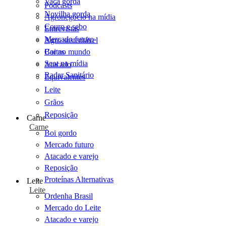
Vaca gorda
Podcasts
Novilha gorda
Agronegócio na mídia
Couro e sebo
Entrevistas
Mercado futuro
Agro sustentável
Cartas
Boi no mundo
Scot na mídia
Atacado
Radar Sanitário
Equivalentes
Leite
Grãos
Reposição
Carne
Carne
Boi gordo
Mercado futuro
Atacado e varejo
Reposição
Proteínas Alternativas
Leite
Leite
Ordenha Brasil
Mercado do Leite
Atacado e varejo