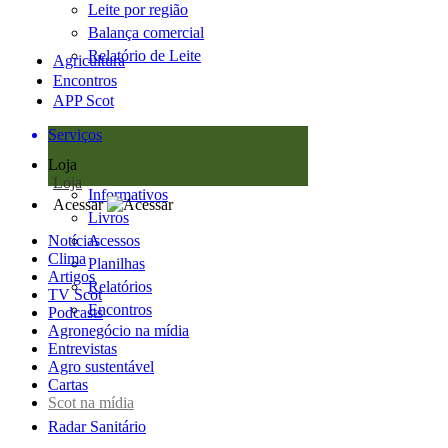
Leite por região
Balança comercial
Relatório de Leite
Agricultura
Encontros
APP Scot
Serviços
Loja
Loja
Informativos
Acessar
Livros
Notícias
Acessos
Clima
Planilhas
Artigos
Relatórios
TV Scot
Encontros
Podcasts
Agronegócio na mídia
Entrevistas
Agro sustentável
Cartas
Scot na mídia
Radar Sanitário