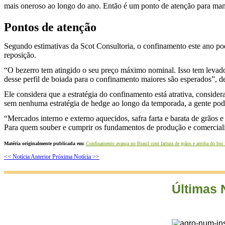
mais oneroso ao longo do ano. Então é um ponto de atenção para man
Pontos de atenção
Segundo estimativas da Scot Consultoria, o confinamento este ano pod
reposição.
“O bezerro tem atingido o seu preço máximo nominal. Isso tem levad
desse perfil de boiada para o confinamento maiores são esperados”, d
Ele considera que a estratégia do confinamento está atrativa, conside
sem nenhuma estratégia de hedge ao longo da temporada, a gente pode
“Mercados interno e externo aquecidos, safra farta e barata de grãos 
Para quem souber e cumprir os fundamentos de produção e comerciali
Matéria originalmente publicada em:
Confinamento avança no Brasil com fartura de grãos e arroba do boi 
<< Notícia Anterior
Próxima Notícia >>
Últimas 