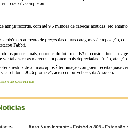
ter no radar”, completou.
e atingir recorde, com até 9,5 milhões de cabeças abatidas. No entanto
o também ao aumento de preços das outras categorias de reposição, co
estacou Fabbri.
rando os preços atuais, no mercado futuro da B3 e o custo alimentar vig
 ver talvez essas margens um pouco mais depreciadas. Então, atenção n
e oferta restrita de animais aptos à terminação compõem receita quase 
zação futura, 2026 promete”, acrescentou Velloso, da Assocon.
firme: o que esperar para 2026?
Notícias
Agro Num Instante - Episódio 805 - Extensão 