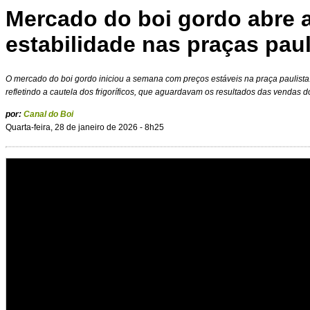
Mercado do boi gordo abre
estabilidade nas praças paul
O mercado do boi gordo iniciou a semana com preços estáveis na praça paulista.
refletindo a cautela dos frigoríficos, que aguardavam os resultados das vendas 
por:
Canal do Boi
Quarta-feira, 28 de janeiro de 2026 - 8h25