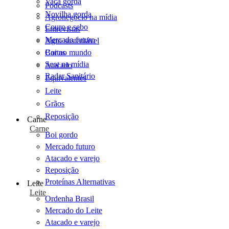
Vaca gorda
Podcasts
Novilha gorda
Agronegócio na mídia
Couro e sebo
Entrevistas
Mercado futuro
Agro sustentável
Cartas
Boi no mundo
Scot na mídia
Atacado
Radar Sanitário
Equivalentes
Leite
Grãos
Reposição
Carne
Carne
Boi gordo
Mercado futuro
Atacado e varejo
Reposição
Proteínas Alternativas
Leite
Leite
Ordenha Brasil
Mercado do Leite
Atacado e varejo