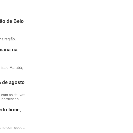
ião de Belo
na região.
emana na
mira e Marabá,
a de agosto
, com as chuvas
l nordestino.
do firme,
mesmo com queda