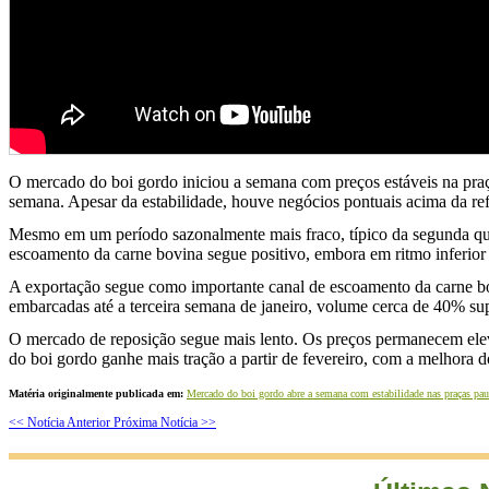
O mercado do boi gordo iniciou a semana com preços estáveis na praça 
semana. Apesar da estabilidade, houve negócios pontuais acima da re
Mesmo em um período sazonalmente mais fraco, típico da segunda quin
escoamento da carne bovina segue positivo, embora em ritmo inferio
A exportação segue como importante canal de escoamento da carne bovi
embarcadas até a terceira semana de janeiro, volume cerca de 40% su
O mercado de reposição segue mais lento. Os preços permanecem eleva
do boi gordo ganhe mais tração a partir de fevereiro, com a melhora 
Matéria originalmente publicada em:
Mercado do boi gordo abre a semana com estabilidade nas praças pau
<< Notícia Anterior
Próxima Notícia >>