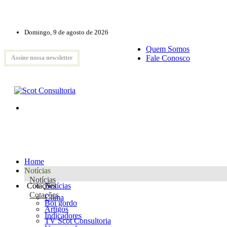
Domingo, 9 de agosto de 2026
Quem Somos
Fale Conosco
Assine nossa newsletter
Home
Notícias
Notícias
Cotações
Notícias
Cotações
Clima
Boi gordo
Artigos
Indicadores
TV Scot Consultoria