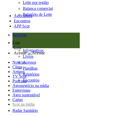
Leite por região
Balança comercial
Relatório de Leite
Agricultura
Encontros
APP Scot
Serviços
Loja
Loja
Informativos
Acessar
Livros
Notícias
Acessos
Clima
Planilhas
Artigos
Relatórios
TV Scot
Encontros
Podcasts
Agronegócio na mídia
Entrevistas
Agro sustentável
Cartas
Scot na mídia
Radar Sanitário