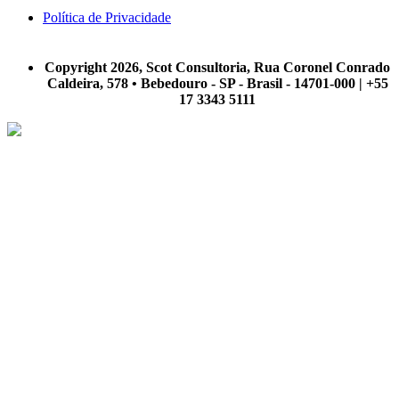
Política de Privacidade
A Scot Consultoria não se responsabiliza por negócios realizados a partir das informações contidas em
nosso site.
Copyright 2026, Scot Consultoria, Rua Coronel Conrado
Caldeira, 578 • Bebedouro - SP - Brasil - 14701-000 | +55
17 3343 5111