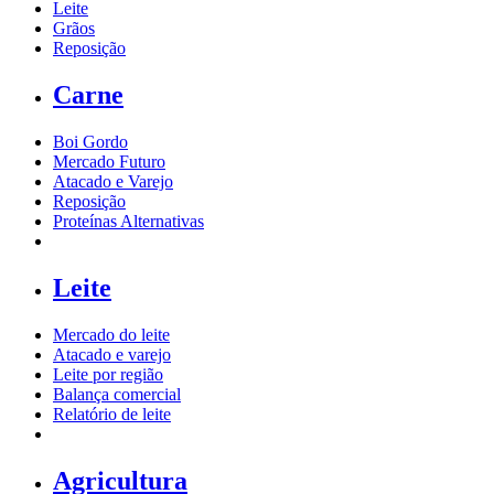
Leite
Grãos
Reposição
Carne
Boi Gordo
Mercado Futuro
Atacado e Varejo
Reposição
Proteínas Alternativas
Leite
Mercado do leite
Atacado e varejo
Leite por região
Balança comercial
Relatório de leite
Agricultura