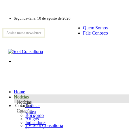
Segunda-feira, 10 de agosto de 2026
Quem Somos
Fale Conosco
Assine nossa newsletter
Home
Notícias
Notícias
Cotações
Notícias
Cotações
Clima
Boi gordo
Artigos
Indicadores
TV Scot Consultoria