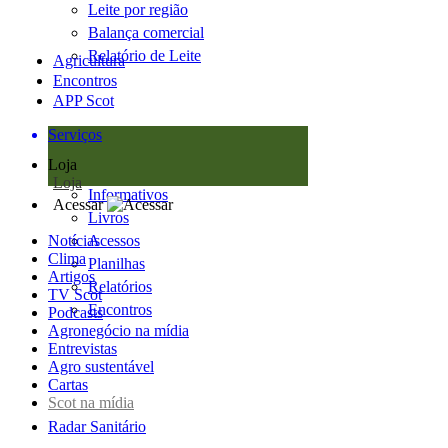
Leite por região
Balança comercial
Relatório de Leite
Agricultura
Encontros
APP Scot
Serviços
Loja
Loja
Informativos
Acessar
Livros
Notícias
Acessos
Clima
Planilhas
Artigos
Relatórios
TV Scot
Encontros
Podcasts
Agronegócio na mídia
Entrevistas
Agro sustentável
Cartas
Scot na mídia
Radar Sanitário