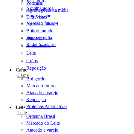
Vaca gorda
Podcasts
Novilha gorda
Agronegócio na mídia
Couro e sebo
Entrevistas
Mercado futuro
Agro sustentável
Cartas
Boi no mundo
Scot na mídia
Atacado
Radar Sanitário
Equivalentes
Leite
Grãos
Reposição
Carne
Carne
Boi gordo
Mercado futuro
Atacado e varejo
Reposição
Proteínas Alternativas
Leite
Leite
Ordenha Brasil
Mercado do Leite
Atacado e varejo