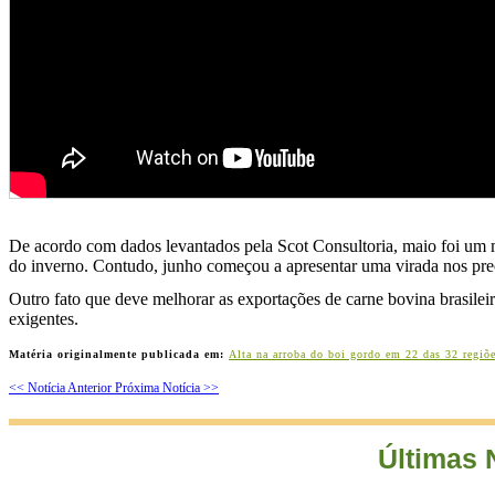
De acordo com dados levantados pela Scot Consultoria, maio foi um mês
do inverno. Contudo, junho começou a apresentar uma virada nos pre
Outro fato que deve melhorar as exportações de carne bovina brasileira
exigentes.
Matéria originalmente publicada em:
Alta na arroba do boi gordo em 22 das 32 regiõe
<< Notícia Anterior
Próxima Notícia >>
Últimas 