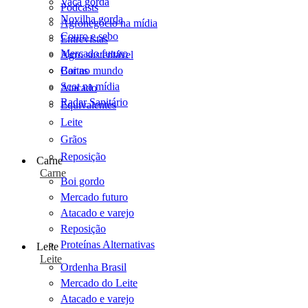
Vaca gorda
Podcasts
Novilha gorda
Agronegócio na mídia
Couro e sebo
Entrevistas
Mercado futuro
Agro sustentável
Cartas
Boi no mundo
Scot na mídia
Atacado
Radar Sanitário
Equivalentes
Leite
Grãos
Reposição
Carne
Carne
Boi gordo
Mercado futuro
Atacado e varejo
Reposição
Proteínas Alternativas
Leite
Leite
Ordenha Brasil
Mercado do Leite
Atacado e varejo