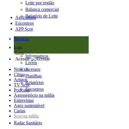
Leite por região
Balança comercial
Relatório de Leite
Agricultura
Encontros
APP Scot
Serviços
Loja
Loja
Informativos
Acessar
Livros
Notícias
Acessos
Clima
Planilhas
Artigos
Relatórios
TV Scot
Encontros
Podcasts
Agronegócio na mídia
Entrevistas
Agro sustentável
Cartas
Scot na mídia
Radar Sanitário