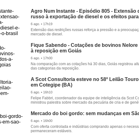
Agro Num Instante - Episódio 805 - Extensão 
russo à exportação de diesel e os efeitos para
6 ago. • 17h19
Extensão das restrições russas reforça a pressão e a preocupa
mercado de diesel.
Fique Sabendo - Cotações de bovinos Nelore
à reposição em Goiás
6 ago. • 17h00
Na comparação com as cotações há 30 dias, Goiás registrou alt
das categorias da reposição.
A Scot Consultoria esteve no 58º Leilão Tour
em Cotegipe (BA)
6 ago. • 16h10
Felipe Fabbri, coordenador da equipe de inteligência da Scot Co
ministrou palestra sobre mercado da pecuária de cria e de genét
Mercado do boi gordo: sem mudanças em Sã
6 ago. • 16h00
Com oferta controlada e indústrias comprando apenas o necessá
permaneceram estáveis.