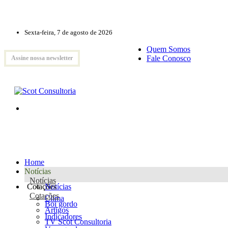
Sexta-feira, 7 de agosto de 2026
Quem Somos
Fale Conosco
Assine nossa newsletter
Home
Notícias
Notícias
Cotações
Notícias
Cotações
Clima
Boi gordo
Artigos
Indicadores
TV Scot Consultoria