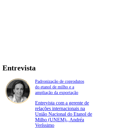
Entrevista
Padronização de coprodutos
do etanol de milho e a
ampliação da exportação
Entrevista com a gerente de
relações internacionais na
União Nacional do Etanol de
Milho (UNEM)., Andréa
Veríssimo