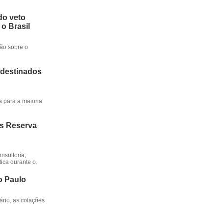
do veto
 o Brasil
ção sobre o
 destinados
a para a maioria
os Reserva
nsultoria,
ica durante o.
o Paulo
rio, as cotações