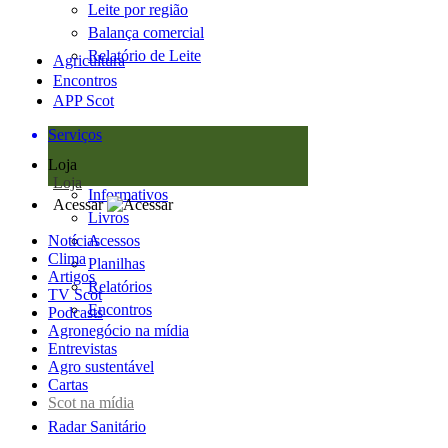
Leite por região
Balança comercial
Relatório de Leite
Agricultura
Encontros
APP Scot
Serviços
Loja
Loja
Informativos
Acessar
Livros
Notícias
Acessos
Clima
Planilhas
Artigos
Relatórios
TV Scot
Encontros
Podcasts
Agronegócio na mídia
Entrevistas
Agro sustentável
Cartas
Scot na mídia
Radar Sanitário