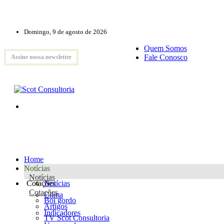
Domingo, 9 de agosto de 2026
Quem Somos
Fale Conosco
Assine nossa newsletter
Home
Notícias
Notícias
Cotações
Notícias
Cotações
Clima
Boi gordo
Artigos
Indicadores
TV Scot Consultoria