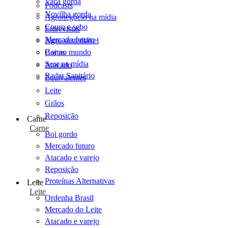
Vaca gorda
Podcasts
Novilha gorda
Agronegócio na mídia
Couro e sebo
Entrevistas
Mercado futuro
Agro sustentável
Cartas
Boi no mundo
Scot na mídia
Atacado
Radar Sanitário
Equivalentes
Leite
Grãos
Reposição
Carne
Carne
Boi gordo
Mercado futuro
Atacado e varejo
Reposição
Proteínas Alternativas
Leite
Leite
Ordenha Brasil
Mercado do Leite
Atacado e varejo