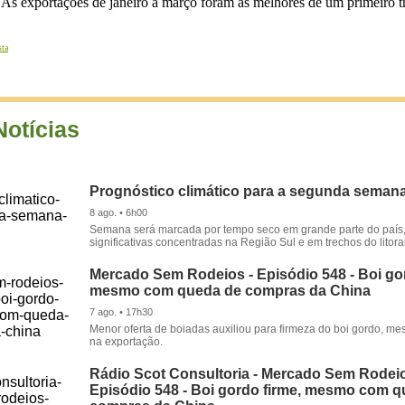
 As exportações de janeiro a março foram as melhores de um primeiro tr
sta
Notícias
Prognóstico climático para a segunda seman
8 ago. • 6h00
Semana será marcada por tempo seco em grande parte do país
significativas concentradas na Região Sul e em trechos do litora
Mercado Sem Rodeios - Episódio 548 - Boi gor
mesmo com queda de compras da China
7 ago. • 17h30
Menor oferta de boiadas auxiliou para firmeza do boi gordo, 
na exportação.
Rádio Scot Consultoria - Mercado Sem Rodeio
Episódio 548 - Boi gordo firme, mesmo com 