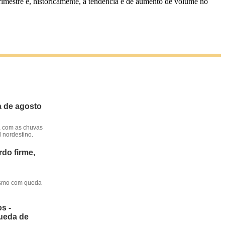
imestre e, historicamente, a tendência é de aumento de volume no
a de agosto
, com as chuvas
l nordestino.
do firme,
mesmo com queda
s -
queda de