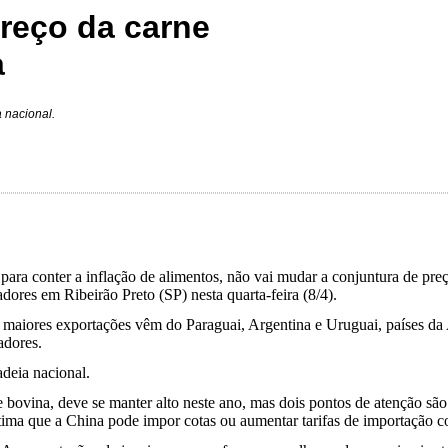
preço da carne
a
a nacional.
ara conter a inflação de alimentos, não vai mudar a conjuntura de preç
ores em Ribeirão Preto (SP) nesta quarta-feira (8/4).
 maiores exportações vêm do Paraguai, Argentina e Uruguai, países da 
adores.
adeia nacional.
e bovina, deve se manter alto neste ano, mas dois pontos de atenção sã
stima que a China pode impor cotas ou aumentar tarifas de importação c