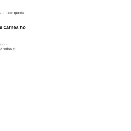
mesmo com queda
de carnes no
dando
e suína e