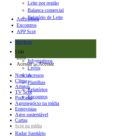
Leite por região
Balança comercial
Relatório de Leite
Agricultura
Encontros
APP Scot
Serviços
Loja
Loja
Informativos
Acessar
Livros
Notícias
Acessos
Clima
Planilhas
Artigos
Relatórios
TV Scot
Encontros
Podcasts
Agronegócio na mídia
Entrevistas
Agro sustentável
Cartas
Scot na mídia
Radar Sanitário