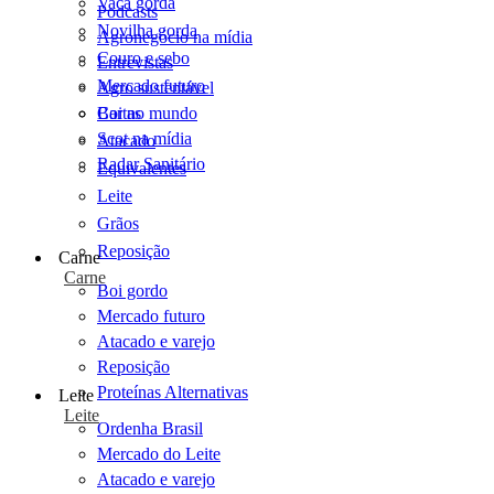
Vaca gorda
Podcasts
Novilha gorda
Agronegócio na mídia
Couro e sebo
Entrevistas
Mercado futuro
Agro sustentável
Cartas
Boi no mundo
Scot na mídia
Atacado
Radar Sanitário
Equivalentes
Leite
Grãos
Reposição
Carne
Carne
Boi gordo
Mercado futuro
Atacado e varejo
Reposição
Proteínas Alternativas
Leite
Leite
Ordenha Brasil
Mercado do Leite
Atacado e varejo