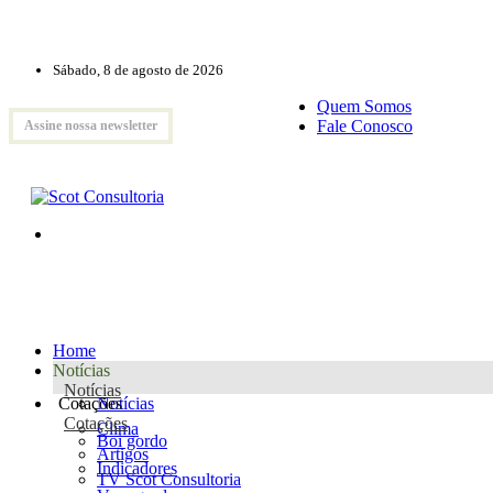
Sábado, 8 de agosto de 2026
Quem Somos
Fale Conosco
Assine nossa newsletter
Home
Notícias
Notícias
Cotações
Notícias
Cotações
Clima
Boi gordo
Artigos
Indicadores
TV Scot Consultoria