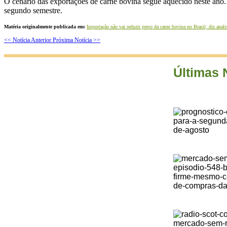
O cenário das exportações de carne bovina segue aquecido neste ano.
segundo semestre.
Matéria originalmente publicada em:
Importação não vai reduzir preço da carne bovina no Brasil, diz anali
<< Notícia Anterior
Próxima Notícia >>
Últimas 