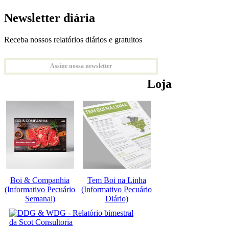
Newsletter diária
Receba nossos relatórios diários e gratuitos
Assine nossa newsletter
Loja
Boi & Companhia
Tem Boi na Linha
(Informativo Pecuário
(Informativo Pecuário
Semanal)
Diário)