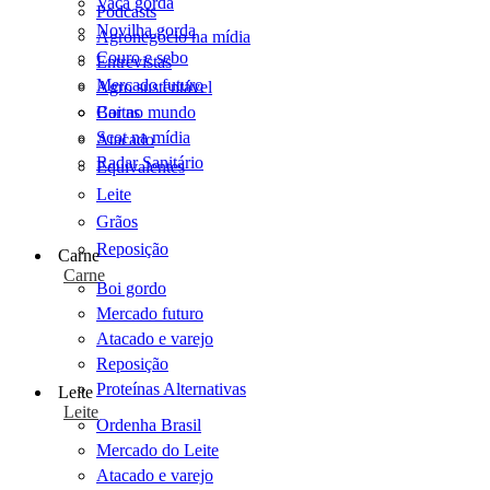
Vaca gorda
Podcasts
Novilha gorda
Agronegócio na mídia
Couro e sebo
Entrevistas
Mercado futuro
Agro sustentável
Cartas
Boi no mundo
Scot na mídia
Atacado
Radar Sanitário
Equivalentes
Leite
Grãos
Reposição
Carne
Carne
Boi gordo
Mercado futuro
Atacado e varejo
Reposição
Proteínas Alternativas
Leite
Leite
Ordenha Brasil
Mercado do Leite
Atacado e varejo