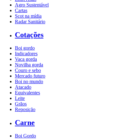
Agro Sustentável
Cartas
Scot na mídia
Radar Sanitário
Cotações
Boi gordo
Indicadores
Vaca gorda
Novilha gorda
Couro e sebo
Mercado futuro
Boi no mundo
Atacado
Equivalentes
Leite
Grãos
Reposição
Carne
Boi Gordo