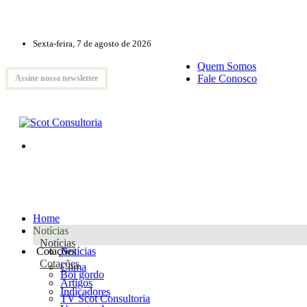
Sexta-feira, 7 de agosto de 2026
Quem Somos
Fale Conosco
Assine nossa newsletter
Home
Notícias
Notícias
Cotações
Notícias
Cotações
Clima
Boi gordo
Artigos
Indicadores
TV Scot Consultoria