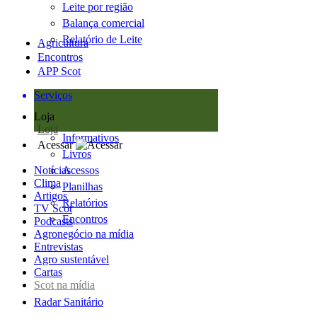
Leite por região
Balança comercial
Relatório de Leite
Agricultura
Encontros
APP Scot
Serviços
Loja
Loja
Informativos
Acessar
Livros
Notícias
Acessos
Clima
Planilhas
Artigos
Relatórios
TV Scot
Encontros
Podcasts
Agronegócio na mídia
Entrevistas
Agro sustentável
Cartas
Scot na mídia
Radar Sanitário