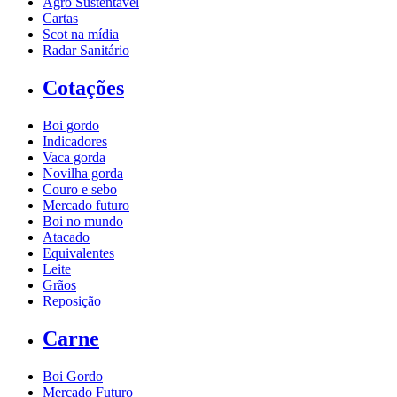
Agro Sustentável
Cartas
Scot na mídia
Radar Sanitário
Cotações
Boi gordo
Indicadores
Vaca gorda
Novilha gorda
Couro e sebo
Mercado futuro
Boi no mundo
Atacado
Equivalentes
Leite
Grãos
Reposição
Carne
Boi Gordo
Mercado Futuro