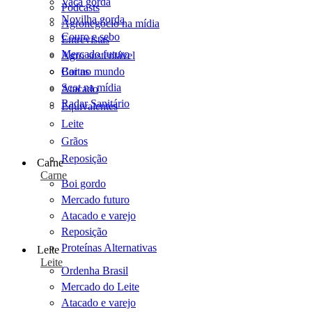
Vaca gorda
Podcasts
Novilha gorda
Agronegócio na mídia
Couro e sebo
Entrevistas
Mercado futuro
Agro sustentável
Cartas
Boi no mundo
Scot na mídia
Atacado
Radar Sanitário
Equivalentes
Leite
Grãos
Reposição
Carne
Carne
Boi gordo
Mercado futuro
Atacado e varejo
Reposição
Proteínas Alternativas
Leite
Leite
Ordenha Brasil
Mercado do Leite
Atacado e varejo