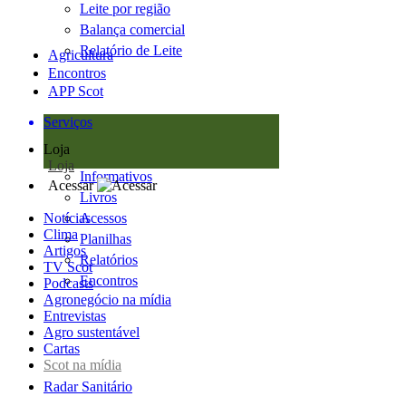
Leite por região
Balança comercial
Relatório de Leite
Agricultura
Encontros
APP Scot
Serviços
Loja
Loja
Informativos
Acessar
Livros
Notícias
Acessos
Clima
Planilhas
Artigos
Relatórios
TV Scot
Encontros
Podcasts
Agronegócio na mídia
Entrevistas
Agro sustentável
Cartas
Scot na mídia
Radar Sanitário