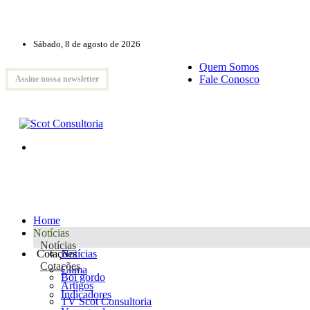
Sábado, 8 de agosto de 2026
Quem Somos
Fale Conosco
Assine nossa newsletter
Home
Notícias
Notícias
Cotações
Notícias
Cotações
Clima
Boi gordo
Artigos
Indicadores
TV Scot Consultoria