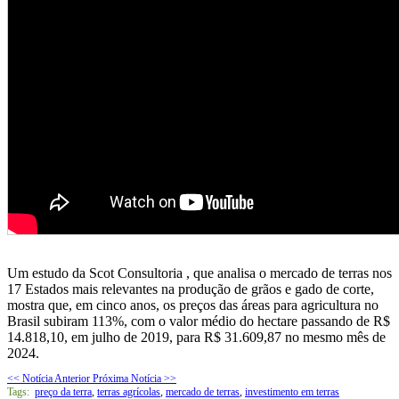
Um estudo da Scot Consultoria , que analisa o mercado de terras nos
17 Estados mais relevantes na produção de grãos e gado de corte,
mostra que, em cinco anos, os preços das áreas para agricultura no
Brasil subiram 113%, com o valor médio do hectare passando de R$
14.818,10, em julho de 2019, para R$ 31.609,87 no mesmo mês de
2024.
<< Notícia Anterior
Próxima Notícia >>
Tags:
preço da terra
,
terras agrícolas
,
mercado de terras
,
investimento em terras