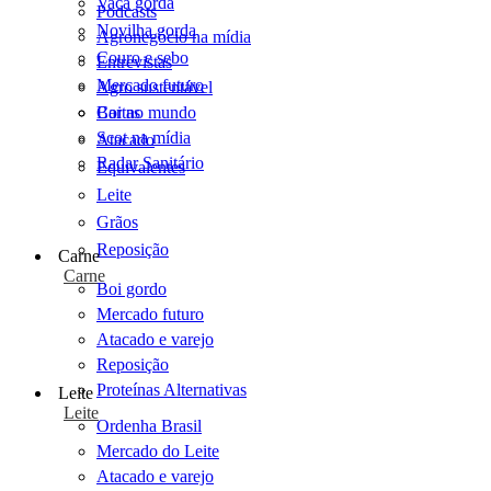
Vaca gorda
Podcasts
Novilha gorda
Agronegócio na mídia
Couro e sebo
Entrevistas
Mercado futuro
Agro sustentável
Cartas
Boi no mundo
Scot na mídia
Atacado
Radar Sanitário
Equivalentes
Leite
Grãos
Reposição
Carne
Carne
Boi gordo
Mercado futuro
Atacado e varejo
Reposição
Proteínas Alternativas
Leite
Leite
Ordenha Brasil
Mercado do Leite
Atacado e varejo