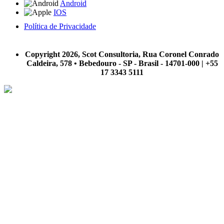
Android
IOS
Política de Privacidade
A Scot Consultoria não se responsabiliza por negócios realizados a partir das informações contidas em
nosso site.
Copyright 2026, Scot Consultoria, Rua Coronel Conrado
Caldeira, 578 • Bebedouro - SP - Brasil - 14701-000 | +55
17 3343 5111