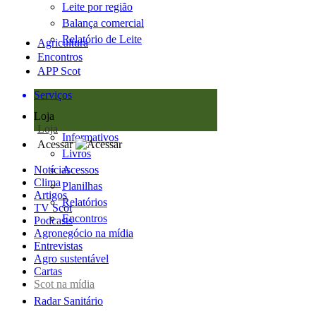
Leite por região
Balança comercial
Relatório de Leite
Agricultura
Encontros
APP Scot
Serviços
Loja
Loja
Informativos
Acessar
Livros
Notícias
Acessos
Clima
Planilhas
Artigos
Relatórios
TV Scot
Encontros
Podcasts
Agronegócio na mídia
Entrevistas
Agro sustentável
Cartas
Scot na mídia
Radar Sanitário