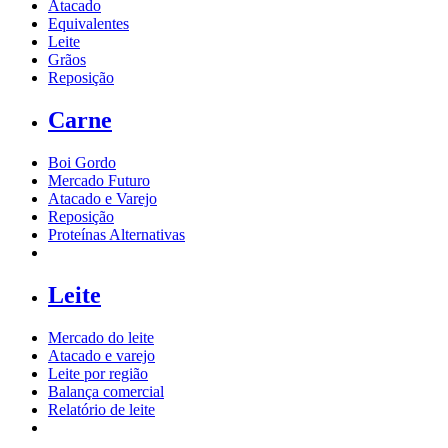
Atacado
Equivalentes
Leite
Grãos
Reposição
Carne
Boi Gordo
Mercado Futuro
Atacado e Varejo
Reposição
Proteínas Alternativas
Leite
Mercado do leite
Atacado e varejo
Leite por região
Balança comercial
Relatório de leite