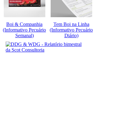
Boi & Companhia
Tem Boi na Linha
(Informativo Pecuário
(Informativo Pecuário
Semanal)
Diário)