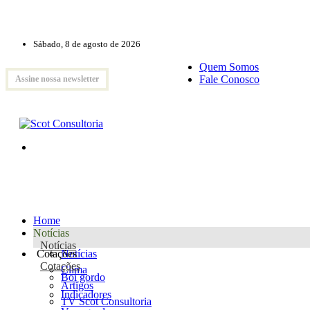
Sábado, 8 de agosto de 2026
Quem Somos
Fale Conosco
Assine nossa newsletter
Home
Notícias
Notícias
Cotações
Notícias
Cotações
Clima
Boi gordo
Artigos
Indicadores
TV Scot Consultoria