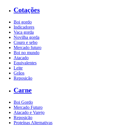
Cotações
Boi gordo
Indicadores
Vaca gorda
Novilha gorda
Couro e sebo
Mercado futuro
Boi no mundo
Atacado
Equivalentes
Leite
Grãos
Reposição
Carne
Boi Gordo
Mercado Futuro
Atacado e Varejo
Reposição
Proteínas Alternativas