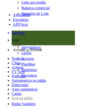
Leite por região
Balança comercial
Relatório de Leite
Agricultura
Encontros
APP Scot
Serviços
Loja
Loja
Informativos
Acessar
Livros
Notícias
Acessos
Clima
Planilhas
Artigos
Relatórios
TV Scot
Encontros
Podcasts
Agronegócio na mídia
Entrevistas
Agro sustentável
Cartas
Scot na mídia
Radar Sanitário