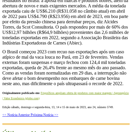
resultados no Brasil: a aposta em marcas e produtos nobres, além da
abertura de novos e mais exigentes mercados. A média da tonelada
exportada caiu de US$6.210 (R$31.058 no câmbio atual) em abril
de 2022 para US$4.790 (R$23.956) em abril de 2023, em boa parte
por efeito da pressão chinesa para derrubar preços, diz Alcides
Torres, da Scot Consultoria. O país respondeu por mais de 60% dos
US$12,97 bilhões (R$64,9 bilhões) provenientes das 2,6 milhões de
toneladas exportadas em 2022, segundo a Associação Brasileira das
Indústrias Exportadoras de Carnes (Abiec).
O Brasil começou 2023 com recuo nas exportações após um caso
atípico de mal da vaca louca no Pará, em 23 de fevereiro. Vendas
externas foram suspensas e março fechou com 124,4 mil toneladas
exportadas, queda de 26,4% frente ao mesmo mês do ano passado.
Como as vendas foram normalizadas em 29 dias, a interrupção não
deve afetar o bom desempenho nos embarques de carne bovina
neste ano, mas dificilmente o país ultrapassará o recorde de 2022.
Originalmente publicado em:
Frigoríficos ampliam oferta de produtos com maior margem | Agronegócio
| Valor Econômico (globo.com)
Edição sábado, domingo e segunda-feira, 13, 14 e 15 de maio de 2023, ano 24, número 5749.
<< Notícia Anterior
Próxima Notícia >>