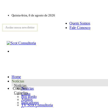
Quinta-feira, 6 de agosto de 2026
Quem Somos
Fale Conosco
Assine nossa newsletter
Home
Notícias
Notícias
Cotações
Notícias
Cotações
Clima
Boi gordo
Artigos
Indicadores
TV Scot Consultoria