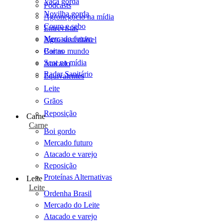
Vaca gorda
Podcasts
Novilha gorda
Agronegócio na mídia
Couro e sebo
Entrevistas
Mercado futuro
Agro sustentável
Cartas
Boi no mundo
Scot na mídia
Atacado
Radar Sanitário
Equivalentes
Leite
Grãos
Reposição
Carne
Carne
Boi gordo
Mercado futuro
Atacado e varejo
Reposição
Proteínas Alternativas
Leite
Leite
Ordenha Brasil
Mercado do Leite
Atacado e varejo