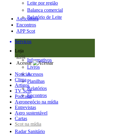
Leite por região
Balança comercial
Relatório de Leite
Agricultura
Encontros
APP Scot
Serviços
Loja
Loja
Informativos
Acessar
Livros
Notícias
Acessos
Clima
Planilhas
Artigos
Relatórios
TV Scot
Encontros
Podcasts
Agronegócio na mídia
Entrevistas
Agro sustentável
Cartas
Scot na mídia
Radar Sanitário