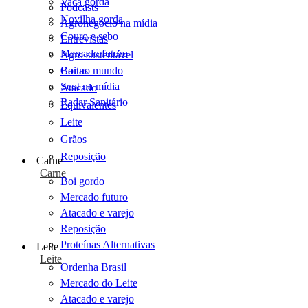
Vaca gorda
Podcasts
Novilha gorda
Agronegócio na mídia
Couro e sebo
Entrevistas
Mercado futuro
Agro sustentável
Cartas
Boi no mundo
Scot na mídia
Atacado
Radar Sanitário
Equivalentes
Leite
Grãos
Reposição
Carne
Carne
Boi gordo
Mercado futuro
Atacado e varejo
Reposição
Proteínas Alternativas
Leite
Leite
Ordenha Brasil
Mercado do Leite
Atacado e varejo