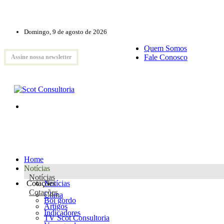
Domingo, 9 de agosto de 2026
Quem Somos
Fale Conosco
Assine nossa newsletter
Home
Notícias
Notícias
Cotações
Notícias
Cotações
Clima
Boi gordo
Artigos
Indicadores
TV Scot Consultoria