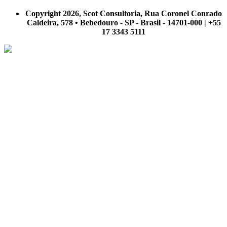
A Scot Consultoria não se responsabiliza por negócios realizados a partir das informações contidas em
nosso site.
Copyright 2026, Scot Consultoria, Rua Coronel Conrado
Caldeira, 578 • Bebedouro - SP - Brasil - 14701-000 | +55
17 3343 5111