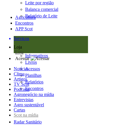
Leite por região
Balança comercial
Relatório de Leite
Agricultura
Encontros
APP Scot
Serviços
Loja
Loja
Informativos
Acessar
Livros
Notícias
Acessos
Clima
Planilhas
Artigos
Relatórios
TV Scot
Encontros
Podcasts
Agronegócio na mídia
Entrevistas
Agro sustentável
Cartas
Scot na mídia
Radar Sanitário