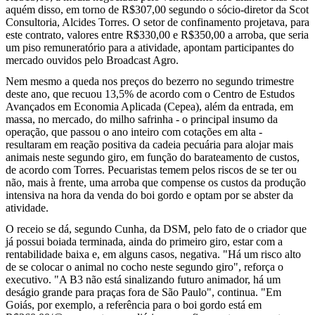
aquém disso, em torno de R$307,00 segundo o sócio-diretor da Scot
Consultoria, Alcides Torres. O setor de confinamento projetava, para
este contrato, valores entre R$330,00 e R$350,00 a arroba, que seria
um piso remuneratório para a atividade, apontam participantes do
mercado ouvidos pelo Broadcast Agro.
Nem mesmo a queda nos preços do bezerro no segundo trimestre
deste ano, que recuou 13,5% de acordo com o Centro de Estudos
Avançados em Economia Aplicada (Cepea), além da entrada, em
massa, no mercado, do milho safrinha - o principal insumo da
operação, que passou o ano inteiro com cotações em alta -
resultaram em reação positiva da cadeia pecuária para alojar mais
animais neste segundo giro, em função do barateamento de custos,
de acordo com Torres. Pecuaristas temem pelos riscos de se ter ou
não, mais à frente, uma arroba que compense os custos da produção
intensiva na hora da venda do boi gordo e optam por se abster da
atividade.
O receio se dá, segundo Cunha, da DSM, pelo fato de o criador que
já possui boiada terminada, ainda do primeiro giro, estar com a
rentabilidade baixa e, em alguns casos, negativa. "Há um risco alto
de se colocar o animal no cocho neste segundo giro", reforça o
executivo. "A B3 não está sinalizando futuro animador, há um
deságio grande para praças fora de São Paulo", continua. "Em
Goiás, por exemplo, a referência para o boi gordo está em