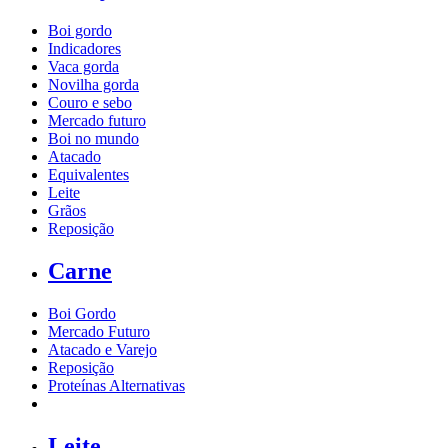
Boi gordo
Indicadores
Vaca gorda
Novilha gorda
Couro e sebo
Mercado futuro
Boi no mundo
Atacado
Equivalentes
Leite
Grãos
Reposição
Carne
Boi Gordo
Mercado Futuro
Atacado e Varejo
Reposição
Proteínas Alternativas
Leite