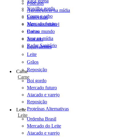
Vaca gorda
Podcasts
Novilha gorda
Agronegócio na mídia
Couro e sebo
Entrevistas
Mercado futuro
Agro sustentável
Cartas
Boi no mundo
Scot na mídia
Atacado
Radar Sanitário
Equivalentes
Leite
Grãos
Reposição
Carne
Carne
Boi gordo
Mercado futuro
Atacado e varejo
Reposição
Proteínas Alternativas
Leite
Leite
Ordenha Brasil
Mercado do Leite
Atacado e varejo