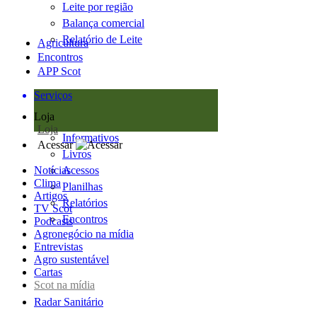
Leite por região
Balança comercial
Relatório de Leite
Agricultura
Encontros
APP Scot
Serviços
Loja
Loja
Informativos
Acessar
Livros
Notícias
Acessos
Clima
Planilhas
Artigos
Relatórios
TV Scot
Encontros
Podcasts
Agronegócio na mídia
Entrevistas
Agro sustentável
Cartas
Scot na mídia
Radar Sanitário