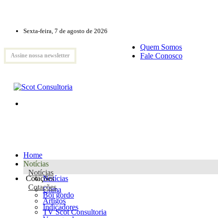
Sexta-feira, 7 de agosto de 2026
Quem Somos
Fale Conosco
Assine nossa newsletter
Home
Notícias
Notícias
Cotações
Notícias
Cotações
Clima
Boi gordo
Artigos
Indicadores
TV Scot Consultoria