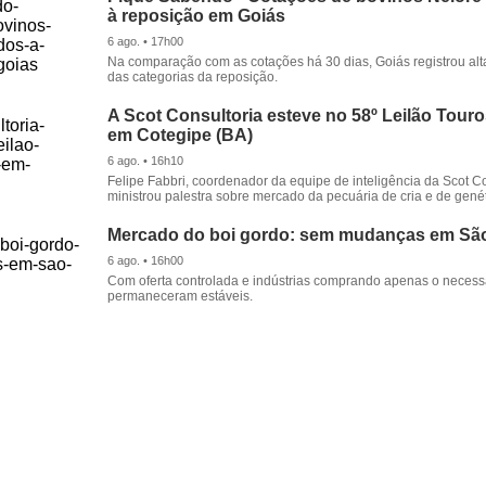
à reposição em Goiás
6 ago. • 17h00
Na comparação com as cotações há 30 dias, Goiás registrou alt
das categorias da reposição.
A Scot Consultoria esteve no 58º Leilão Tour
em Cotegipe (BA)
6 ago. • 16h10
Felipe Fabbri, coordenador da equipe de inteligência da Scot Co
ministrou palestra sobre mercado da pecuária de cria e de genét
Mercado do boi gordo: sem mudanças em Sã
6 ago. • 16h00
Com oferta controlada e indústrias comprando apenas o necessá
permaneceram estáveis.