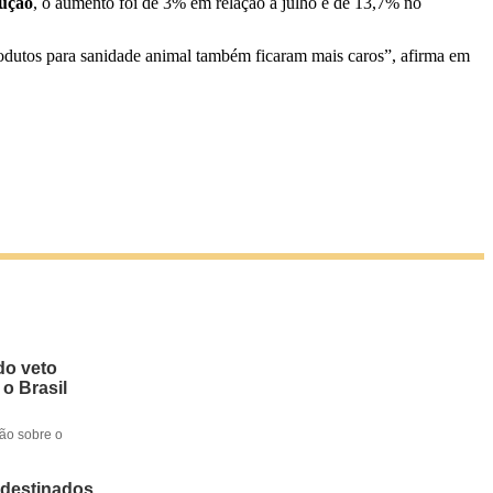
dução
, o aumento foi de 3% em relação a julho e de 13,7% no
produtos para sanidade animal também ficaram mais caros”, afirma em
do veto
 o Brasil
ção sobre o
 destinados