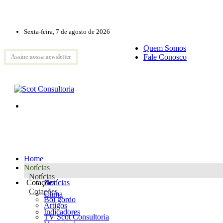
Sexta-feira, 7 de agosto de 2026
Quem Somos
Fale Conosco
Assine nossa newsletter
Home
Notícias
Notícias
Cotações
Notícias
Cotações
Clima
Boi gordo
Artigos
Indicadores
TV Scot Consultoria