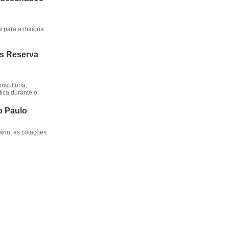
a para a maioria
os Reserva
nsultoria,
ica durante o.
o Paulo
rio, as cotações