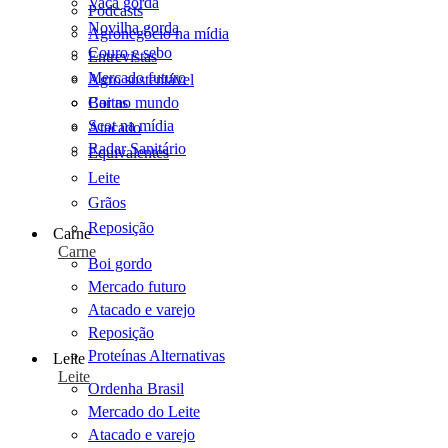
Vaca gorda
Podcasts
Novilha gorda
Agronegócio na mídia
Couro e sebo
Entrevistas
Mercado futuro
Agro sustentável
Cartas
Boi no mundo
Scot na mídia
Atacado
Radar Sanitário
Equivalentes
Leite
Grãos
Reposição
Carne
Carne
Boi gordo
Mercado futuro
Atacado e varejo
Reposição
Proteínas Alternativas
Leite
Leite
Ordenha Brasil
Mercado do Leite
Atacado e varejo