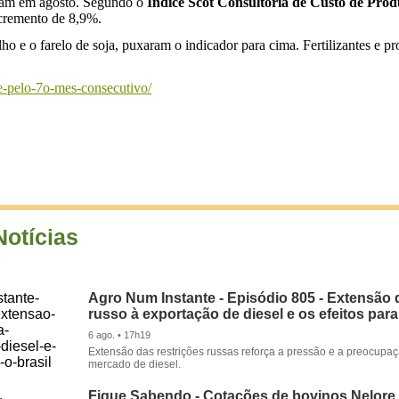
biram em agosto. Segundo o
Índice Scot Consultoria de Custo de Pro
ncremento de 8,9%.
lho e o farelo de soja, puxaram o indicador para cima. Fertilizantes e 
be-pelo-7o-mes-consecutivo/
Notícias
Agro Num Instante - Episódio 805 - Extensão 
russo à exportação de diesel e os efeitos para
6 ago. • 17h19
Extensão das restrições russas reforça a pressão e a preocupa
mercado de diesel.
Fique Sabendo - Cotações de bovinos Nelore