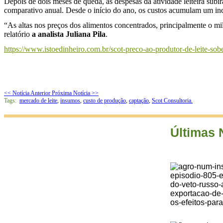
Depois de dois meses de queda, as despesas da atividade leiteira su
comparativo anual. Desde o início do ano, os custos acumulam um i
“As altas nos preços dos alimentos concentrados, principalmente o mi
relatório
a analista Juliana Pila
.
https://www.istoedinheiro.com.br/scot-preco-ao-produtor-de-leite-so
<< Notícia Anterior
Próxima Notícia >>
Tags:
mercado de leite
,
insumos
,
custo de produção
,
captação
,
Scot Consultoria.
Últimas 