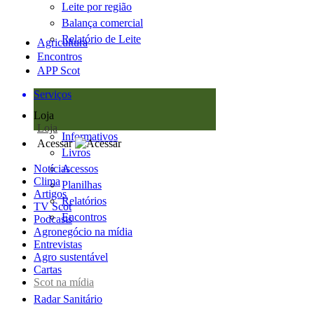
Leite por região
Balança comercial
Relatório de Leite
Agricultura
Encontros
APP Scot
Serviços
Loja
Loja
Informativos
Acessar
Livros
Notícias
Acessos
Clima
Planilhas
Artigos
Relatórios
TV Scot
Encontros
Podcasts
Agronegócio na mídia
Entrevistas
Agro sustentável
Cartas
Scot na mídia
Radar Sanitário