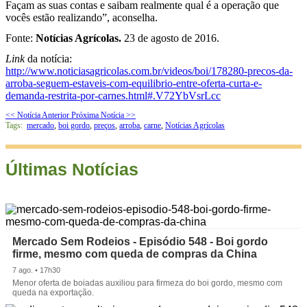
Façam as suas contas e saibam realmente qual é a operação que
vocês estão realizando”, aconselha.
Fonte
:
Notícias Agrícolas.
23
de agosto de 2016.
Link
da
notícia:
http://www.noticiasagricolas.com.br/videos/boi/178280-precos-da-
arroba-seguem-estaveis-com-equilibrio-entre-oferta-curta-e-
demanda-restrita-por-carnes.html#.V72YbVsrLcc
<< Notícia Anterior
Próxima Notícia >>
Tags:
mercado
,
boi gordo
,
preços
,
arroba
,
carne
,
Notícias Agrícolas
Últimas Notícias
Mercado Sem Rodeios - Episódio 548 - Boi gordo
firme, mesmo com queda de compras da China
7 ago. • 17h30
Menor oferta de boiadas auxiliou para firmeza do boi gordo, mesmo com
queda na exportação.