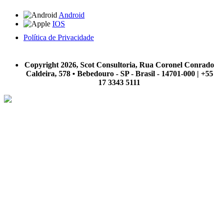
Android
IOS
Política de Privacidade
A Scot Consultoria não se responsabiliza por negócios realizados a partir das informações contidas em
nosso site.
Copyright 2026, Scot Consultoria, Rua Coronel Conrado
Caldeira, 578 • Bebedouro - SP - Brasil - 14701-000 | +55
17 3343 5111