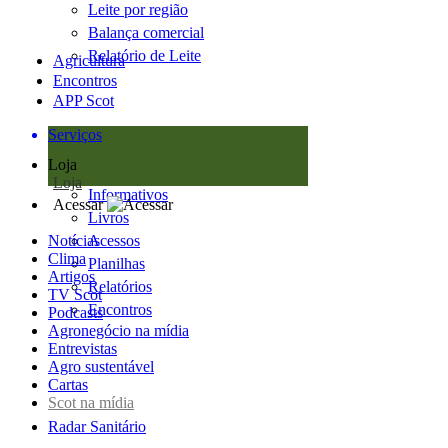
Leite por região
Balança comercial
Relatório de Leite
Agricultura
Encontros
APP Scot
Serviços
Loja
Loja
Informativos
Acessar
Livros
Notícias
Acessos
Clima
Planilhas
Artigos
Relatórios
TV Scot
Encontros
Podcasts
Agronegócio na mídia
Entrevistas
Agro sustentável
Cartas
Scot na mídia
Radar Sanitário