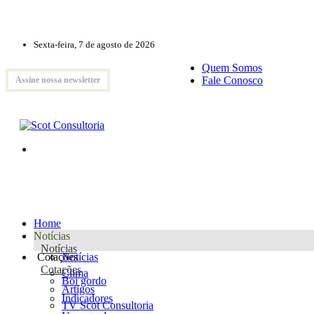
Sexta-feira, 7 de agosto de 2026
Quem Somos
Fale Conosco
Assine nossa newsletter
Home
Notícias
Notícias
Cotações
Notícias
Cotações
Clima
Boi gordo
Artigos
Indicadores
TV Scot Consultoria