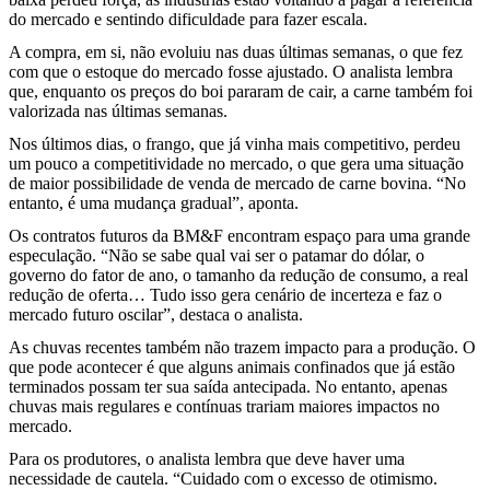
do mercado e sentindo dificuldade para fazer escala.
A compra, em si, não evoluiu nas duas últimas semanas, o que fez
com que o estoque do mercado fosse ajustado. O analista lembra
que, enquanto os preços do boi pararam de cair, a carne também foi
valorizada nas últimas semanas.
Nos últimos dias, o frango, que já vinha mais competitivo, perdeu
um pouco a competitividade no mercado, o que gera uma situação
de maior possibilidade de venda de mercado de carne bovina. “No
entanto, é uma mudança gradual”, aponta.
Os contratos futuros da BM&F encontram espaço para uma grande
especulação. “Não se sabe qual vai ser o patamar do dólar, o
governo do fator de ano, o tamanho da redução de consumo, a real
redução de oferta… Tudo isso gera cenário de incerteza e faz o
mercado futuro oscilar”, destaca o analista.
As chuvas recentes também não trazem impacto para a produção. O
que pode acontecer é que alguns animais confinados que já estão
terminados possam ter sua saída antecipada. No entanto, apenas
chuvas mais regulares e contínuas trariam maiores impactos no
mercado.
Para os produtores, o analista lembra que deve haver uma
necessidade de cautela. “Cuidado com o excesso de otimismo.