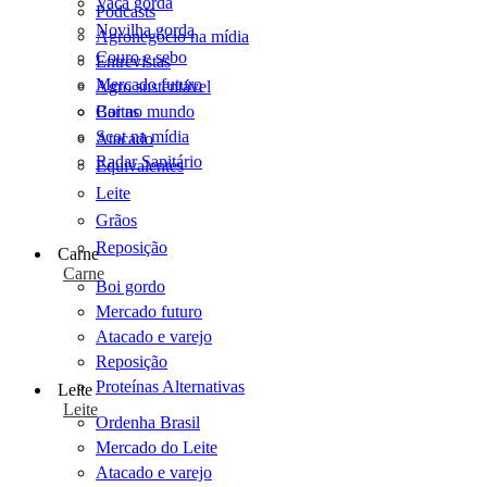
Vaca gorda
Podcasts
Novilha gorda
Agronegócio na mídia
Couro e sebo
Entrevistas
Mercado futuro
Agro sustentável
Cartas
Boi no mundo
Scot na mídia
Atacado
Radar Sanitário
Equivalentes
Leite
Grãos
Reposição
Carne
Carne
Boi gordo
Mercado futuro
Atacado e varejo
Reposição
Proteínas Alternativas
Leite
Leite
Ordenha Brasil
Mercado do Leite
Atacado e varejo