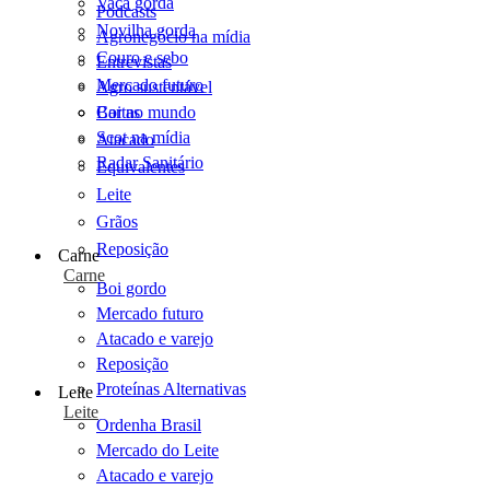
Vaca gorda
Podcasts
Novilha gorda
Agronegócio na mídia
Couro e sebo
Entrevistas
Mercado futuro
Agro sustentável
Cartas
Boi no mundo
Scot na mídia
Atacado
Radar Sanitário
Equivalentes
Leite
Grãos
Reposição
Carne
Carne
Boi gordo
Mercado futuro
Atacado e varejo
Reposição
Proteínas Alternativas
Leite
Leite
Ordenha Brasil
Mercado do Leite
Atacado e varejo