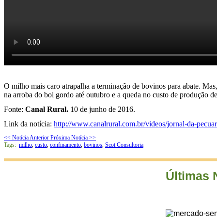
O milho mais caro atrapalha a terminação de bovinos para abate. Mas
na arroba do boi gordo até outubro e a queda no custo de produção d
Fonte:
Canal Rural.
10 de junho de 2016.
Link da notícia:
http://www.canalrural.com.br/videos/jornal-da-pecu
<< Notícia Anterior
Próxima Notícia >>
Tags:
milho
,
custo
,
confinamento
,
bovinos
,
Scot Consultoria
Últimas 