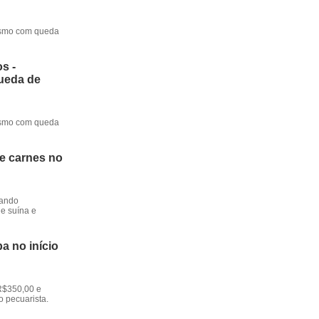
mesmo com queda
s -
queda de
mesmo com queda
de carnes no
dando
e suína e
a no início
R$350,00 e
o pecuarista.