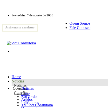
Sexta-feira, 7 de agosto de 2026
Quem Somos
Fale Conosco
Assine nossa newsletter
Home
Notícias
Notícias
Cotações
Notícias
Cotações
Clima
Boi gordo
Artigos
Indicadores
TV Scot Consultoria