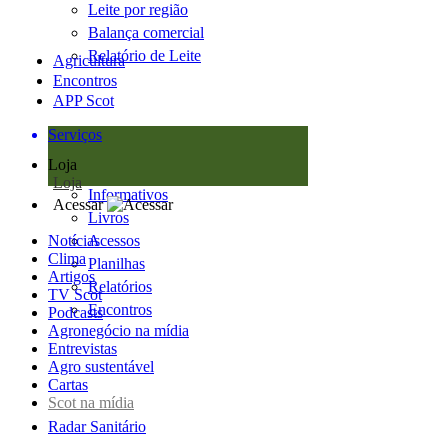
Leite por região
Balança comercial
Relatório de Leite
Agricultura
Encontros
APP Scot
Serviços
Loja
Loja
Informativos
Acessar
Livros
Notícias
Acessos
Clima
Planilhas
Artigos
Relatórios
TV Scot
Encontros
Podcasts
Agronegócio na mídia
Entrevistas
Agro sustentável
Cartas
Scot na mídia
Radar Sanitário