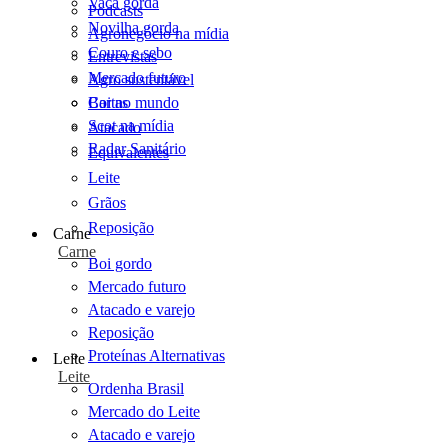
Vaca gorda
Podcasts
Novilha gorda
Agronegócio na mídia
Couro e sebo
Entrevistas
Mercado futuro
Agro sustentável
Cartas
Boi no mundo
Scot na mídia
Atacado
Radar Sanitário
Equivalentes
Leite
Grãos
Reposição
Carne
Carne
Boi gordo
Mercado futuro
Atacado e varejo
Reposição
Proteínas Alternativas
Leite
Leite
Ordenha Brasil
Mercado do Leite
Atacado e varejo