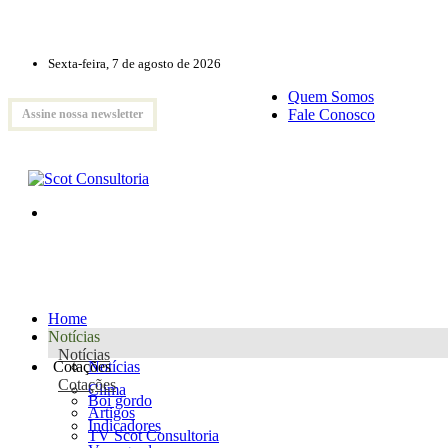
Sexta-feira, 7 de agosto de 2026
Quem Somos
Fale Conosco
Assine nossa newsletter
Home
Notícias
Notícias
Cotações
Notícias
Cotações
Clima
Boi gordo
Artigos
Indicadores
TV Scot Consultoria