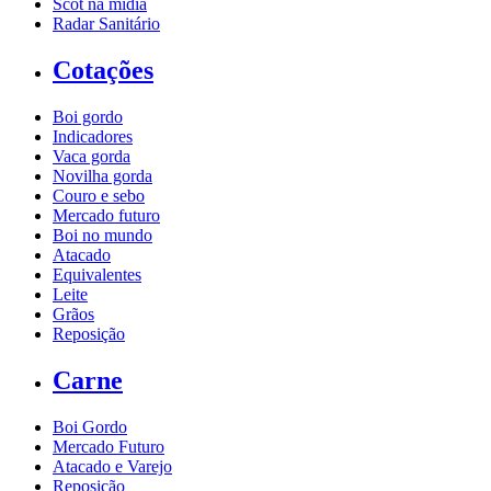
Scot na mídia
Radar Sanitário
Cotações
Boi gordo
Indicadores
Vaca gorda
Novilha gorda
Couro e sebo
Mercado futuro
Boi no mundo
Atacado
Equivalentes
Leite
Grãos
Reposição
Carne
Boi Gordo
Mercado Futuro
Atacado e Varejo
Reposição