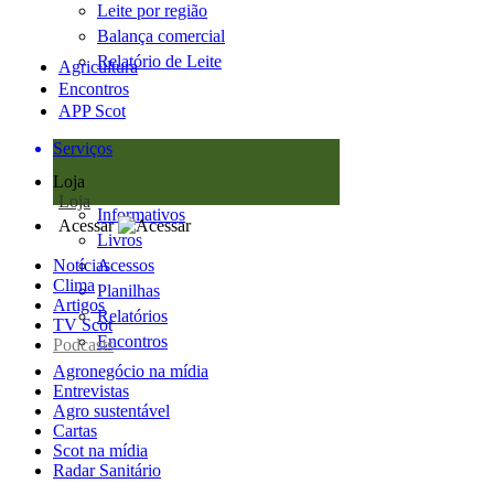
Leite por região
Balança comercial
Relatório de Leite
Agricultura
Encontros
APP Scot
Serviços
Loja
Loja
Informativos
Acessar
Livros
Notícias
Acessos
Clima
Planilhas
Artigos
Relatórios
TV Scot
Encontros
Podcasts
Agronegócio na mídia
Entrevistas
Agro sustentável
Cartas
Scot na mídia
Radar Sanitário