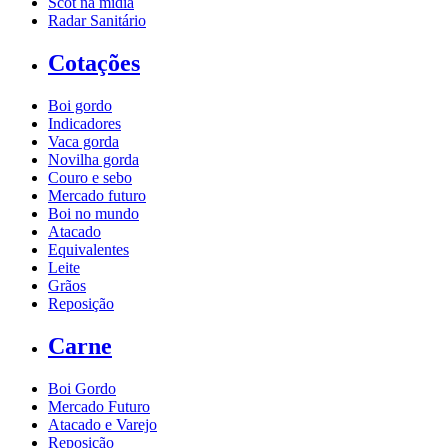
Scot na mídia
Radar Sanitário
Cotações
Boi gordo
Indicadores
Vaca gorda
Novilha gorda
Couro e sebo
Mercado futuro
Boi no mundo
Atacado
Equivalentes
Leite
Grãos
Reposição
Carne
Boi Gordo
Mercado Futuro
Atacado e Varejo
Reposição