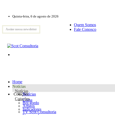
Quinta-feira, 6 de agosto de 2026
Quem Somos
Fale Conosco
Assine nossa newsletter
Home
Notícias
Notícias
Cotações
Notícias
Cotações
Clima
Boi gordo
Artigos
Indicadores
TV Scot Consultoria