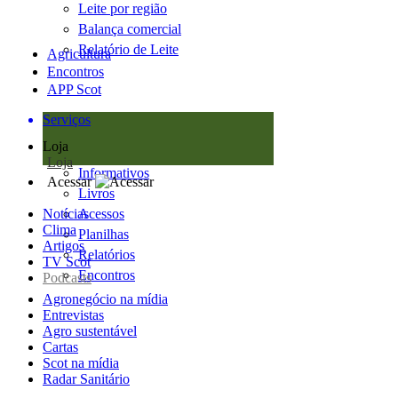
Leite por região
Balança comercial
Relatório de Leite
Agricultura
Encontros
APP Scot
Serviços
Loja
Loja
Informativos
Acessar
Livros
Notícias
Acessos
Clima
Planilhas
Artigos
Relatórios
TV Scot
Encontros
Podcasts
Agronegócio na mídia
Entrevistas
Agro sustentável
Cartas
Scot na mídia
Radar Sanitário