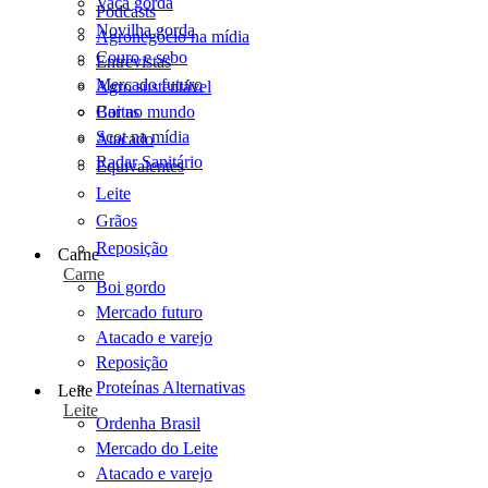
Vaca gorda
Podcasts
Novilha gorda
Agronegócio na mídia
Couro e sebo
Entrevistas
Mercado futuro
Agro sustentável
Cartas
Boi no mundo
Scot na mídia
Atacado
Radar Sanitário
Equivalentes
Leite
Grãos
Reposição
Carne
Carne
Boi gordo
Mercado futuro
Atacado e varejo
Reposição
Proteínas Alternativas
Leite
Leite
Ordenha Brasil
Mercado do Leite
Atacado e varejo